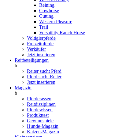
Reining
Cowhorse
Cutting
Western Pleasure
Trail
Versatility Ranch Horse
Voltigierpferde
Freizeitpferde
Verkäufer
Jetzt inserieren
Reitbeteiligungen
b
Reiter sucht Pferd
Pferd sucht Reiter
Jetzt inserieren
Magazin
b
Pferderassen
Reitdisziplinen
Pferdewissen
Produkttest
Gewinnspiele
Hunde-Magazin
Katzen-Magazin