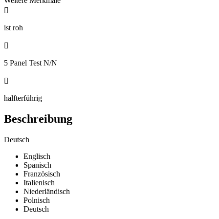
Weitere Merkmale

ist roh

5 Panel Test N/N

halfterführig
Beschreibung
Deutsch
Englisch
Spanisch
Französisch
Italienisch
Niederländisch
Polnisch
Deutsch