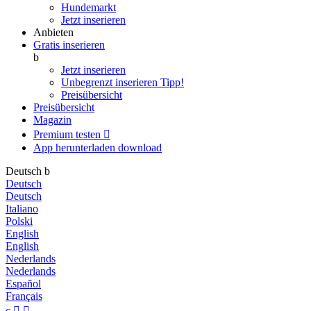
Hundemarkt
Jetzt inserieren
Anbieten
Gratis inserieren
b
Jetzt inserieren
Unbegrenzt inserieren
Tipp!
Preisübersicht
Preisübersicht
Magazin
Premium testen

App herunterladen
download
Deutsch
b
Deutsch
Deutsch
Italiano
Polski
English
English
Nederlands
Nederlands
Español
Français
c

