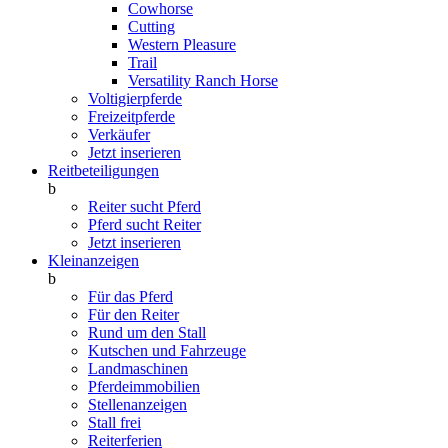
Cowhorse
Cutting
Western Pleasure
Trail
Versatility Ranch Horse
Voltigierpferde
Freizeitpferde
Verkäufer
Jetzt inserieren
Reitbeteiligungen
b
Reiter sucht Pferd
Pferd sucht Reiter
Jetzt inserieren
Kleinanzeigen
b
Für das Pferd
Für den Reiter
Rund um den Stall
Kutschen und Fahrzeuge
Landmaschinen
Pferdeimmobilien
Stellenanzeigen
Stall frei
Reiterferien