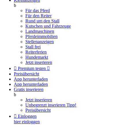
Kleinanzeigen
b
Für das Pferd
Für den Reiter
Rund um den Stall
Kutschen und Fahrzeuge
Landmaschinen
Pferdeimmobilien
Stellenanzeigen
Stall frei
Reiterferien
Hundemarkt
Jetzt inserieren

Premium testen

Preisübersicht
App herunterladen
App herunterladen
Gratis inserieren
b
Jetzt inserieren
Unbegrenzt inserieren
Tipp!
Preisübersicht

Einloggen
hier einloggen