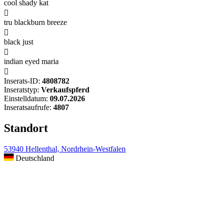
cool shady kat

tru blackburn breeze

black just

indian eyed maria

Inserats-ID:
4808782
Inseratstyp:
Verkaufspferd
Einstelldatum:
09.07.2026
Inseratsaufrufe:
4807
Standort
53940 Hellenthal, Nordrhein-Westfalen
Deutschland