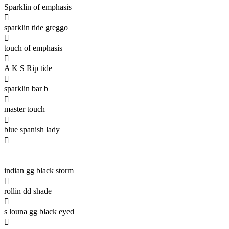
Sparklin of emphasis

sparklin tide greggo

touch of emphasis

A K S Rip tide

sparklin bar b

master touch

blue spanish lady

indian gg black storm

rollin dd shade

s louna gg black eyed
