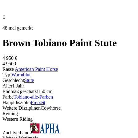

48 mal gemerkt
Brown Tobiano Paint Stute
4 950 €
4 950 €
Rasse
American Paint Horse
Typ
Warmblut
Geschlecht
Stute
Alter
1 Jahr
Endmaß geschätzt
150 cm
Farbe
Tobiano-alle-Farben
Hauptdisziplin
Freizeit
Weitere Disziplinen
Cowhorse
Reining
Western Riding
Zuchtverband