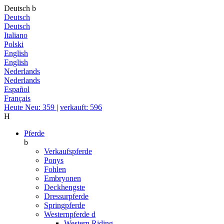
Deutsch
b
Deutsch
Deutsch
Italiano
Polski
English
English
Nederlands
Nederlands
Español
Français
Heute Neu: 359
|
verkauft: 596
H
Pferde
b
Verkaufspferde
Ponys
Fohlen
Embryonen
Deckhengste
Dressurpferde
Springpferde
Westernpferde
d
Western Riding