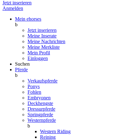
Jetzt inserieren
Anmelden
Mein ehorses
b
Jetzt inserieren
Meine Inserate
Meine Nachrichten
Meine Merkliste
Mein Profil
Einloggen
Suchen
Pferde
b
Verkaufspferde
Ponys
Fohlen
Embryonen
Deckhengste
Dressurpferde
Springpferde
Westernpferde
b
Western Riding
Reining