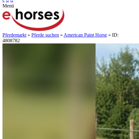
Menü
Pferdemarkt
»
Pferde suchen
»
American Paint Horse
» ID:
4808782