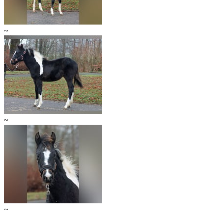
~
~
~