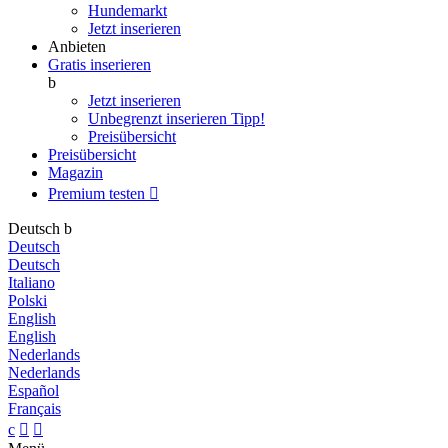
Hundemarkt
Jetzt inserieren
Anbieten
Gratis inserieren
b
Jetzt inserieren
Unbegrenzt inserieren
Tipp!
Preisübersicht
Preisübersicht
Magazin
Premium testen

Deutsch
b
Deutsch
Deutsch
Italiano
Polski
English
English
Nederlands
Nederlands
Español
Français
c

