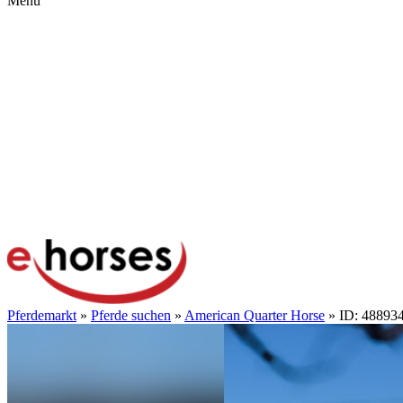
Menü
Pferdemarkt
»
Pferde suchen
»
American Quarter Horse
» ID: 48893