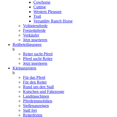
Cowhorse
Cutting
Western Pleasure
Trail
Versatility Ranch Horse
Voltigierpferde
Freizeitpferde
Verkäufer
Jetzt inserieren
Reitbeteiligungen
b
Reiter sucht Pferd
Pferd sucht Reiter
Jetzt inserieren
Kleinanzeigen
b
Für das Pferd
Für den Reiter
Rund um den Stall
Kutschen und Fahrzeuge
Landmaschinen
Pferdeimmobilien
Stellenanzeigen
Stall frei
Reiterferien