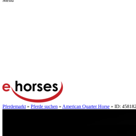
Menü
Pferdemarkt
»
Pferde suchen
»
American Quarter Horse
» ID: 45818