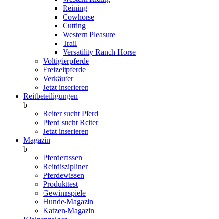
Reining
Cowhorse
Cutting
Western Pleasure
Trail
Versatility Ranch Horse
Voltigierpferde
Freizeitpferde
Verkäufer
Jetzt inserieren
Reitbeteiligungen
b
Reiter sucht Pferd
Pferd sucht Reiter
Jetzt inserieren
Magazin
b
Pferderassen
Reitdisziplinen
Pferdewissen
Produkttest
Gewinnspiele
Hunde-Magazin
Katzen-Magazin