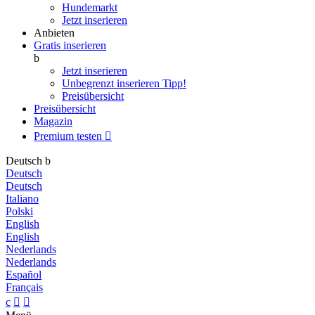
Hundemarkt
Jetzt inserieren
Anbieten
Gratis inserieren
b
Jetzt inserieren
Unbegrenzt inserieren
Tipp!
Preisübersicht
Preisübersicht
Magazin
Premium testen

Deutsch
b
Deutsch
Deutsch
Italiano
Polski
English
English
Nederlands
Nederlands
Español
Français
c

