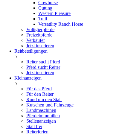
Cowhorse
Cutting
Western Pleasure
Trail
Versatility Ranch Horse
Voltigierpferde
Freizeitpferde
Verkäufer
Jetzt inserieren
Reitbeteiligungen
b
Reiter sucht Pferd
Pferd sucht Reiter
Jetzt inserieren
Kleinanzeigen
b
Für das Pferd
Für den Reiter
Rund um den Stall
Kutschen und Fahrzeuge
Landmaschinen
Pferdeimmobilien
Stellenanzeigen
Stall frei
Reiterferien