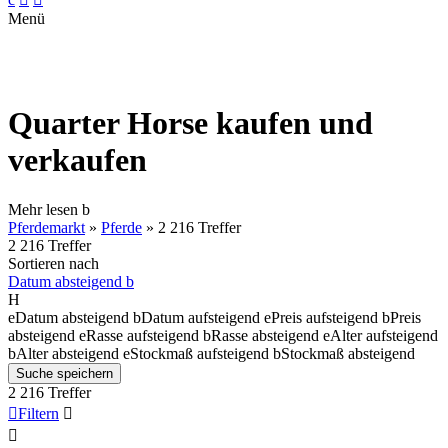
Menü
Quarter Horse kaufen und
verkaufen
Mehr lesen
b
Pferdemarkt
»
Pferde
»
2 216 Treffer
2 216 Treffer
Sortieren nach
Datum absteigend
b
H
e
Datum absteigend
b
Datum aufsteigend
e
Preis aufsteigend
b
Preis
absteigend
e
Rasse aufsteigend
b
Rasse absteigend
e
Alter aufsteigend
b
Alter absteigend
e
Stockmaß aufsteigend
b
Stockmaß absteigend
Suche speichern
2 216 Treffer

Filtern

