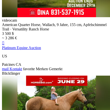
videocam
American Quarter Horse, Wallach, 9 Jahre, 155 cm, Apfelschimmel
Trail · Versatility Ranch Horse
3 500 $
~ 3 286 €

Platinum Equine Auction
US
Paicines CA
mail
Kontakt
favorite
Merken
Gemerkt
Blickfänger