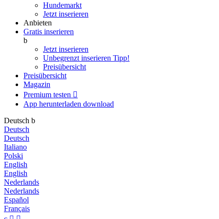
Hundemarkt
Jetzt inserieren
Anbieten
Gratis inserieren
b
Jetzt inserieren
Unbegrenzt inserieren
Tipp!
Preisübersicht
Preisübersicht
Magazin
Premium testen

App herunterladen
download
Deutsch
b
Deutsch
Deutsch
Italiano
Polski
English
English
Nederlands
Nederlands
Español
Français
c

