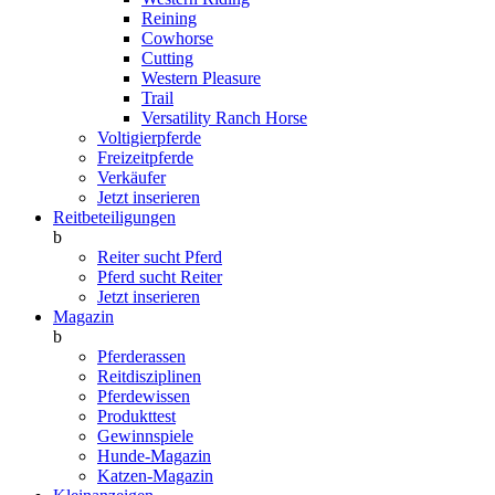
Reining
Cowhorse
Cutting
Western Pleasure
Trail
Versatility Ranch Horse
Voltigierpferde
Freizeitpferde
Verkäufer
Jetzt inserieren
Reitbeteiligungen
b
Reiter sucht Pferd
Pferd sucht Reiter
Jetzt inserieren
Magazin
b
Pferderassen
Reitdisziplinen
Pferdewissen
Produkttest
Gewinnspiele
Hunde-Magazin
Katzen-Magazin