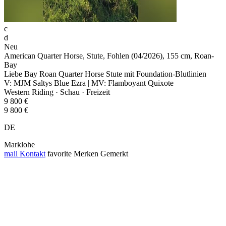
c
d
Neu
American Quarter Horse, Stute, Fohlen (04/2026), 155 cm, Roan-
Bay
Liebe Bay Roan Quarter Horse Stute mit Foundation-Blutlinien
V: MJM Saltys Blue Ezra | MV: Flamboyant Quixote
Western Riding · Schau · Freizeit
9 800 €
9 800 €
DE
Marklohe
mail
Kontakt
favorite
Merken
Gemerkt