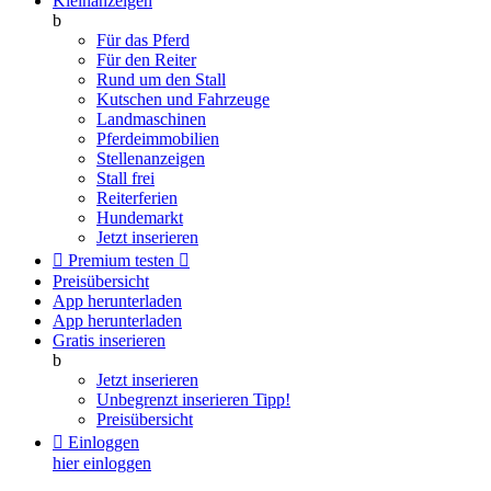
Kleinanzeigen
b
Für das Pferd
Für den Reiter
Rund um den Stall
Kutschen und Fahrzeuge
Landmaschinen
Pferdeimmobilien
Stellenanzeigen
Stall frei
Reiterferien
Hundemarkt
Jetzt inserieren

Premium testen

Preisübersicht
App herunterladen
App herunterladen
Gratis inserieren
b
Jetzt inserieren
Unbegrenzt inserieren
Tipp!
Preisübersicht

Einloggen
hier einloggen