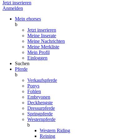
Jetzt inserieren
Anmelden
Mein ehorses
b
Jetzt inserieren
Meine Inserate
Meine Nachrichten
Meine Merkliste
Mein Profil
Einloggen
Suchen
Pferde
b
Verkaufspferde
Ponys
Fohlen
Embryonen
Deckhengste
Dressurpferde
Springpferde
Westernpferde
b
Western Riding
Reining