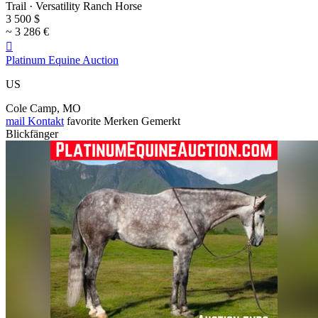
Trail · Versatility Ranch Horse
3 500 $
~ 3 286 €

Platinum Equine Auction
US
Cole Camp, MO
mail
Kontakt
favorite
Merken
Gemerkt
Blickfänger