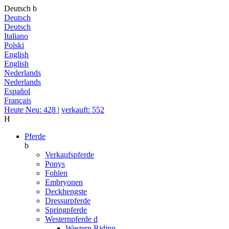
Deutsch
b
Deutsch
Deutsch
Italiano
Polski
English
English
Nederlands
Nederlands
Español
Français
Heute Neu: 428
|
verkauft: 552
H
Pferde
b
Verkaufspferde
Ponys
Fohlen
Embryonen
Deckhengste
Dressurpferde
Springpferde
Westernpferde
d
Western Riding