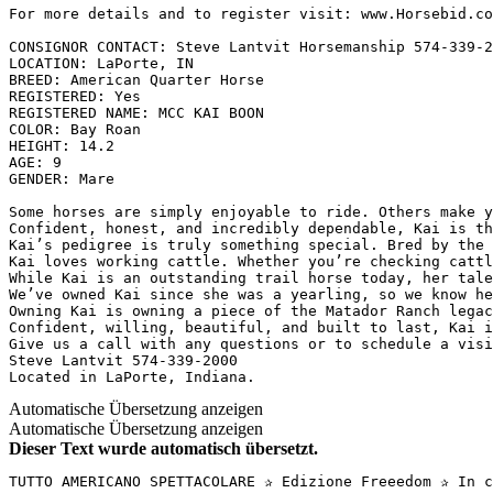
For more details and to register visit: www.Horsebid.com 
CONSIGNOR CONTACT: Steve Lantvit Horsemanship 574-339-20
LOCATION: LaPorte, IN

BREED: American Quarter Horse

REGISTERED: Yes

REGISTERED NAME: MCC KAI BOON

COLOR: Bay Roan

HEIGHT: 14.2

AGE: 9

GENDER: Mare

Some horses are simply enjoyable to ride. Others make y
Confident, honest, and incredibly dependable, Kai is th
Kai’s pedigree is truly something special. Bred by the 
Kai loves working cattle. Whether you’re checking cattl
While Kai is an outstanding trail horse today, her tale
We’ve owned Kai since she was a yearling, so we know he
Owning Kai is owning a piece of the Matador Ranch legac
Confident, willing, beautiful, and built to last, Kai i
Give us a call with any questions or to schedule a visit
Steve Lantvit 574-339-2000

Located in LaPorte, Indiana.
Automatische Übersetzung anzeigen
Automatische Übersetzung anzeigen
Dieser Text wurde automatisch übersetzt.
TUTTO AMERICANO SPETTACOLARE ✰ Edizione Freeedom ✰ In c