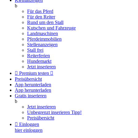
Kleinanzeigen
b
Für das Pferd
Für den Reiter
Rund um den Stall
Kutschen und Fahrzeuge
Landmaschinen
Pferdeimmobilien
Stellenanzeigen
Stall frei
Reiterferien
Hundemarkt
Jetzt inserieren

Premium testen

Preisübersicht
App herunterladen
App herunterladen
Gratis inserieren
b
Jetzt inserieren
Unbegrenzt inserieren
Tipp!
Preisübersicht

Einloggen
hier einloggen