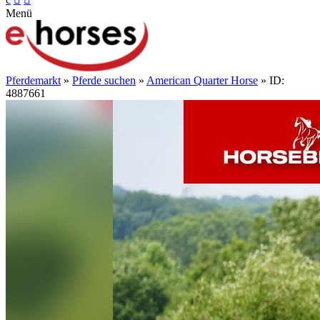
Menü
Pferdemarkt
»
Pferde suchen
»
American Quarter Horse
» ID:
4887661