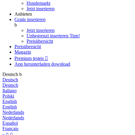
Hundemarkt
Jetzt inserieren
Anbieten
Gratis inserieren
b
Jetzt inserieren
Unbegrenzt inserieren
Tipp!
Preisübersicht
Preisübersicht
Magazin
Premium testen

App herunterladen
download
Deutsch
b
Deutsch
Deutsch
Italiano
Polski
English
English
Nederlands
Nederlands
Español
Français
c

