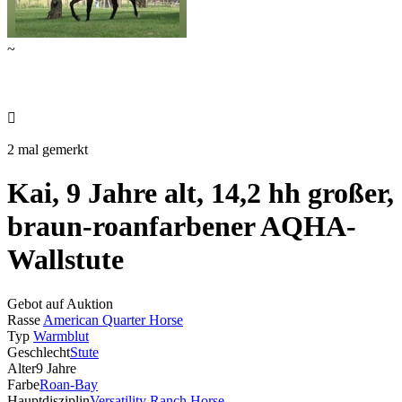
~

2 mal gemerkt
Kai, 9 Jahre alt, 14,2 hh großer,
braun-roanfarbener AQHA-
Wallstute
Gebot auf Auktion
Rasse
American Quarter Horse
Typ
Warmblut
Geschlecht
Stute
Alter
9 Jahre
Farbe
Roan-Bay
Hauptdisziplin
Versatility Ranch Horse