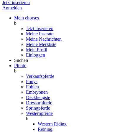
Jetzt inserieren
Anmelden
Mein ehorses
b
Jetzt inserieren
Meine Inserate
Meine Nachrichten
Meine Merkliste
Mein Profil
Einloggen
Suchen
Pferde
b
Verkaufspferde
Ponys
Fohlen
Embryonen
Deckhengste
Dressurpferde
Springpferde
Westernpferde
b
Western Riding
Reining