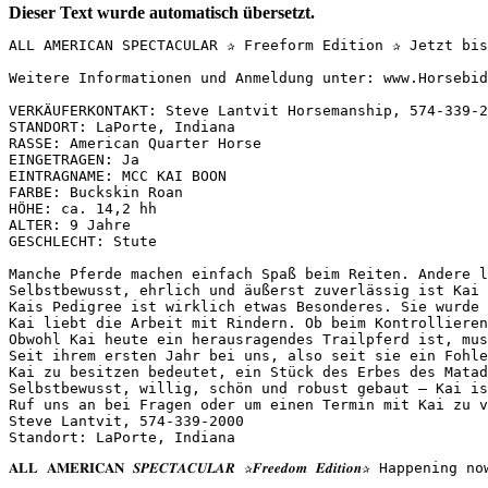
Dieser Text wurde automatisch übersetzt.
ALL AMERICAN SPECTACULAR ✰ Freeform Edition ✰ Jetzt bis
Weitere Informationen und Anmeldung unter: www.Horsebid
VERKÄUFERKONTAKT: Steve Lantvit Horsemanship, 574-339-2
STANDORT: LaPorte, Indiana

RASSE: American Quarter Horse

EINGETRAGEN: Ja

EINTRAGNAME: MCC KAI BOON

FARBE: Buckskin Roan

HÖHE: ca. 14,2 hh

ALTER: 9 Jahre

GESCHLECHT: Stute

Manche Pferde machen einfach Spaß beim Reiten. Andere l
Selbstbewusst, ehrlich und äußerst zuverlässig ist Kai 
Kais Pedigree ist wirklich etwas Besonderes. Sie wurde 
Kai liebt die Arbeit mit Rindern. Ob beim Kontrollieren
Obwohl Kai heute ein herausragendes Trailpferd ist, mus
Seit ihrem ersten Jahr bei uns, also seit sie ein Fohle
Kai zu besitzen bedeutet, ein Stück des Erbes des Matad
Selbstbewusst, willig, schön und robust gebaut – Kai is
Ruf uns an bei Fragen oder um einen Termin mit Kai zu v
Steve Lantvit, 574-339-2000

Standort: LaPorte, Indiana
𝐀𝐋𝐋 𝐀𝐌𝐄𝐑𝐈𝐂𝐀𝐍 𝑺𝑷𝑬𝑪𝑻𝑨𝑪𝑼𝑳𝑨𝑹 ✰𝑭𝒓𝒆𝒆𝒅𝒐𝒎 𝑬𝒅𝒊𝒕