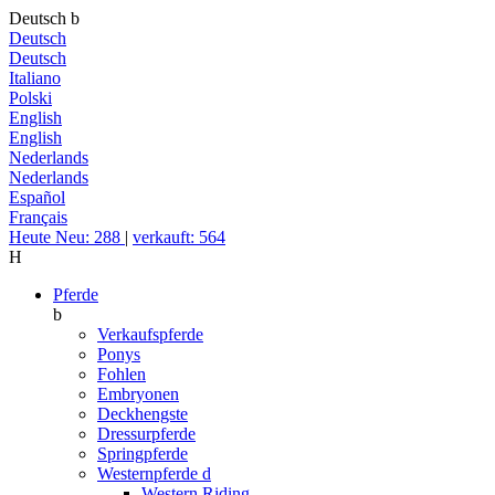
Deutsch
b
Deutsch
Deutsch
Italiano
Polski
English
English
Nederlands
Nederlands
Español
Français
Heute Neu: 288
|
verkauft: 564
H
Pferde
b
Verkaufspferde
Ponys
Fohlen
Embryonen
Deckhengste
Dressurpferde
Springpferde
Westernpferde
d
Western Riding