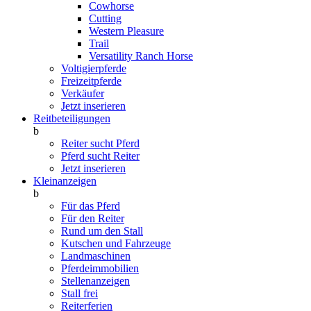
Cowhorse
Cutting
Western Pleasure
Trail
Versatility Ranch Horse
Voltigierpferde
Freizeitpferde
Verkäufer
Jetzt inserieren
Reitbeteiligungen
b
Reiter sucht Pferd
Pferd sucht Reiter
Jetzt inserieren
Kleinanzeigen
b
Für das Pferd
Für den Reiter
Rund um den Stall
Kutschen und Fahrzeuge
Landmaschinen
Pferdeimmobilien
Stellenanzeigen
Stall frei
Reiterferien