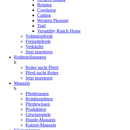
Reining
Cowhorse
Cutting
Western Pleasure
Trail
Versatility Ranch Horse
Voltigierpferde
Freizeitpferde
Verkäufer
Jetzt inserieren
Reitbeteiligungen
b
Reiter sucht Pferd
Pferd sucht Reiter
Jetzt inserieren
Magazin
b
Pferderassen
Reitdisziplinen
Pferdewissen
Produkttest
Gewinnspiele
Hunde-Magazin
Katzen-Magazin