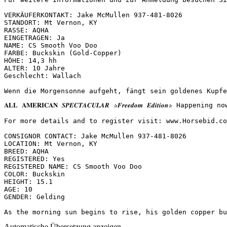
VERKÄUFERKONTAKT: Jake McMullen 937-481-8026  

STANDORT: Mt Vernon, KY  

RASSE: AQHA  

EINGETRAGEN: Ja  

NAME: CS Smooth Voo Doo  

FARBE: Buckskin (Gold-Copper)  

HÖHE: 14,3 hh  

ALTER: 10 Jahre  

Geschlecht: Wallach  

Wenn die Morgensonne aufgeht, fängt sein goldenes Kupfe
𝐀𝐋𝐋 𝐀𝐌𝐄𝐑𝐈𝐂𝐀𝐍 𝑺𝑷𝑬𝑪𝑻𝑨𝑪𝑼𝑳𝑨𝑹 ✰𝑭𝒓𝒆𝒆𝒅𝒐𝒎 𝑬𝒅𝒊𝒕
For more details and to register visit: www.Horsebid.com 
CONSIGNOR CONTACT: Jake McMullen 937-481-8026

LOCATION: Mt Vernon, KY

BREED: AQHA

REGISTERED: Yes

REGISTERED NAME: CS Smooth Voo Doo

COLOR: Buckskin

HEIGHT: 15.1

AGE: 10

GENDER: Gelding

As the morning sun begins to rise, his golden copper bu
Automatische Übersetzung anzeigen