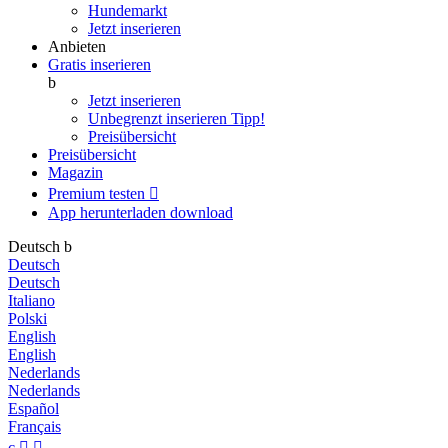
Hundemarkt
Jetzt inserieren
Anbieten
Gratis inserieren
b
Jetzt inserieren
Unbegrenzt inserieren
Tipp!
Preisübersicht
Preisübersicht
Magazin
Premium testen

App herunterladen
download
Deutsch
b
Deutsch
Deutsch
Italiano
Polski
English
English
Nederlands
Nederlands
Español
Français
c

