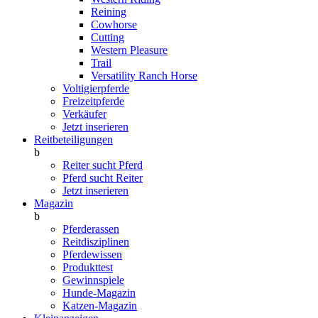
Reining
Cowhorse
Cutting
Western Pleasure
Trail
Versatility Ranch Horse
Voltigierpferde
Freizeitpferde
Verkäufer
Jetzt inserieren
Reitbeteiligungen
b
Reiter sucht Pferd
Pferd sucht Reiter
Jetzt inserieren
Magazin
b
Pferderassen
Reitdisziplinen
Pferdewissen
Produkttest
Gewinnspiele
Hunde-Magazin
Katzen-Magazin