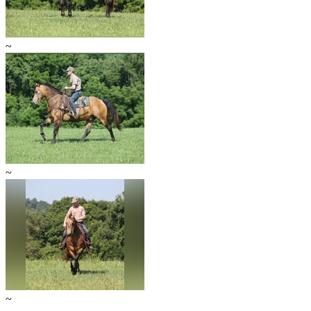
~
~
~