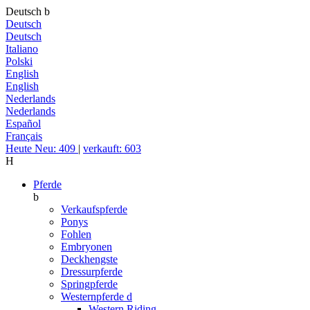
Deutsch
b
Deutsch
Deutsch
Italiano
Polski
English
English
Nederlands
Nederlands
Español
Français
Heute Neu: 409
|
verkauft: 603
H
Pferde
b
Verkaufspferde
Ponys
Fohlen
Embryonen
Deckhengste
Dressurpferde
Springpferde
Westernpferde
d
Western Riding