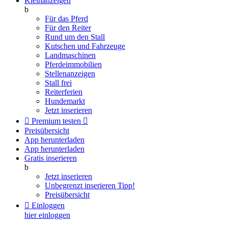
Kleinanzeigen
b
Für das Pferd
Für den Reiter
Rund um den Stall
Kutschen und Fahrzeuge
Landmaschinen
Pferdeimmobilien
Stellenanzeigen
Stall frei
Reiterferien
Hundemarkt
Jetzt inserieren

Premium testen

Preisübersicht
App herunterladen
App herunterladen
Gratis inserieren
b
Jetzt inserieren
Unbegrenzt inserieren
Tipp!
Preisübersicht

Einloggen
hier einloggen