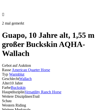

2 mal gemerkt
Guapo, 10 Jahre alt, 1,55 m
großer Buckskin AQHA-
Wallach
Gebot auf Auktion
Rasse
American Quarter Horse
Typ
Warmblut
Geschlecht
Wallach
Alter
10 Jahre
Farbe
Buckskin
Hauptdisziplin
Versatility Ranch Horse
Weitere Disziplinen
Trail
Schau
Western Riding
Weitere Merkmale