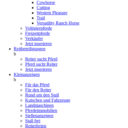
Cowhorse
Cutting
Western Pleasure
Trail
Versatility Ranch Horse
Voltigierpferde
Freizeitpferde
Verkäufer
Jetzt inserieren
Reitbeteiligungen
b
Reiter sucht Pferd
Pferd sucht Reiter
Jetzt inserieren
Kleinanzeigen
b
Für das Pferd
Für den Reiter
Rund um den Stall
Kutschen und Fahrzeuge
Landmaschinen
Pferdeimmobilien
Stellenanzeigen
Stall frei
Reiterferien