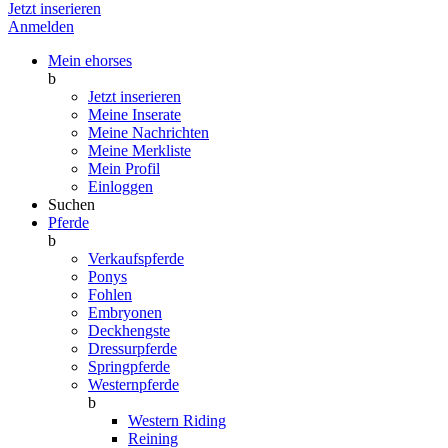
Jetzt inserieren
Anmelden
Mein ehorses
b
Jetzt inserieren
Meine Inserate
Meine Nachrichten
Meine Merkliste
Mein Profil
Einloggen
Suchen
Pferde
b
Verkaufspferde
Ponys
Fohlen
Embryonen
Deckhengste
Dressurpferde
Springpferde
Westernpferde
b
Western Riding
Reining