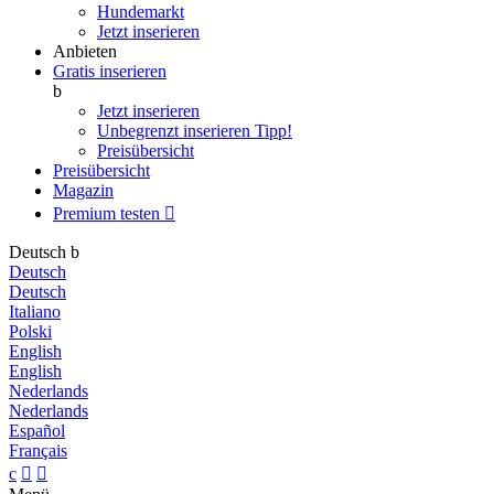
Hundemarkt
Jetzt inserieren
Anbieten
Gratis inserieren
b
Jetzt inserieren
Unbegrenzt inserieren
Tipp!
Preisübersicht
Preisübersicht
Magazin
Premium testen

Deutsch
b
Deutsch
Deutsch
Italiano
Polski
English
English
Nederlands
Nederlands
Español
Français
c

