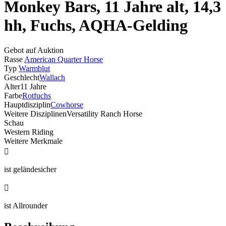
Monkey Bars, 11 Jahre alt, 14,3
hh, Fuchs, AQHA-Gelding
Gebot auf Auktion
Rasse
American Quarter Horse
Typ
Warmblut
Geschlecht
Wallach
Alter
11 Jahre
Farbe
Rotfuchs
Hauptdisziplin
Cowhorse
Weitere Disziplinen
Versatility Ranch Horse
Schau
Western Riding
Weitere Merkmale

ist geländesicher

ist Allrounder