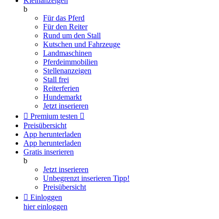
Kleinanzeigen
b
Für das Pferd
Für den Reiter
Rund um den Stall
Kutschen und Fahrzeuge
Landmaschinen
Pferdeimmobilien
Stellenanzeigen
Stall frei
Reiterferien
Hundemarkt
Jetzt inserieren

Premium testen

Preisübersicht
App herunterladen
App herunterladen
Gratis inserieren
b
Jetzt inserieren
Unbegrenzt inserieren
Tipp!
Preisübersicht

Einloggen
hier einloggen