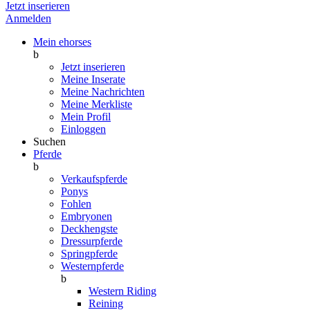
Jetzt inserieren
Anmelden
Mein ehorses
b
Jetzt inserieren
Meine Inserate
Meine Nachrichten
Meine Merkliste
Mein Profil
Einloggen
Suchen
Pferde
b
Verkaufspferde
Ponys
Fohlen
Embryonen
Deckhengste
Dressurpferde
Springpferde
Westernpferde
b
Western Riding
Reining