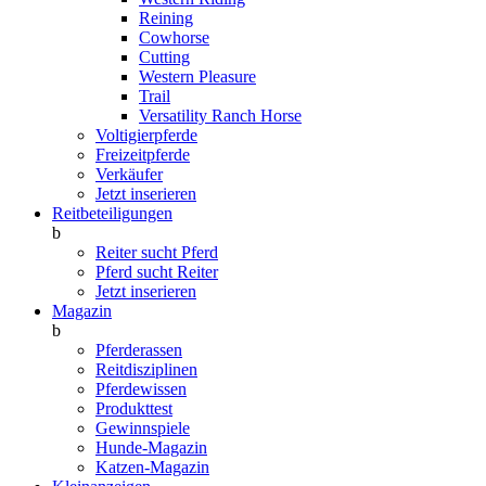
Reining
Cowhorse
Cutting
Western Pleasure
Trail
Versatility Ranch Horse
Voltigierpferde
Freizeitpferde
Verkäufer
Jetzt inserieren
Reitbeteiligungen
b
Reiter sucht Pferd
Pferd sucht Reiter
Jetzt inserieren
Magazin
b
Pferderassen
Reitdisziplinen
Pferdewissen
Produkttest
Gewinnspiele
Hunde-Magazin
Katzen-Magazin