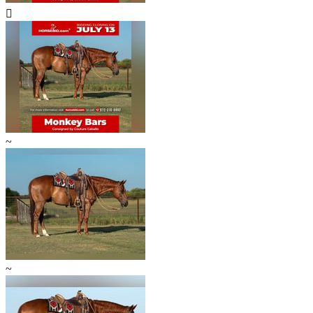

~
~