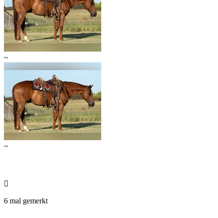
~
~

6 mal gemerkt