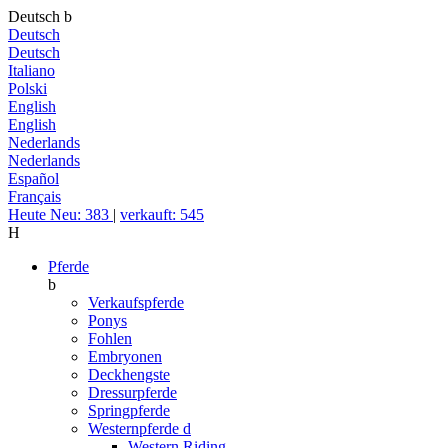
Deutsch
b
Deutsch
Deutsch
Italiano
Polski
English
English
Nederlands
Nederlands
Español
Français
Heute Neu: 383
|
verkauft: 545
H
Pferde
b
Verkaufspferde
Ponys
Fohlen
Embryonen
Deckhengste
Dressurpferde
Springpferde
Westernpferde
d
Western Riding