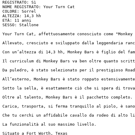
REGISTRATO: Sì  

NOME REGISTRATO: Your Turn Cat  

COLORE: Sorrel  

ALTEZZA: 14,3 hh  

ETÀ: 11 anni  

SESSO: Stallone  

Your Turn Cat, affettuosamente conosciuto come "Monkey 
Allevato, cresciuto e sviluppato dalla leggendaria ranc
Con un’altezza di 14,3 hh, Monkey Bars è figlio del fam
Il curriculum di Monkey Bars va ben oltre quanto scritt
Da puledro, è stato selezionato per il prestigioso Road
All’esterno, Monkey Bars è stato roppato estensivamente
Sotto la sella, è esattamente ciò che si spera di trova
Oltre al talento, Monkey Bars è il pacchetto completo.

Carica, trasporta, si ferma tranquillo al piolo, è sano
Che tu cerchi un affidabile cavallo da rodeo di alto li
La funzionalità al suo massimo livello.

Situato a Fort Worth, Texas
