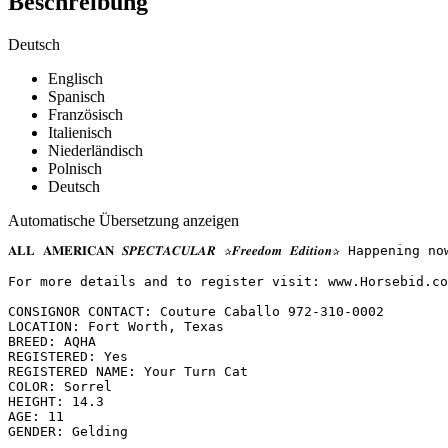
Beschreibung
Deutsch
Englisch
Spanisch
Französisch
Italienisch
Niederländisch
Polnisch
Deutsch
Automatische Übersetzung anzeigen
𝐀𝐋𝐋 𝐀𝐌𝐄𝐑𝐈𝐂𝐀𝐍 𝑺𝑷𝑬𝑪𝑻𝑨𝑪𝑼𝑳𝑨𝑹 ✰𝑭𝒓𝒆𝒆𝒅𝒐𝒎 𝑬𝒅𝒊𝒕
For more details and to register visit: www.Horsebid.com 
CONSIGNOR CONTACT: Couture Caballo 972-310-0002

LOCATION: Fort Worth, Texas

BREED: AQHA

REGISTERED: Yes

REGISTERED NAME: Your Turn Cat

COLOR: Sorrel

HEIGHT: 14.3

AGE: 11

GENDER: Gelding
