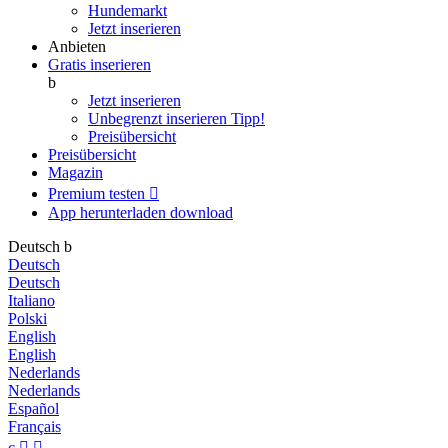
Hundemarkt
Jetzt inserieren
Anbieten
Gratis inserieren
b
Jetzt inserieren
Unbegrenzt inserieren
Tipp!
Preisübersicht
Preisübersicht
Magazin
Premium testen

App herunterladen
download
Deutsch
b
Deutsch
Deutsch
Italiano
Polski
English
English
Nederlands
Nederlands
Español
Français
c

