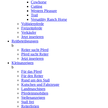
Cowhorse
Cutting
Western Pleasure
Trail
Versatility Ranch Horse
Voltigierpferde
Freizeitpferde
Verkäufer
Jetzt inserieren
Reitbeteiligungen
b
Reiter sucht Pferd
Pferd sucht Reiter
Jetzt inserieren
Kleinanzeigen
b
Für das Pferd
Für den Reiter
Rund um den Stall
Kutschen und Fahrzeuge
Landmaschinen
Pferdeimmobilien
Stellenanzeigen
Stall frei
Reiterferien