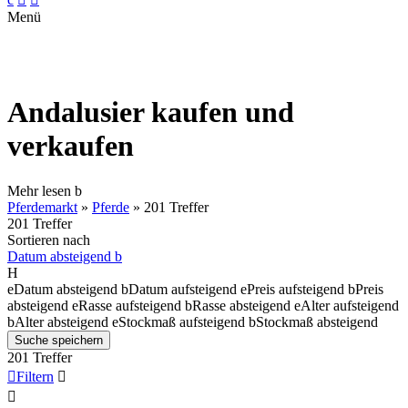
Menü
Andalusier kaufen und
verkaufen
Mehr lesen
b
Pferdemarkt
»
Pferde
»
201 Treffer
201 Treffer
Sortieren nach
Datum absteigend
b
H
e
Datum absteigend
b
Datum aufsteigend
e
Preis aufsteigend
b
Preis
absteigend
e
Rasse aufsteigend
b
Rasse absteigend
e
Alter aufsteigend
b
Alter absteigend
e
Stockmaß aufsteigend
b
Stockmaß absteigend
Suche speichern
201 Treffer

Filtern

