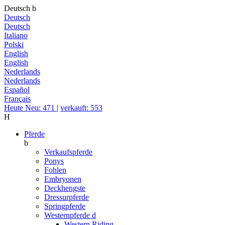
Deutsch
b
Deutsch
Deutsch
Italiano
Polski
English
English
Nederlands
Nederlands
Español
Français
Heute Neu: 471
|
verkauft: 553
H
Pferde
b
Verkaufspferde
Ponys
Fohlen
Embryonen
Deckhengste
Dressurpferde
Springpferde
Westernpferde
d
Western Riding