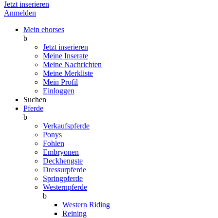
Jetzt inserieren
Anmelden
Mein ehorses
b
Jetzt inserieren
Meine Inserate
Meine Nachrichten
Meine Merkliste
Mein Profil
Einloggen
Suchen
Pferde
b
Verkaufspferde
Ponys
Fohlen
Embryonen
Deckhengste
Dressurpferde
Springpferde
Westernpferde
b
Western Riding
Reining