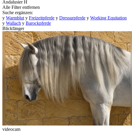
Andalusier
H
Alle Filter entfernen
Suche ergänzen:
y
Warmblut
y
Freizeitpferde
y
Dressurpferde
y
Working Equitation
y
Wallach
y
Barockpferde
Blickfänger
videocam