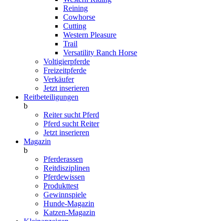
Reining
Cowhorse
Cutting
Western Pleasure
Trail
Versatility Ranch Horse
Voltigierpferde
Freizeitpferde
Verkäufer
Jetzt inserieren
Reitbeteiligungen
b
Reiter sucht Pferd
Pferd sucht Reiter
Jetzt inserieren
Magazin
b
Pferderassen
Reitdisziplinen
Pferdewissen
Produkttest
Gewinnspiele
Hunde-Magazin
Katzen-Magazin