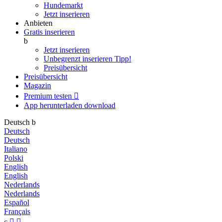
Hundemarkt
Jetzt inserieren
Anbieten
Gratis inserieren
b
Jetzt inserieren
Unbegrenzt inserieren
Tipp!
Preisübersicht
Preisübersicht
Magazin
Premium testen

App herunterladen
download
Deutsch
b
Deutsch
Deutsch
Italiano
Polski
English
English
Nederlands
Nederlands
Español
Français
c

