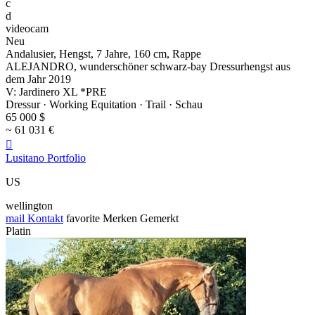
c
d
videocam
Neu
Andalusier, Hengst, 7 Jahre, 160 cm, Rappe
ALEJANDRO, wunderschöner schwarz-bay Dressurhengst aus
dem Jahr 2019
V: Jardinero XL *PRE
Dressur · Working Equitation · Trail · Schau
65 000 $
~ 61 031 €

Lusitano Portfolio
US
wellington
mail
Kontakt
favorite
Merken
Gemerkt
Platin