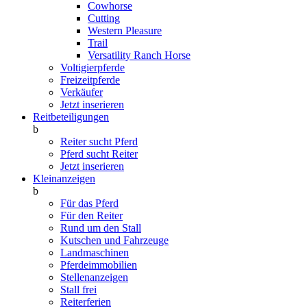
Cowhorse
Cutting
Western Pleasure
Trail
Versatility Ranch Horse
Voltigierpferde
Freizeitpferde
Verkäufer
Jetzt inserieren
Reitbeteiligungen
b
Reiter sucht Pferd
Pferd sucht Reiter
Jetzt inserieren
Kleinanzeigen
b
Für das Pferd
Für den Reiter
Rund um den Stall
Kutschen und Fahrzeuge
Landmaschinen
Pferdeimmobilien
Stellenanzeigen
Stall frei
Reiterferien