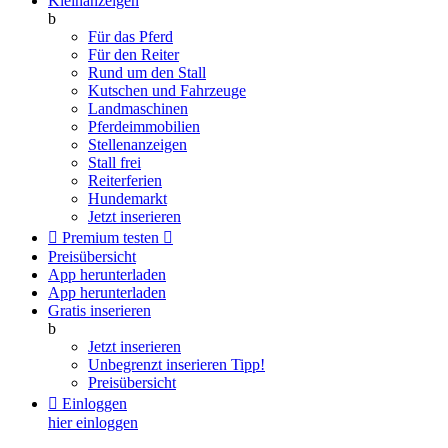
Kleinanzeigen
b
Für das Pferd
Für den Reiter
Rund um den Stall
Kutschen und Fahrzeuge
Landmaschinen
Pferdeimmobilien
Stellenanzeigen
Stall frei
Reiterferien
Hundemarkt
Jetzt inserieren

Premium testen

Preisübersicht
App herunterladen
App herunterladen
Gratis inserieren
b
Jetzt inserieren
Unbegrenzt inserieren
Tipp!
Preisübersicht

Einloggen
hier einloggen