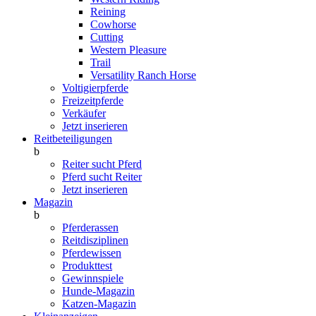
Reining
Cowhorse
Cutting
Western Pleasure
Trail
Versatility Ranch Horse
Voltigierpferde
Freizeitpferde
Verkäufer
Jetzt inserieren
Reitbeteiligungen
b
Reiter sucht Pferd
Pferd sucht Reiter
Jetzt inserieren
Magazin
b
Pferderassen
Reitdisziplinen
Pferdewissen
Produkttest
Gewinnspiele
Hunde-Magazin
Katzen-Magazin