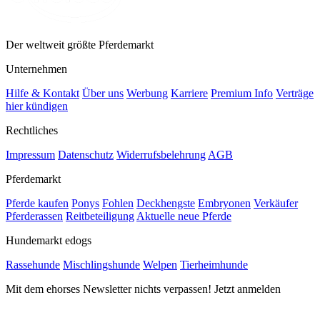
Der weltweit größte Pferdemarkt
Unternehmen
Hilfe & Kontakt
Über uns
Werbung
Karriere
Premium Info
Verträge
hier kündigen
Rechtliches
Impressum
Datenschutz
Widerrufsbelehrung
AGB
Pferdemarkt
Pferde kaufen
Ponys
Fohlen
Deckhengste
Embryonen
Verkäufer
Pferderassen
Reitbeteiligung
Aktuelle neue Pferde
Hundemarkt edogs
Rassehunde
Mischlingshunde
Welpen
Tierheimhunde
Mit dem ehorses Newsletter nichts verpassen! Jetzt anmelden