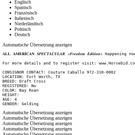
Englisch
Spanisch
Französisch
Italienisch
Niederländisch
Polnisch
Deutsch
Automatische Übersetzung anzeigen
𝐀𝐋𝐋 𝐀𝐌𝐄𝐑𝐈𝐂𝐀𝐍 𝑺𝑷𝑬𝑪𝑻𝑨𝑪𝑼𝑳𝑨𝑹 ✰𝑭𝒓𝒆𝒆𝒅𝒐𝒎 𝑬𝒅𝒊𝒕
For more details and to register visit: www.Horsebid.com 
CONSIGNOR CONTACT: Couture Caballo 972-310-0002

LOCATION: Fort Worth, TX

BREED: Draft Cross

REGISTERED: No

COLOR: Bay Roan

HEIGHT:

AGE: 4

GENDER: Gelding
Automatische Übersetzung anzeigen
Automatische Übersetzung anzeigen
Automatische Übersetzung anzeigen
Automatische Übersetzung anzeigen
Automatische Übersetzung anzeigen