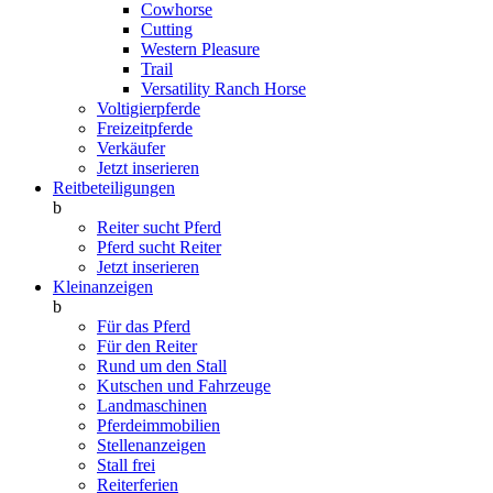
Cowhorse
Cutting
Western Pleasure
Trail
Versatility Ranch Horse
Voltigierpferde
Freizeitpferde
Verkäufer
Jetzt inserieren
Reitbeteiligungen
b
Reiter sucht Pferd
Pferd sucht Reiter
Jetzt inserieren
Kleinanzeigen
b
Für das Pferd
Für den Reiter
Rund um den Stall
Kutschen und Fahrzeuge
Landmaschinen
Pferdeimmobilien
Stellenanzeigen
Stall frei
Reiterferien