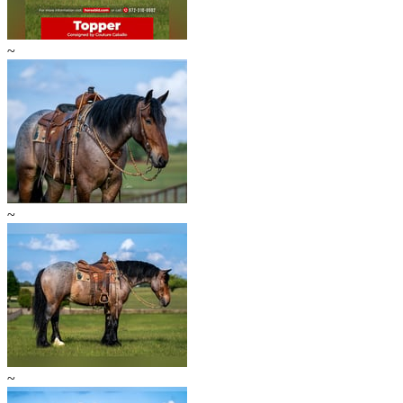
~
~
~