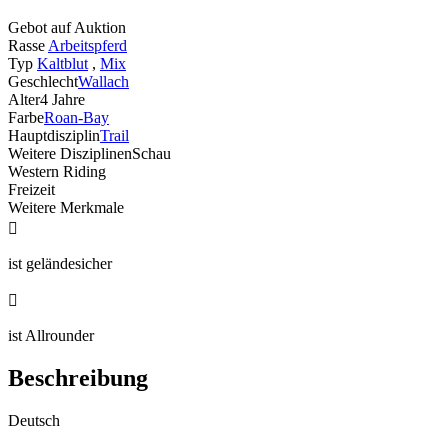
Gebot auf Auktion
Rasse
Arbeitspferd
Typ
Kaltblut
,
Mix
Geschlecht
Wallach
Alter
4 Jahre
Farbe
Roan-Bay
Hauptdisziplin
Trail
Weitere Disziplinen
Schau
Western Riding
Freizeit
Weitere Merkmale

ist geländesicher

ist Allrounder
Beschreibung
Deutsch