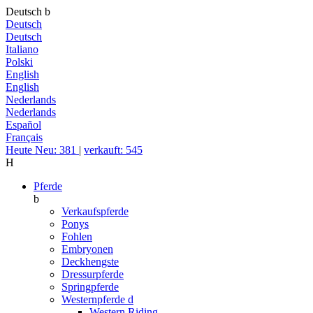
Deutsch
b
Deutsch
Deutsch
Italiano
Polski
English
English
Nederlands
Nederlands
Español
Français
Heute Neu: 381
|
verkauft: 545
H
Pferde
b
Verkaufspferde
Ponys
Fohlen
Embryonen
Deckhengste
Dressurpferde
Springpferde
Westernpferde
d
Western Riding