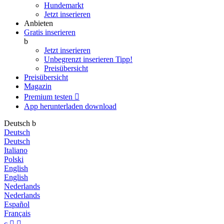
Hundemarkt
Jetzt inserieren
Anbieten
Gratis inserieren
b
Jetzt inserieren
Unbegrenzt inserieren
Tipp!
Preisübersicht
Preisübersicht
Magazin
Premium testen

App herunterladen
download
Deutsch
b
Deutsch
Deutsch
Italiano
Polski
English
English
Nederlands
Nederlands
Español
Français
c

