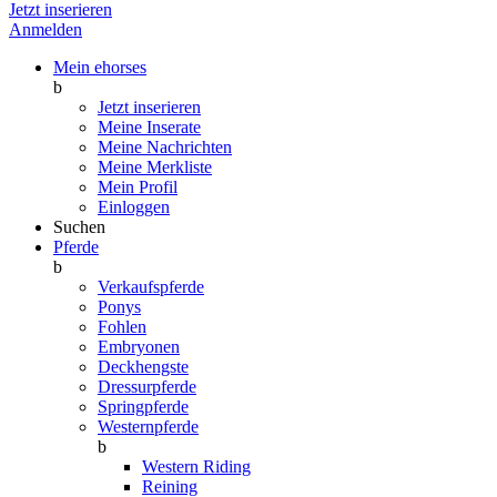
Jetzt inserieren
Anmelden
Mein ehorses
b
Jetzt inserieren
Meine Inserate
Meine Nachrichten
Meine Merkliste
Mein Profil
Einloggen
Suchen
Pferde
b
Verkaufspferde
Ponys
Fohlen
Embryonen
Deckhengste
Dressurpferde
Springpferde
Westernpferde
b
Western Riding
Reining