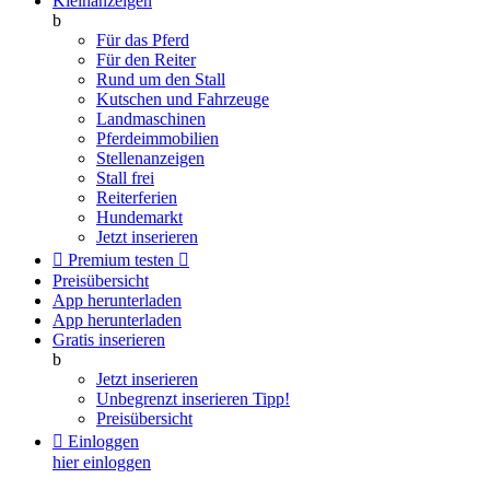
Kleinanzeigen
b
Für das Pferd
Für den Reiter
Rund um den Stall
Kutschen und Fahrzeuge
Landmaschinen
Pferdeimmobilien
Stellenanzeigen
Stall frei
Reiterferien
Hundemarkt
Jetzt inserieren

Premium testen

Preisübersicht
App herunterladen
App herunterladen
Gratis inserieren
b
Jetzt inserieren
Unbegrenzt inserieren
Tipp!
Preisübersicht

Einloggen
hier einloggen