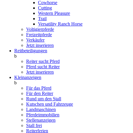
Cowhorse
Cutting
Western Pleasure
Trail
Versatility Ranch Horse
Voltigierpferde
Freizeitpferde
Verkäufer
Jetzt inserieren
Reitbeteiligungen
b
Reiter sucht Pferd
Pferd sucht Reiter
Jetzt inserieren
Kleinanzeigen
b
Für das Pferd
Für den Reiter
Rund um den Stall
Kutschen und Fahrzeuge
Landmaschinen
Pferdeimmobilien
Stellenanzeigen
Stall frei
Reiterferien