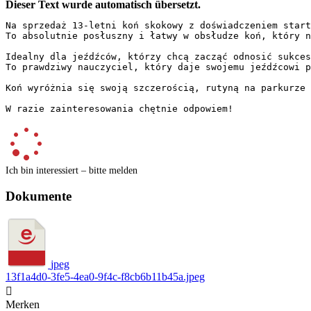
Dieser Text wurde automatisch übersetzt.
Na sprzedaż 13-letni koń skokowy z doświadczeniem start
To absolutnie posłuszny i łatwy w obsłudze koń, który n
Idealny dla jeźdźców, którzy chcą zacząć odnosić sukces
To prawdziwy nauczyciel, który daje swojemu jeźdźcowi p
Koń wyróżnia się swoją szczerością, rutyną na parkurze 
W razie zainteresowania chętnie odpowiem!
Ich bin interessiert – bitte melden
Dokumente
jpeg
13f1a4d0-3fe5-4ea0-9f4c-f8cb6b11b45a.jpeg

Merken