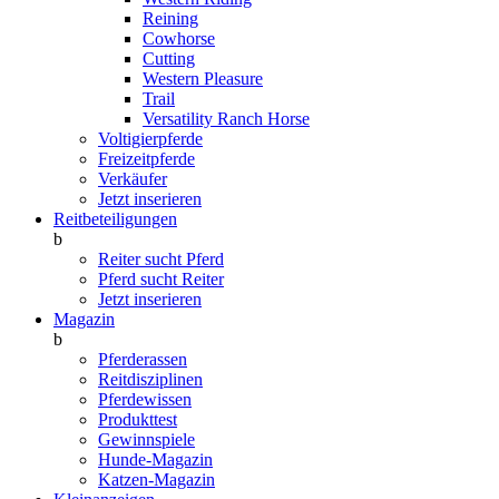
Reining
Cowhorse
Cutting
Western Pleasure
Trail
Versatility Ranch Horse
Voltigierpferde
Freizeitpferde
Verkäufer
Jetzt inserieren
Reitbeteiligungen
b
Reiter sucht Pferd
Pferd sucht Reiter
Jetzt inserieren
Magazin
b
Pferderassen
Reitdisziplinen
Pferdewissen
Produkttest
Gewinnspiele
Hunde-Magazin
Katzen-Magazin