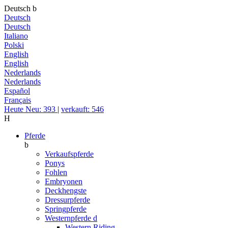
Deutsch
b
Deutsch
Deutsch
Italiano
Polski
English
English
Nederlands
Nederlands
Español
Français
Heute Neu: 393
|
verkauft: 546
H
Pferde
b
Verkaufspferde
Ponys
Fohlen
Embryonen
Deckhengste
Dressurpferde
Springpferde
Westernpferde
d
Western Riding