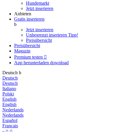
Hundemarkt
Jetzt inserieren
Anbieten
Gratis inserieren
b
Jetzt inserieren
Unbegrenzt inserieren
Tipp!
Preisübersicht
Preisübersicht
Magazin
Premium testen

App herunterladen
download
Deutsch
b
Deutsch
Deutsch
Italiano
Polski
English
English
Nederlands
Nederlands
Español
Français
c

