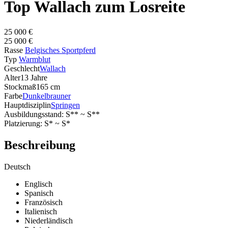
Top Wallach zum Losreite
25 000 €
25 000 €
Rasse
Belgisches Sportpferd
Typ
Warmblut
Geschlecht
Wallach
Alter
13 Jahre
Stockmaß
165 cm
Farbe
Dunkelbrauner
Hauptdisziplin
Springen
Ausbildungsstand: S** ~ S**
Platzierung: S* ~ S*
Beschreibung
Deutsch
Englisch
Spanisch
Französisch
Italienisch
Niederländisch