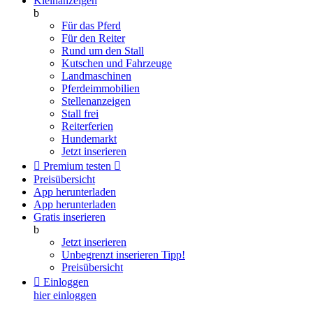
Kleinanzeigen
b
Für das Pferd
Für den Reiter
Rund um den Stall
Kutschen und Fahrzeuge
Landmaschinen
Pferdeimmobilien
Stellenanzeigen
Stall frei
Reiterferien
Hundemarkt
Jetzt inserieren

Premium testen

Preisübersicht
App herunterladen
App herunterladen
Gratis inserieren
b
Jetzt inserieren
Unbegrenzt inserieren
Tipp!
Preisübersicht

Einloggen
hier einloggen