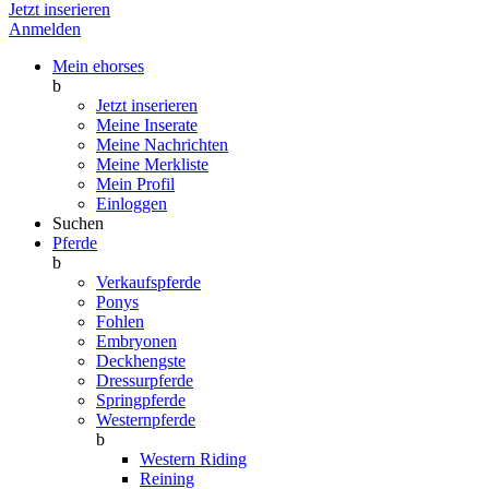
Jetzt inserieren
Anmelden
Mein ehorses
b
Jetzt inserieren
Meine Inserate
Meine Nachrichten
Meine Merkliste
Mein Profil
Einloggen
Suchen
Pferde
b
Verkaufspferde
Ponys
Fohlen
Embryonen
Deckhengste
Dressurpferde
Springpferde
Westernpferde
b
Western Riding
Reining