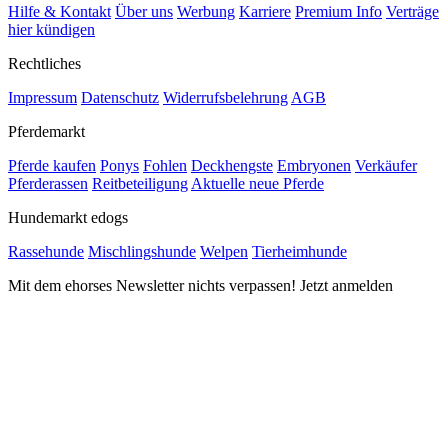
Hilfe & Kontakt
Über uns
Werbung
Karriere
Premium Info
Verträge
hier kündigen
Rechtliches
Impressum
Datenschutz
Widerrufsbelehrung
AGB
Pferdemarkt
Pferde kaufen
Ponys
Fohlen
Deckhengste
Embryonen
Verkäufer
Pferderassen
Reitbeteiligung
Aktuelle neue Pferde
Hundemarkt edogs
Rassehunde
Mischlingshunde
Welpen
Tierheimhunde
Mit dem ehorses Newsletter nichts verpassen! Jetzt anmelden