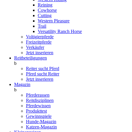
Reining
Cowhorse
Cutting
Western Pleasure
Trail
Versatility Ranch Horse
Voltigierpferde
Freizeitpferde
Verkäufer
Jetzt inserieren
Reitbeteiligungen
b
Reiter sucht Pferd
Pferd sucht Reiter
Jetzt inserieren
Magazin
b
Pferderassen
Reitdisziplinen
Pferdewissen
Produkttest
Gewinnspiele
Hunde-Magazin
Katzen-Magazin