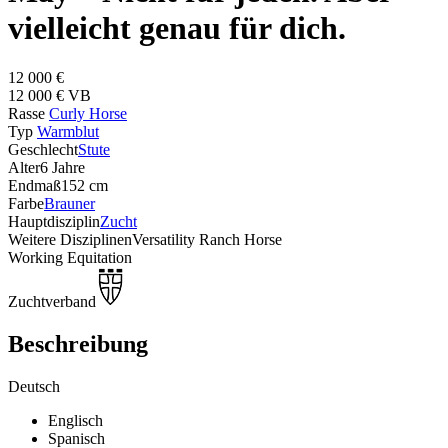
vielleicht genau für dich.
12 000 €
12 000 € VB
Rasse
Curly Horse
Typ
Warmblut
Geschlecht
Stute
Alter
6 Jahre
Endmaß
152 cm
Farbe
Brauner
Hauptdisziplin
Zucht
Weitere Disziplinen
Versatility Ranch Horse
Working Equitation
Zuchtverband
Beschreibung
Deutsch
Englisch
Spanisch