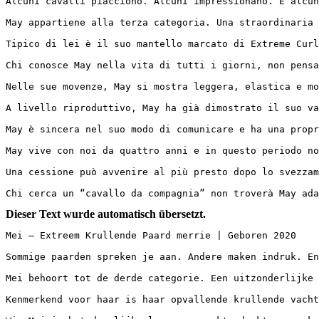
Alcuni cavalli piacciono. Alcuni impressionano. E alcun
May appartiene alla terza categoria. Una straordinaria 
Tipico di lei è il suo mantello marcato di Extreme Curl
Chi conosce May nella vita di tutti i giorni, non pensa
Nelle sue movenze, May si mostra leggera, elastica e mo
A livello riproduttivo, May ha già dimostrato il suo va
May è sincera nel suo modo di comunicare e ha una propr
May vive con noi da quattro anni e in questo periodo no
Una cessione può avvenire al più presto dopo lo svezzam
Chi cerca un “cavallo da compagnia” non troverà May ada
Dieser Text wurde automatisch übersetzt.
Mei – Extreem Krullende Paard merrie | Geboren 2020

Sommige paarden spreken je aan. Andere maken indruk. En 
Mei behoort tot de derde categorie. Een uitzonderlijke 
Kenmerkend voor haar is haar opvallende krullende vacht