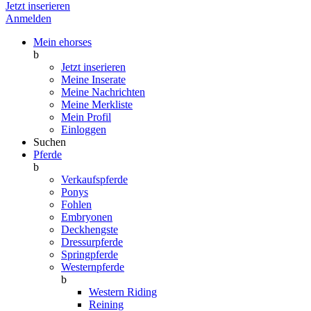
Jetzt inserieren
Anmelden
Mein ehorses
b
Jetzt inserieren
Meine Inserate
Meine Nachrichten
Meine Merkliste
Mein Profil
Einloggen
Suchen
Pferde
b
Verkaufspferde
Ponys
Fohlen
Embryonen
Deckhengste
Dressurpferde
Springpferde
Westernpferde
b
Western Riding
Reining