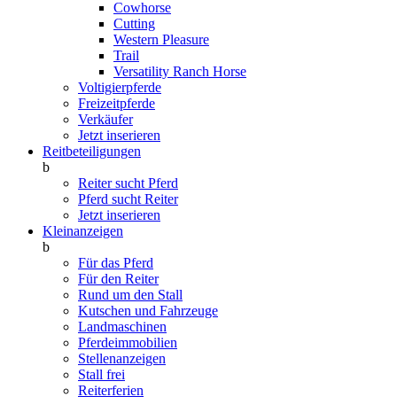
Cowhorse
Cutting
Western Pleasure
Trail
Versatility Ranch Horse
Voltigierpferde
Freizeitpferde
Verkäufer
Jetzt inserieren
Reitbeteiligungen
b
Reiter sucht Pferd
Pferd sucht Reiter
Jetzt inserieren
Kleinanzeigen
b
Für das Pferd
Für den Reiter
Rund um den Stall
Kutschen und Fahrzeuge
Landmaschinen
Pferdeimmobilien
Stellenanzeigen
Stall frei
Reiterferien