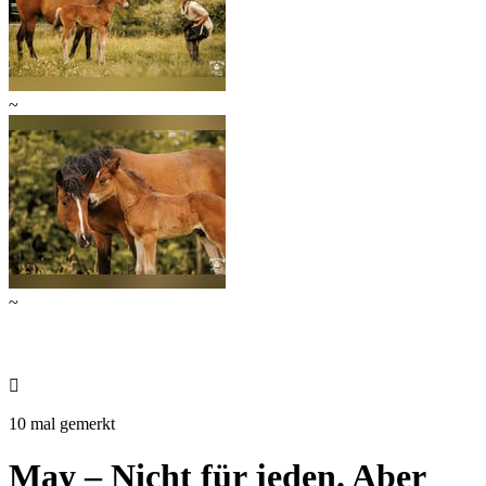
~
~

10 mal gemerkt
May – Nicht für jeden. Aber