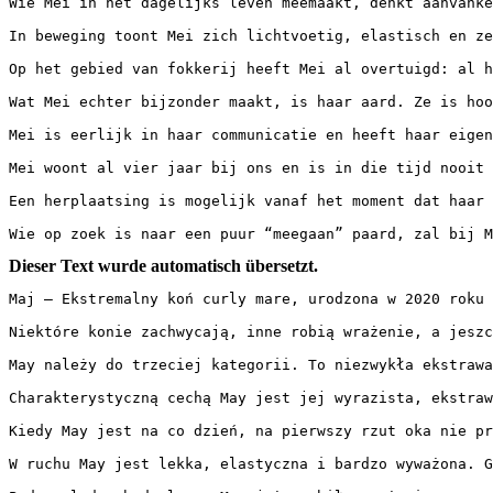
Wie Mei in het dagelijks leven meemaakt, denkt aanvanke
In beweging toont Mei zich lichtvoetig, elastisch en ze
Op het gebied van fokkerij heeft Mei al overtuigd: al h
Wat Mei echter bijzonder maakt, is haar aard. Ze is hoo
Mei is eerlijk in haar communicatie en heeft haar eigen
Mei woont al vier jaar bij ons en is in die tijd nooit z
Een herplaatsing is mogelijk vanaf het moment dat haar 
Wie op zoek is naar een puur “meegaan” paard, zal bij 
Dieser Text wurde automatisch übersetzt.
Maj – Ekstremalny koń curly mare, urodzona w 2020 roku

Niektóre konie zachwycają, inne robią wrażenie, a jeszcze
May należy do trzeciej kategorii. To niezwykła ekstrawa
Charakterystyczną cechą May jest jej wyrazista, ekstraw
Kiedy May jest na co dzień, na pierwszy rzut oka nie pr
W ruchu May jest lekka, elastyczna i bardzo wyważona. G