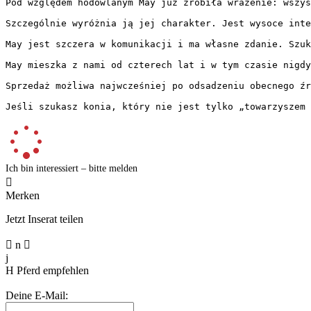
Pod względem hodowlanym May już zrobiła wrażenie: wszys
Szczególnie wyróżnia ją jej charakter. Jest wysoce inte
May jest szczera w komunikacji i ma własne zdanie. Szuk
May mieszka z nami od czterech lat i w tym czasie nigdy 
Sprzedaż możliwa najwcześniej po odsadzeniu obecnego źr
Jeśli szukasz konia, który nie jest tylko „towarzyszem 
Ich bin interessiert – bitte melden

Merken
Jetzt Inserat teilen

n

j
H
Pferd empfehlen
Deine E-Mail: