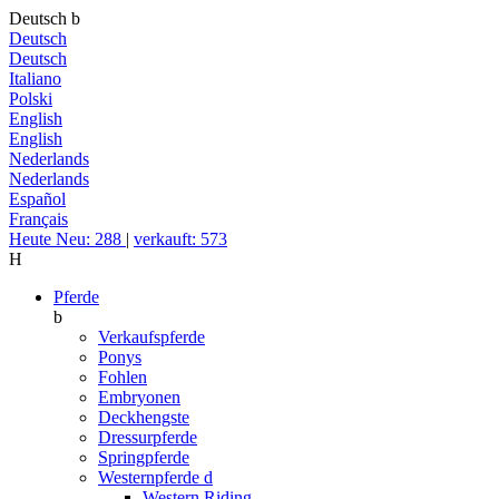
Deutsch
b
Deutsch
Deutsch
Italiano
Polski
English
English
Nederlands
Nederlands
Español
Français
Heute Neu: 288
|
verkauft: 573
H
Pferde
b
Verkaufspferde
Ponys
Fohlen
Embryonen
Deckhengste
Dressurpferde
Springpferde
Westernpferde
d
Western Riding