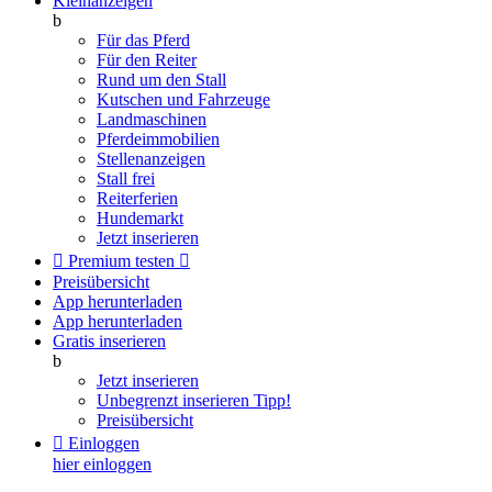
Kleinanzeigen
b
Für das Pferd
Für den Reiter
Rund um den Stall
Kutschen und Fahrzeuge
Landmaschinen
Pferdeimmobilien
Stellenanzeigen
Stall frei
Reiterferien
Hundemarkt
Jetzt inserieren

Premium testen

Preisübersicht
App herunterladen
App herunterladen
Gratis inserieren
b
Jetzt inserieren
Unbegrenzt inserieren
Tipp!
Preisübersicht

Einloggen
hier einloggen