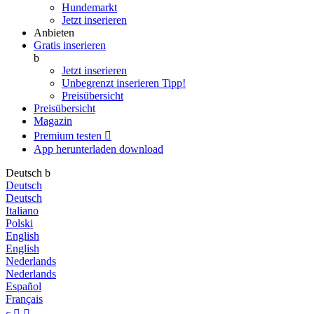
Hundemarkt
Jetzt inserieren
Anbieten
Gratis inserieren
b
Jetzt inserieren
Unbegrenzt inserieren
Tipp!
Preisübersicht
Preisübersicht
Magazin
Premium testen

App herunterladen
download
Deutsch
b
Deutsch
Deutsch
Italiano
Polski
English
English
Nederlands
Nederlands
Español
Français
c

