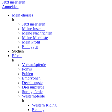
Jetzt inserieren
Anmelden
Mein ehorses
b
Jetzt inserieren
Meine Inserate
Meine Nachrichten
Meine Merkliste
Mein Profil
Einloggen
Suchen
Pferde
b
Verkaufspferde
Ponys
Fohlen
Embryonen
Deckhengste
Dressurpferde
Springpferde
Westernpferde
b
Western Riding
Reining