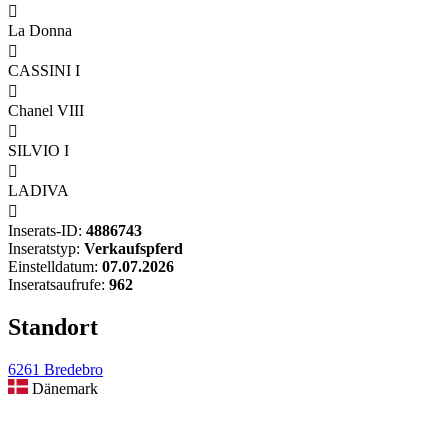

La Donna

CASSINI I

Chanel VIII

SILVIO I

LADIVA

Inserats-ID:
4886743
Inseratstyp:
Verkaufspferd
Einstelldatum:
07.07.2026
Inseratsaufrufe:
962
Standort
6261 Bredebro
Dänemark