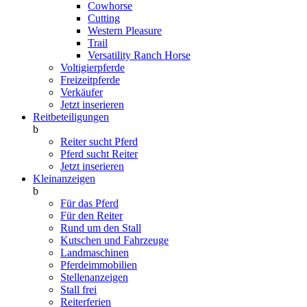
Cowhorse
Cutting
Western Pleasure
Trail
Versatility Ranch Horse
Voltigierpferde
Freizeitpferde
Verkäufer
Jetzt inserieren
Reitbeteiligungen
b
Reiter sucht Pferd
Pferd sucht Reiter
Jetzt inserieren
Kleinanzeigen
b
Für das Pferd
Für den Reiter
Rund um den Stall
Kutschen und Fahrzeuge
Landmaschinen
Pferdeimmobilien
Stellenanzeigen
Stall frei
Reiterferien