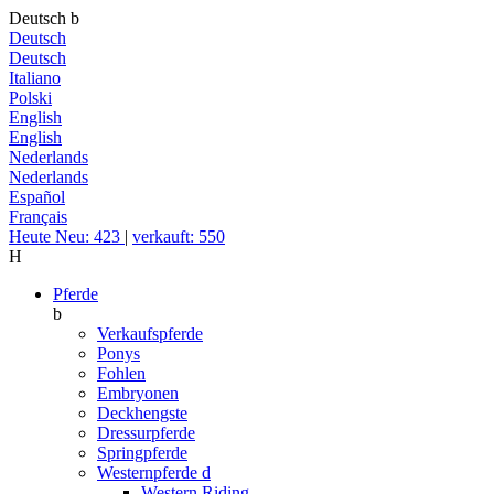
Deutsch
b
Deutsch
Deutsch
Italiano
Polski
English
English
Nederlands
Nederlands
Español
Français
Heute Neu: 423
|
verkauft: 550
H
Pferde
b
Verkaufspferde
Ponys
Fohlen
Embryonen
Deckhengste
Dressurpferde
Springpferde
Westernpferde
d
Western Riding