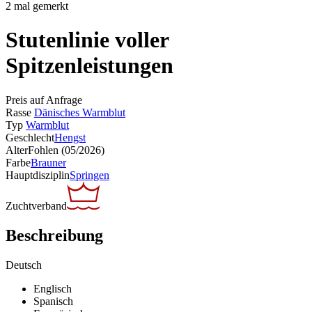
2 mal gemerkt
Stutenlinie voller
Spitzenleistungen
Preis auf Anfrage
Rasse
Dänisches Warmblut
Typ
Warmblut
Geschlecht
Hengst
Alter
Fohlen (05/2026)
Farbe
Brauner
Hauptdisziplin
Springen
Zuchtverband
Beschreibung
Deutsch
Englisch
Spanisch