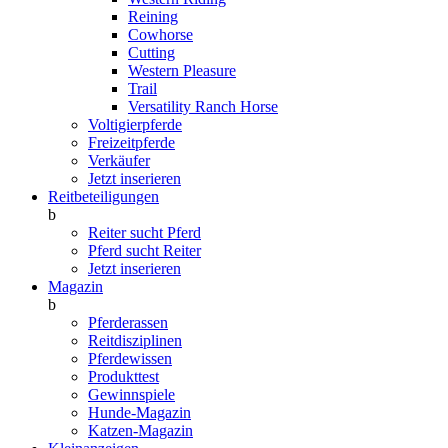
Reining
Cowhorse
Cutting
Western Pleasure
Trail
Versatility Ranch Horse
Voltigierpferde
Freizeitpferde
Verkäufer
Jetzt inserieren
Reitbeteiligungen
b
Reiter sucht Pferd
Pferd sucht Reiter
Jetzt inserieren
Magazin
b
Pferderassen
Reitdisziplinen
Pferdewissen
Produkttest
Gewinnspiele
Hunde-Magazin
Katzen-Magazin