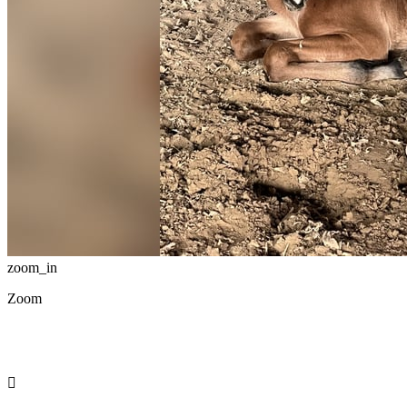
zoom_in
Zoom
