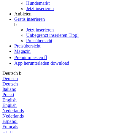
Hundemarkt
Jetzt inserieren
Anbieten
Gratis inserieren
b
Jetzt inserieren
Unbegrenzt inserieren
Tipp!
Preisübersicht
Preisübersicht
Magazin
Premium testen

App herunterladen
download
Deutsch
b
Deutsch
Deutsch
Italiano
Polski
English
English
Nederlands
Nederlands
Español
Français
c

