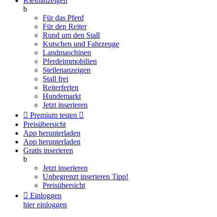
Kleinanzeigen
b
Für das Pferd
Für den Reiter
Rund um den Stall
Kutschen und Fahrzeuge
Landmaschinen
Pferdeimmobilien
Stellenanzeigen
Stall frei
Reiterferien
Hundemarkt
Jetzt inserieren

Premium testen

Preisübersicht
App herunterladen
App herunterladen
Gratis inserieren
b
Jetzt inserieren
Unbegrenzt inserieren
Tipp!
Preisübersicht

Einloggen
hier einloggen