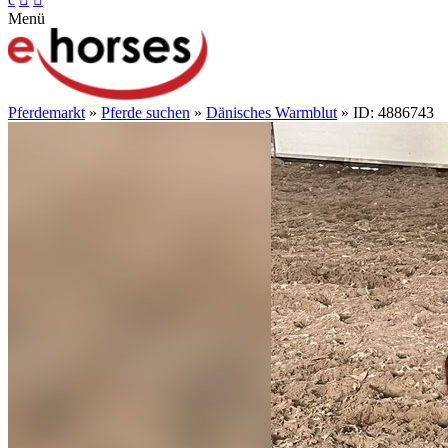
Menü
Pferdemarkt
»
Pferde suchen
»
Dänisches Warmblut
» ID: 4886743