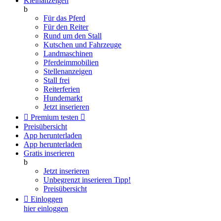
Kleinanzeigen
b
Für das Pferd
Für den Reiter
Rund um den Stall
Kutschen und Fahrzeuge
Landmaschinen
Pferdeimmobilien
Stellenanzeigen
Stall frei
Reiterferien
Hundemarkt
Jetzt inserieren

Premium testen

Preisübersicht
App herunterladen
App herunterladen
Gratis inserieren
b
Jetzt inserieren
Unbegrenzt inserieren
Tipp!
Preisübersicht

Einloggen
hier einloggen