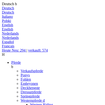
Deutsch
b
Deutsch
Deutsch
Italiano
Polski
English
English
Nederlands
Nederlands
Español
Français
Heute Neu: 294
|
verkauft: 574
H
Pferde
b
Verkaufspferde
Ponys
Fohlen
Embryonen
Deckhengste
Dressurpferde
Springpferde
Westernpferde
d
Western Riding