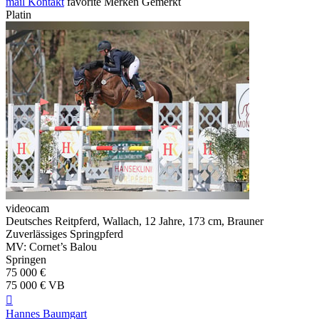
mail
Kontakt
favorite
Merken
Gemerkt
Platin
videocam
Deutsches Reitpferd, Wallach, 12 Jahre, 173 cm, Brauner
Zuverlässiges Springpferd
MV: Cornet’s Balou
Springen
75 000 €
75 000 € VB

Hannes Baumgart