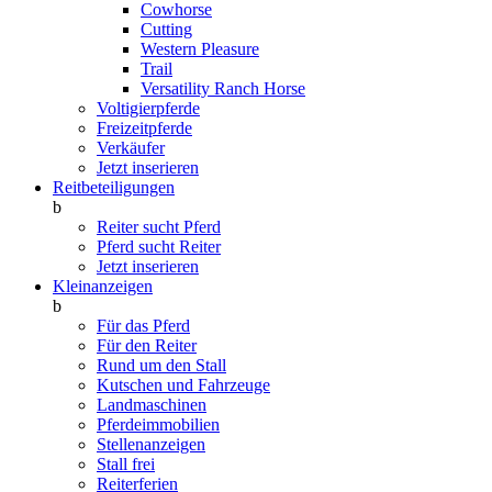
Cowhorse
Cutting
Western Pleasure
Trail
Versatility Ranch Horse
Voltigierpferde
Freizeitpferde
Verkäufer
Jetzt inserieren
Reitbeteiligungen
b
Reiter sucht Pferd
Pferd sucht Reiter
Jetzt inserieren
Kleinanzeigen
b
Für das Pferd
Für den Reiter
Rund um den Stall
Kutschen und Fahrzeuge
Landmaschinen
Pferdeimmobilien
Stellenanzeigen
Stall frei
Reiterferien