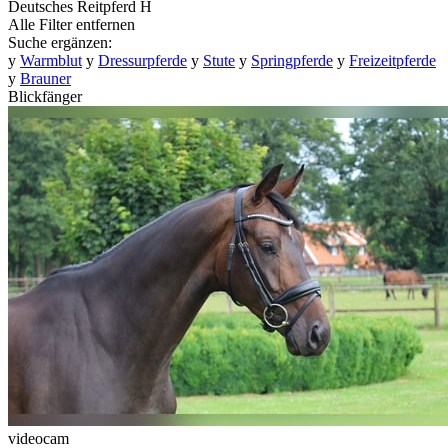
Deutsches Reitpferd
H
Alle Filter entfernen
Suche ergänzen:
y
Warmblut
y
Dressurpferde
y
Stute
y
Springpferde
y
Freizeitpferde
y
Brauner
Blickfänger
videocam