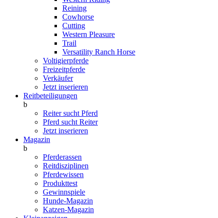
Reining
Cowhorse
Cutting
Western Pleasure
Trail
Versatility Ranch Horse
Voltigierpferde
Freizeitpferde
Verkäufer
Jetzt inserieren
Reitbeteiligungen
b
Reiter sucht Pferd
Pferd sucht Reiter
Jetzt inserieren
Magazin
b
Pferderassen
Reitdisziplinen
Pferdewissen
Produkttest
Gewinnspiele
Hunde-Magazin
Katzen-Magazin