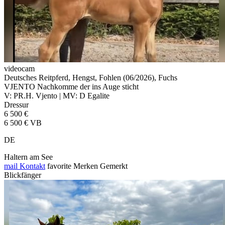
videocam
Deutsches Reitpferd, Hengst, Fohlen (06/2026), Fuchs
VJENTO Nachkomme der ins Auge sticht
V: PR.H. Vjento | MV: D Egalite
Dressur
6 500 €
6 500 € VB
DE
Haltern am See
mail
Kontakt
favorite
Merken
Gemerkt
Blickfänger