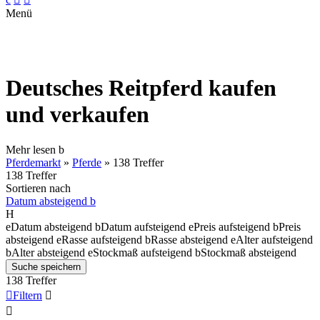
Menü
Deutsches Reitpferd kaufen
und verkaufen
Mehr lesen
b
Pferdemarkt
»
Pferde
»
138 Treffer
138 Treffer
Sortieren nach
Datum absteigend
b
H
e
Datum absteigend
b
Datum aufsteigend
e
Preis aufsteigend
b
Preis
absteigend
e
Rasse aufsteigend
b
Rasse absteigend
e
Alter aufsteigend
b
Alter absteigend
e
Stockmaß aufsteigend
b
Stockmaß absteigend
Suche speichern
138 Treffer

Filtern

