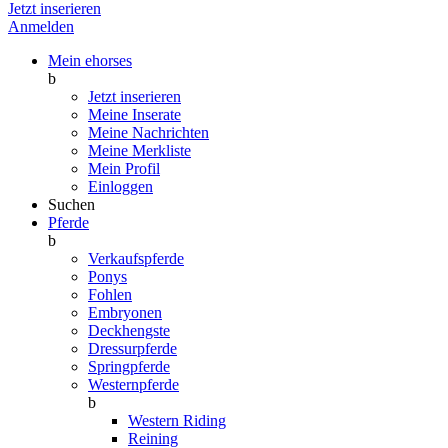
Jetzt inserieren
Anmelden
Mein ehorses
b
Jetzt inserieren
Meine Inserate
Meine Nachrichten
Meine Merkliste
Mein Profil
Einloggen
Suchen
Pferde
b
Verkaufspferde
Ponys
Fohlen
Embryonen
Deckhengste
Dressurpferde
Springpferde
Westernpferde
b
Western Riding
Reining