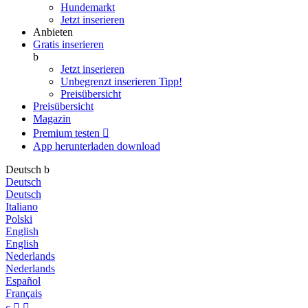
Hundemarkt
Jetzt inserieren
Anbieten
Gratis inserieren
b
Jetzt inserieren
Unbegrenzt inserieren
Tipp!
Preisübersicht
Preisübersicht
Magazin
Premium testen

App herunterladen
download
Deutsch
b
Deutsch
Deutsch
Italiano
Polski
English
English
Nederlands
Nederlands
Español
Français
c

