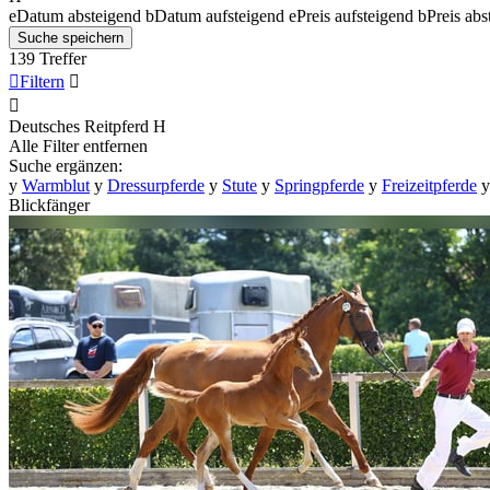
e
Datum absteigend
b
Datum aufsteigend
e
Preis aufsteigend
b
Preis abs
Suche speichern
139 Treffer

Filtern


Deutsches Reitpferd
H
Alle Filter entfernen
Suche ergänzen:
y
Warmblut
y
Dressurpferde
y
Stute
y
Springpferde
y
Freizeitpferde
y
Blickfänger