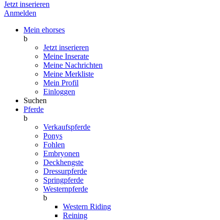
Jetzt inserieren
Anmelden
Mein ehorses
b
Jetzt inserieren
Meine Inserate
Meine Nachrichten
Meine Merkliste
Mein Profil
Einloggen
Suchen
Pferde
b
Verkaufspferde
Ponys
Fohlen
Embryonen
Deckhengste
Dressurpferde
Springpferde
Westernpferde
b
Western Riding
Reining