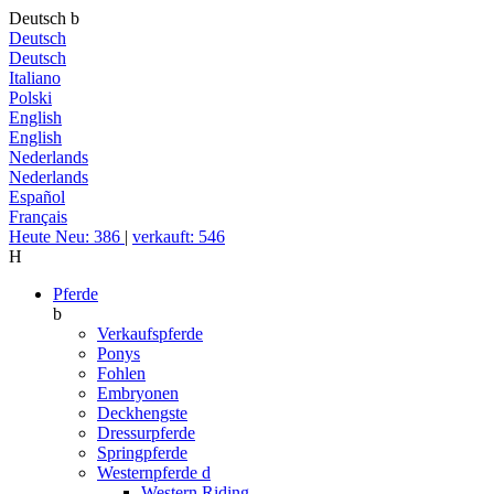
Deutsch
b
Deutsch
Deutsch
Italiano
Polski
English
English
Nederlands
Nederlands
Español
Français
Heute Neu: 386
|
verkauft: 546
H
Pferde
b
Verkaufspferde
Ponys
Fohlen
Embryonen
Deckhengste
Dressurpferde
Springpferde
Westernpferde
d
Western Riding