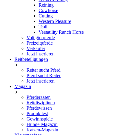
Reining
Cowhorse
Cutting
Western Pleasure
Trail
Versatility Ranch Horse
Voltigierpferde
Freizeitpferde
Verkäufer
Jetzt inserieren
Reitbeteiligungen
b
Reiter sucht Pferd
Pferd sucht Reiter
Jetzt inserieren
Magazin
b
Pferderassen
Reitdisziplinen
Pferdewissen
Produkttest
Gewinnspiele
Hunde-Magazin
Katzen-Magazin