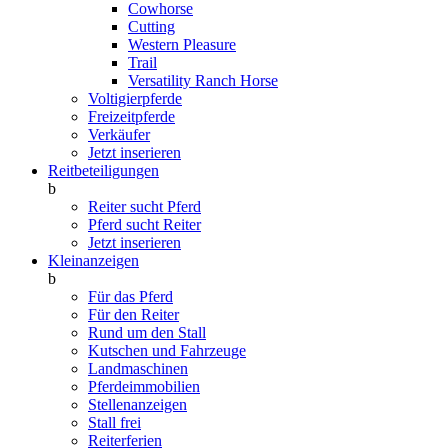
Cowhorse
Cutting
Western Pleasure
Trail
Versatility Ranch Horse
Voltigierpferde
Freizeitpferde
Verkäufer
Jetzt inserieren
Reitbeteiligungen
b
Reiter sucht Pferd
Pferd sucht Reiter
Jetzt inserieren
Kleinanzeigen
b
Für das Pferd
Für den Reiter
Rund um den Stall
Kutschen und Fahrzeuge
Landmaschinen
Pferdeimmobilien
Stellenanzeigen
Stall frei
Reiterferien