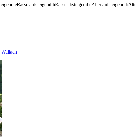
teigend
e
Rasse aufsteigend
b
Rasse absteigend
e
Alter aufsteigend
b
Alte
Wallach