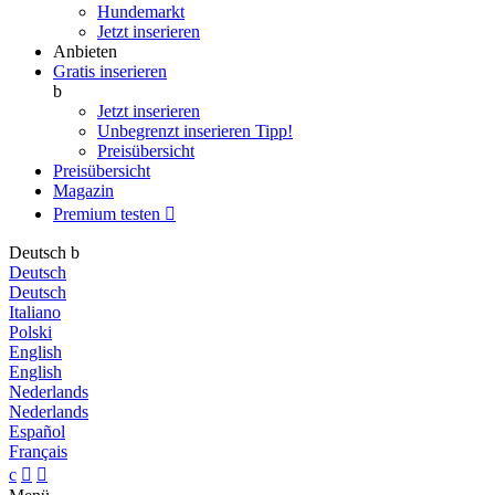
Hundemarkt
Jetzt inserieren
Anbieten
Gratis inserieren
b
Jetzt inserieren
Unbegrenzt inserieren
Tipp!
Preisübersicht
Preisübersicht
Magazin
Premium testen

Deutsch
b
Deutsch
Deutsch
Italiano
Polski
English
English
Nederlands
Nederlands
Español
Français
c

