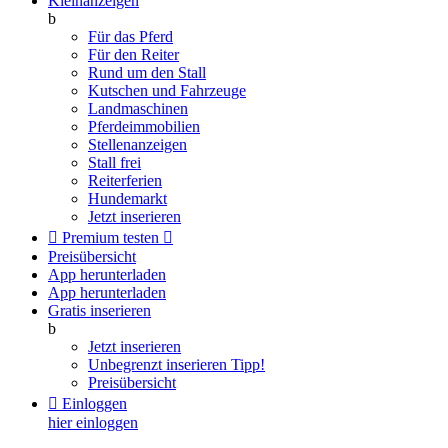
Kleinanzeigen
b
Für das Pferd
Für den Reiter
Rund um den Stall
Kutschen und Fahrzeuge
Landmaschinen
Pferdeimmobilien
Stellenanzeigen
Stall frei
Reiterferien
Hundemarkt
Jetzt inserieren

Premium testen

Preisübersicht
App herunterladen
App herunterladen
Gratis inserieren
b
Jetzt inserieren
Unbegrenzt inserieren
Tipp!
Preisübersicht

Einloggen
hier einloggen