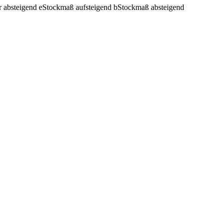
r absteigend
e
Stockmaß aufsteigend
b
Stockmaß absteigend