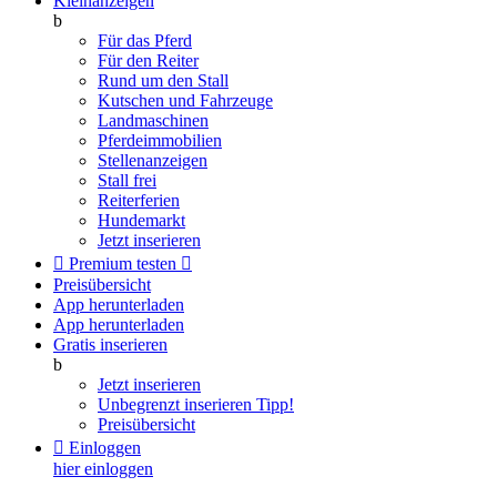
Kleinanzeigen
b
Für das Pferd
Für den Reiter
Rund um den Stall
Kutschen und Fahrzeuge
Landmaschinen
Pferdeimmobilien
Stellenanzeigen
Stall frei
Reiterferien
Hundemarkt
Jetzt inserieren

Premium testen

Preisübersicht
App herunterladen
App herunterladen
Gratis inserieren
b
Jetzt inserieren
Unbegrenzt inserieren
Tipp!
Preisübersicht

Einloggen
hier einloggen