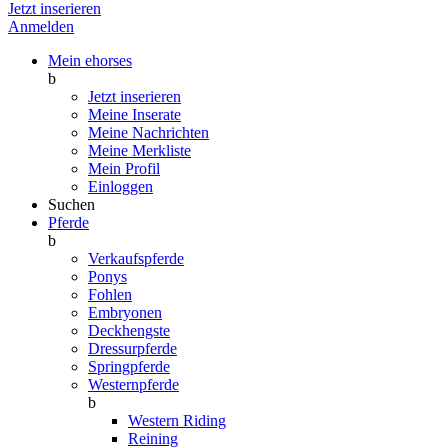
Jetzt inserieren
Anmelden
Mein ehorses
b
Jetzt inserieren
Meine Inserate
Meine Nachrichten
Meine Merkliste
Mein Profil
Einloggen
Suchen
Pferde
b
Verkaufspferde
Ponys
Fohlen
Embryonen
Deckhengste
Dressurpferde
Springpferde
Westernpferde
b
Western Riding
Reining