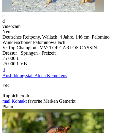
c
d
videocam
Neu
Deutsches Reitpony, Wallach, 4 Jahre, 146 cm, Palomino
Wunderschöner Palominowallach
V: Top Champion | MV: TOP CARLOS CASSINI
Dressur · Springen · Freizeit
25 000 €
25 000 € VB

Ausbildungsstall Alena Kempkens
DE
Ruppichteroth
mail
Kontakt
favorite
Merken
Gemerkt
Platin