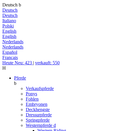
Deutsch
b
Deutsch
Deutsch
Italiano
Polski
English
English
Nederlands
Nederlands
Español
Français
Heute Neu: 423
|
verkauft: 550
H
Pferde
b
Verkaufspferde
Ponys
Fohlen
Embryonen
Deckhengste
Dressurpferde
Springpferde
Westernpferde
d
Western Riding