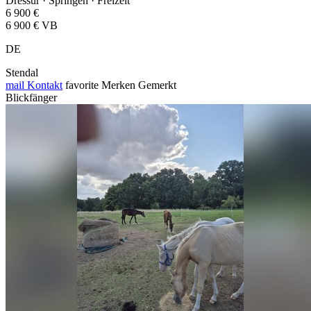
Dressur · Springen · Freizeit
6 900 €
6 900 € VB
DE
Stendal
mail
Kontakt
favorite
Merken
Gemerkt
Blickfänger