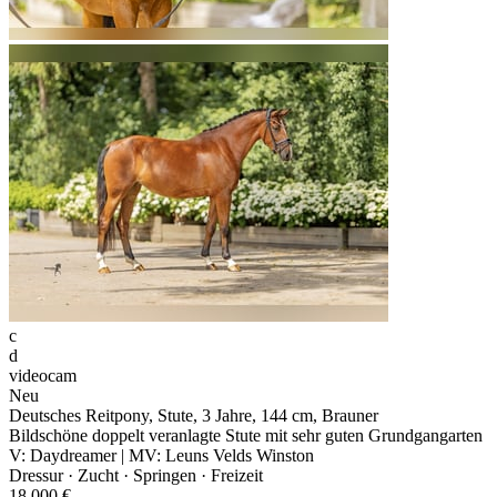
c
d
videocam
Neu
Deutsches Reitpony, Stute, 3 Jahre, 144 cm, Brauner
Bildschöne doppelt veranlagte Stute mit sehr guten Grundgangarten
V: Daydreamer | MV: Leuns Velds Winston
Dressur · Zucht · Springen · Freizeit
18 000 €