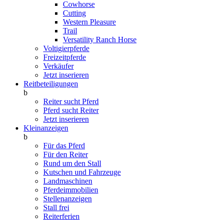
Cowhorse
Cutting
Western Pleasure
Trail
Versatility Ranch Horse
Voltigierpferde
Freizeitpferde
Verkäufer
Jetzt inserieren
Reitbeteiligungen
b
Reiter sucht Pferd
Pferd sucht Reiter
Jetzt inserieren
Kleinanzeigen
b
Für das Pferd
Für den Reiter
Rund um den Stall
Kutschen und Fahrzeuge
Landmaschinen
Pferdeimmobilien
Stellenanzeigen
Stall frei
Reiterferien