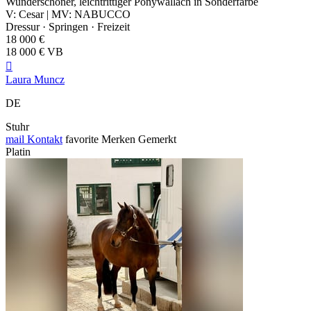
Wunderschöner, leichtrittiger Ponywallach in Sonderfarbe
V: Cesar | MV: NABUCCO
Dressur · Springen · Freizeit
18 000 €
18 000 € VB

Laura Muncz
DE
Stuhr
mail
Kontakt
favorite
Merken
Gemerkt
Platin