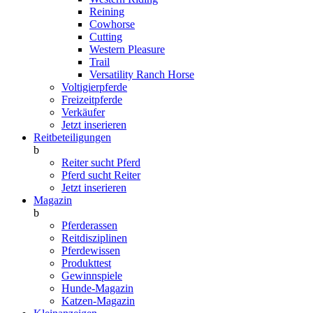
Reining
Cowhorse
Cutting
Western Pleasure
Trail
Versatility Ranch Horse
Voltigierpferde
Freizeitpferde
Verkäufer
Jetzt inserieren
Reitbeteiligungen
b
Reiter sucht Pferd
Pferd sucht Reiter
Jetzt inserieren
Magazin
b
Pferderassen
Reitdisziplinen
Pferdewissen
Produkttest
Gewinnspiele
Hunde-Magazin
Katzen-Magazin