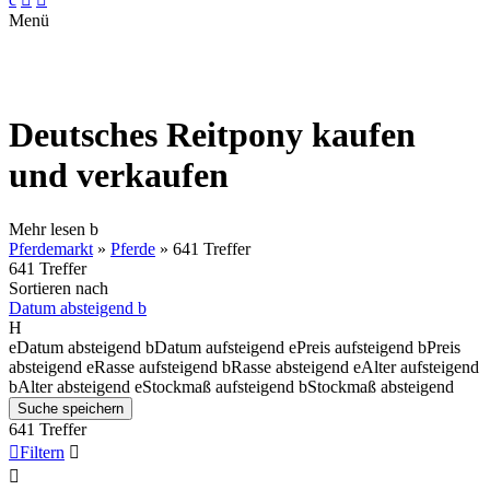
Menü
Deutsches Reitpony kaufen
und verkaufen
Mehr lesen
b
Pferdemarkt
»
Pferde
»
641 Treffer
641 Treffer
Sortieren nach
Datum absteigend
b
H
e
Datum absteigend
b
Datum aufsteigend
e
Preis aufsteigend
b
Preis
absteigend
e
Rasse aufsteigend
b
Rasse absteigend
e
Alter aufsteigend
b
Alter absteigend
e
Stockmaß aufsteigend
b
Stockmaß absteigend
Suche speichern
641 Treffer

Filtern

