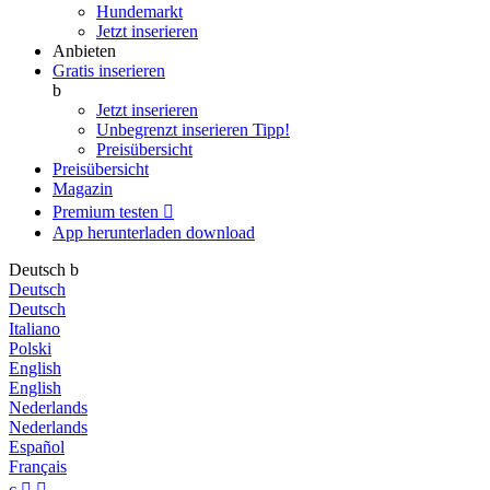
Hundemarkt
Jetzt inserieren
Anbieten
Gratis inserieren
b
Jetzt inserieren
Unbegrenzt inserieren
Tipp!
Preisübersicht
Preisübersicht
Magazin
Premium testen

App herunterladen
download
Deutsch
b
Deutsch
Deutsch
Italiano
Polski
English
English
Nederlands
Nederlands
Español
Français
c

