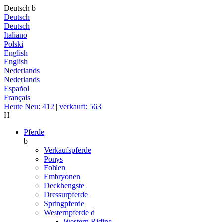
Deutsch
b
Deutsch
Deutsch
Italiano
Polski
English
English
Nederlands
Nederlands
Español
Français
Heute Neu: 412
|
verkauft: 563
H
Pferde
b
Verkaufspferde
Ponys
Fohlen
Embryonen
Deckhengste
Dressurpferde
Springpferde
Westernpferde
d
Western Riding