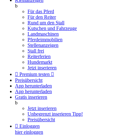
Kleinanzeigen
b
Für das Pferd
Für den Reiter
Rund um den Stall
Kutschen und Fahrzeuge
Landmaschinen
Pferdeimmobilien
Stellenanzeigen
Stall frei
Reiterferien
Hundemarkt
Jetzt inserieren

Premium testen

Preisübersicht
App herunterladen
App herunterladen
Gratis inserieren
b
Jetzt inserieren
Unbegrenzt inserieren
Tipp!
Preisübersicht

Einloggen
hier einloggen