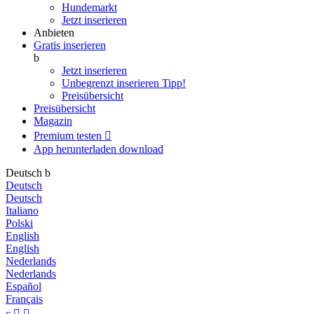
Hundemarkt
Jetzt inserieren
Anbieten
Gratis inserieren
b
Jetzt inserieren
Unbegrenzt inserieren
Tipp!
Preisübersicht
Preisübersicht
Magazin
Premium testen

App herunterladen
download
Deutsch
b
Deutsch
Deutsch
Italiano
Polski
English
English
Nederlands
Nederlands
Español
Français
c

