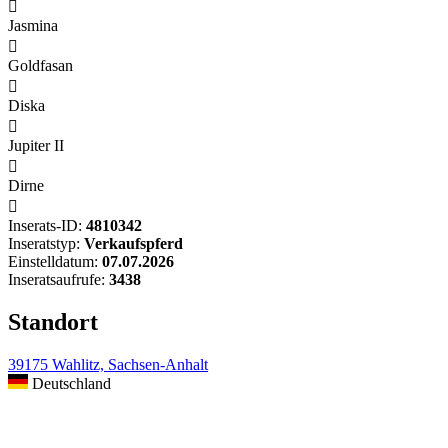

Jasmina

Goldfasan

Diska

Jupiter II

Dirne

Inserats-ID:
4810342
Inseratstyp:
Verkaufspferd
Einstelldatum:
07.07.2026
Inseratsaufrufe:
3438
Standort
39175 Wahlitz, Sachsen-Anhalt
Deutschland