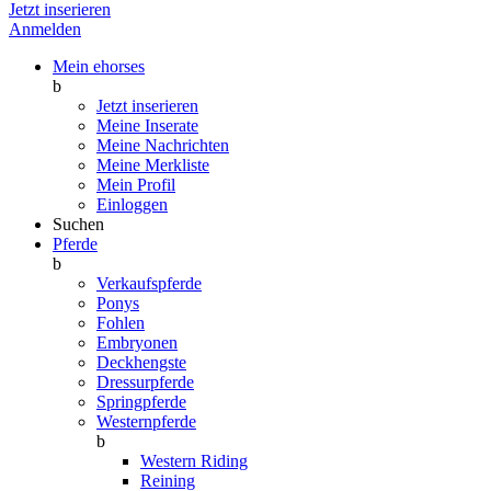
Jetzt inserieren
Anmelden
Mein ehorses
b
Jetzt inserieren
Meine Inserate
Meine Nachrichten
Meine Merkliste
Mein Profil
Einloggen
Suchen
Pferde
b
Verkaufspferde
Ponys
Fohlen
Embryonen
Deckhengste
Dressurpferde
Springpferde
Westernpferde
b
Western Riding
Reining