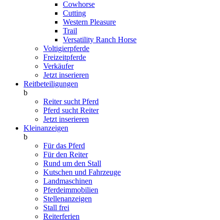
Cowhorse
Cutting
Western Pleasure
Trail
Versatility Ranch Horse
Voltigierpferde
Freizeitpferde
Verkäufer
Jetzt inserieren
Reitbeteiligungen
b
Reiter sucht Pferd
Pferd sucht Reiter
Jetzt inserieren
Kleinanzeigen
b
Für das Pferd
Für den Reiter
Rund um den Stall
Kutschen und Fahrzeuge
Landmaschinen
Pferdeimmobilien
Stellenanzeigen
Stall frei
Reiterferien