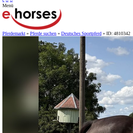
Menü
Pferdemarkt
»
Pferde suchen
»
Deutsches Sportpferd
» ID: 4810342