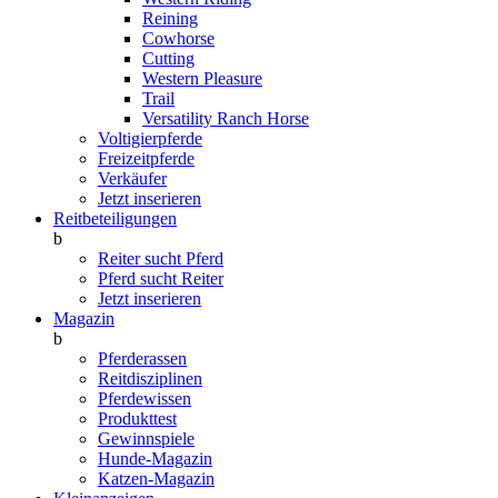
Reining
Cowhorse
Cutting
Western Pleasure
Trail
Versatility Ranch Horse
Voltigierpferde
Freizeitpferde
Verkäufer
Jetzt inserieren
Reitbeteiligungen
b
Reiter sucht Pferd
Pferd sucht Reiter
Jetzt inserieren
Magazin
b
Pferderassen
Reitdisziplinen
Pferdewissen
Produkttest
Gewinnspiele
Hunde-Magazin
Katzen-Magazin