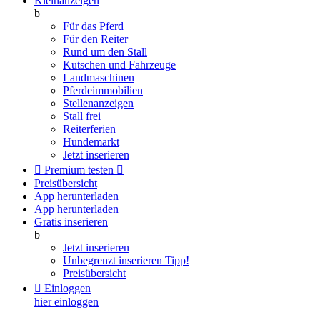
Kleinanzeigen
b
Für das Pferd
Für den Reiter
Rund um den Stall
Kutschen und Fahrzeuge
Landmaschinen
Pferdeimmobilien
Stellenanzeigen
Stall frei
Reiterferien
Hundemarkt
Jetzt inserieren

Premium testen

Preisübersicht
App herunterladen
App herunterladen
Gratis inserieren
b
Jetzt inserieren
Unbegrenzt inserieren
Tipp!
Preisübersicht

Einloggen
hier einloggen