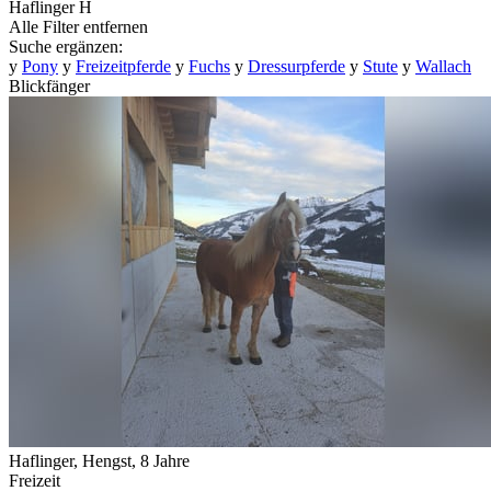
Haflinger
H
Alle Filter entfernen
Suche ergänzen:
y
Pony
y
Freizeitpferde
y
Fuchs
y
Dressurpferde
y
Stute
y
Wallach
Blickfänger
Haflinger, Hengst, 8 Jahre
Freizeit