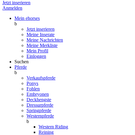
Jetzt inserieren
Anmelden
Mein ehorses
b
Jetzt inserieren
Meine Inserate
Meine Nachrichten
Meine Merkliste
Mein Profil
Einloggen
Suchen
Pferde
b
Verkaufspferde
Ponys
Fohlen
Embryonen
Deckhengste
Dressurpferde
Springpferde
Westernpferde
b
Western Riding
Reining