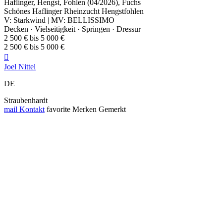
Haflinger, Hengst, Fohlen (04/2026), Fuchs
Schönes Haflinger Rheinzucht Hengstfohlen
V: Starkwind | MV: BELLISSIMO
Decken · Vielseitigkeit · Springen · Dressur
2 500 € bis 5 000 €
2 500 € bis 5 000 €

Joel Nittel
DE
Straubenhardt
mail
Kontakt
favorite
Merken
Gemerkt