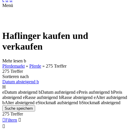
Menü
Haflinger kaufen und
verkaufen
Mehr lesen
b
Pferdemarkt
»
Pferde
»
275 Treffer
275 Treffer
Sortieren nach
Datum absteigend
b
H
e
Datum absteigend
b
Datum aufsteigend
e
Preis aufsteigend
b
Preis
absteigend
e
Rasse aufsteigend
b
Rasse absteigend
e
Alter aufsteigend
b
Alter absteigend
e
Stockmaß aufsteigend
b
Stockmaß absteigend
Suche speichern
275 Treffer

Filtern

