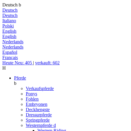
Deutsch
b
Deutsch
Deutsch
Italiano
Polski
English
English
Nederlands
Nederlands
Español
Français
Heute Neu: 405
|
verkauft: 602
H
Pferde
b
Verkaufspferde
Ponys
Fohlen
Embryonen
Deckhengste
Dressurpferde
Springpferde
Westernpferde
d
Western Riding