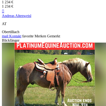
1 234 €
1 234 €

Andreas Altenweisl
AT
Obertilliach
mail
Kontakt
favorite
Merken
Gemerkt
Blickfänger