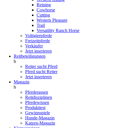
Reining
Cowhorse
Cutting
Western Pleasure
Trail
Versatility Ranch Horse
Voltigierpferde
Freizeitpferde
Verkäufer
Jetzt inserieren
Reitbeteiligungen
b
Reiter sucht Pferd
Pferd sucht Reiter
Jetzt inserieren
Magazin
b
Pferderassen
Reitdisziplinen
Pferdewissen
Produkttest
Gewinnspiele
Hunde-Magazin
Katzen-Magazin