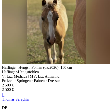
Haflinger, Hengst, Fohlen (03/2026), 150 cm
Haflinger-Hengstfohlen
V: Liz. Medicus | MV: Liz. Almwind
Freizeit · Springen · Fahren · Dressur
2 500 €
2 500 €

Thomas Seraphin
DE