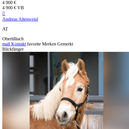
4 900 €
4 900 € VB

Andreas Altenweisl
AT
Obertilliach
mail
Kontakt
favorite
Merken
Gemerkt
Blickfänger