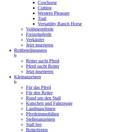
Cowhorse
Cutting
Western Pleasure
Trail
Versatility Ranch Horse
Voltigierpferde
Freizeitpferde
Verkäufer
Jetzt inserieren
Reitbeteiligungen
b
Reiter sucht Pferd
Pferd sucht Reiter
Jetzt inserieren
Kleinanzeigen
b
Für das Pferd
Für den Reiter
Rund um den Stall
Kutschen und Fahrzeuge
Landmaschinen
Pferdeimmobilien
Stellenanzeigen
Stall frei
Reiterferien