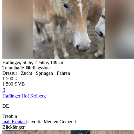
Haflinger, Stute, 2 Jahre, 149 cm
Traumhafte Jährlingsstute
Dressur · Zucht · Springen · Fahren
1 500 €
1 500 € VB

Haflinger Hof Kolberg
DE
Trebbin
mail
Kontakt
favorite
Merken
Gemerkt
Blickfänger