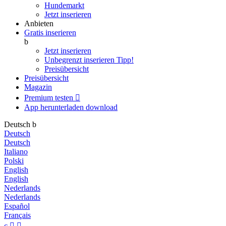
Hundemarkt
Jetzt inserieren
Anbieten
Gratis inserieren
b
Jetzt inserieren
Unbegrenzt inserieren
Tipp!
Preisübersicht
Preisübersicht
Magazin
Premium testen

App herunterladen
download
Deutsch
b
Deutsch
Deutsch
Italiano
Polski
English
English
Nederlands
Nederlands
Español
Français
c

