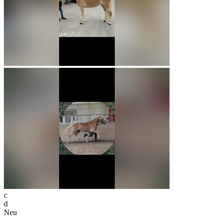
c
d
Neu