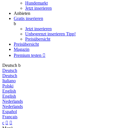
Hundemarkt
Jetzt inserieren
Anbieten
Gratis inserieren
b
Jetzt inserieren
Unbegrenzt inserieren
Tipp!
Preisübersicht
Preisübersicht
Magazin
Premium testen

Deutsch
b
Deutsch
Deutsch
Italiano
Polski
English
English
Nederlands
Nederlands
Español
Français
c

