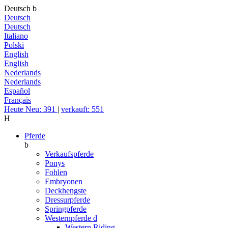
Deutsch
b
Deutsch
Deutsch
Italiano
Polski
English
English
Nederlands
Nederlands
Español
Français
Heute Neu: 391
|
verkauft: 551
H
Pferde
b
Verkaufspferde
Ponys
Fohlen
Embryonen
Deckhengste
Dressurpferde
Springpferde
Westernpferde
d
Western Riding