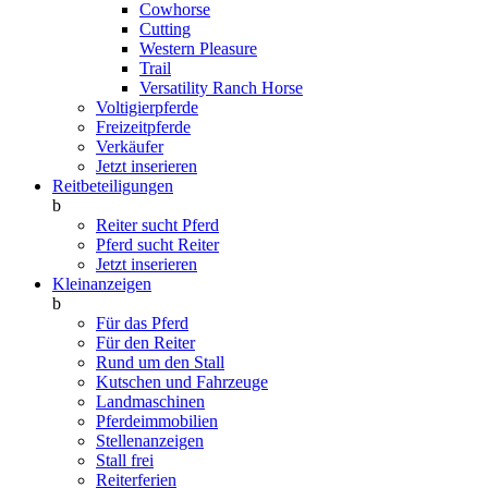
Cowhorse
Cutting
Western Pleasure
Trail
Versatility Ranch Horse
Voltigierpferde
Freizeitpferde
Verkäufer
Jetzt inserieren
Reitbeteiligungen
b
Reiter sucht Pferd
Pferd sucht Reiter
Jetzt inserieren
Kleinanzeigen
b
Für das Pferd
Für den Reiter
Rund um den Stall
Kutschen und Fahrzeuge
Landmaschinen
Pferdeimmobilien
Stellenanzeigen
Stall frei
Reiterferien