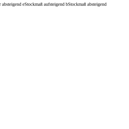
r absteigend
e
Stockmaß aufsteigend
b
Stockmaß absteigend