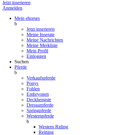
Jetzt inserieren
Anmelden
Mein ehorses
b
Jetzt inserieren
Meine Inserate
Meine Nachrichten
Meine Merkliste
Mein Profil
Einloggen
Suchen
Pferde
b
Verkaufspferde
Ponys
Fohlen
Embryonen
Deckhengste
Dressurpferde
Springpferde
Westernpferde
b
Western Riding
Reining