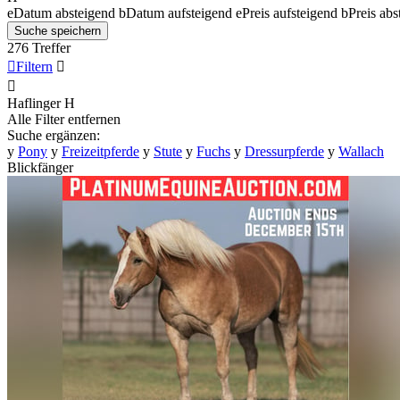
e
Datum absteigend
b
Datum aufsteigend
e
Preis aufsteigend
b
Preis abs
Suche speichern
276 Treffer

Filtern


Haflinger
H
Alle Filter entfernen
Suche ergänzen:
y
Pony
y
Freizeitpferde
y
Stute
y
Fuchs
y
Dressurpferde
y
Wallach
Blickfänger