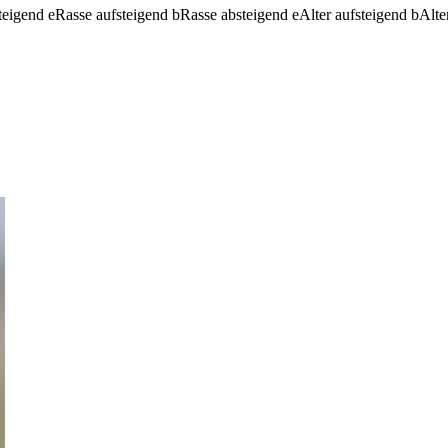
teigend
e
Rasse aufsteigend
b
Rasse absteigend
e
Alter aufsteigend
b
Alte