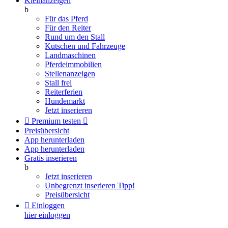
Kleinanzeigen
b
Für das Pferd
Für den Reiter
Rund um den Stall
Kutschen und Fahrzeuge
Landmaschinen
Pferdeimmobilien
Stellenanzeigen
Stall frei
Reiterferien
Hundemarkt
Jetzt inserieren

Premium testen

Preisübersicht
App herunterladen
App herunterladen
Gratis inserieren
b
Jetzt inserieren
Unbegrenzt inserieren
Tipp!
Preisübersicht

Einloggen
hier einloggen