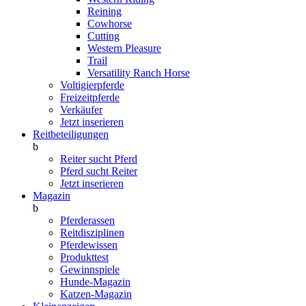
Reining
Cowhorse
Cutting
Western Pleasure
Trail
Versatility Ranch Horse
Voltigierpferde
Freizeitpferde
Verkäufer
Jetzt inserieren
Reitbeteiligungen
b
Reiter sucht Pferd
Pferd sucht Reiter
Jetzt inserieren
Magazin
b
Pferderassen
Reitdisziplinen
Pferdewissen
Produkttest
Gewinnspiele
Hunde-Magazin
Katzen-Magazin