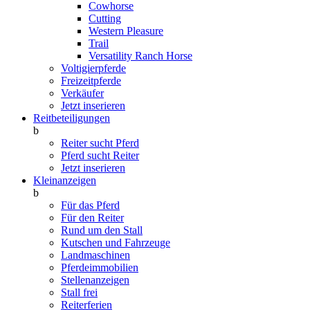
Cowhorse
Cutting
Western Pleasure
Trail
Versatility Ranch Horse
Voltigierpferde
Freizeitpferde
Verkäufer
Jetzt inserieren
Reitbeteiligungen
b
Reiter sucht Pferd
Pferd sucht Reiter
Jetzt inserieren
Kleinanzeigen
b
Für das Pferd
Für den Reiter
Rund um den Stall
Kutschen und Fahrzeuge
Landmaschinen
Pferdeimmobilien
Stellenanzeigen
Stall frei
Reiterferien