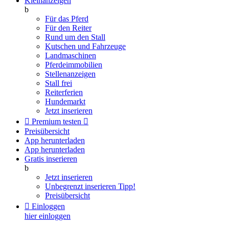
Kleinanzeigen
b
Für das Pferd
Für den Reiter
Rund um den Stall
Kutschen und Fahrzeuge
Landmaschinen
Pferdeimmobilien
Stellenanzeigen
Stall frei
Reiterferien
Hundemarkt
Jetzt inserieren

Premium testen

Preisübersicht
App herunterladen
App herunterladen
Gratis inserieren
b
Jetzt inserieren
Unbegrenzt inserieren
Tipp!
Preisübersicht

Einloggen
hier einloggen