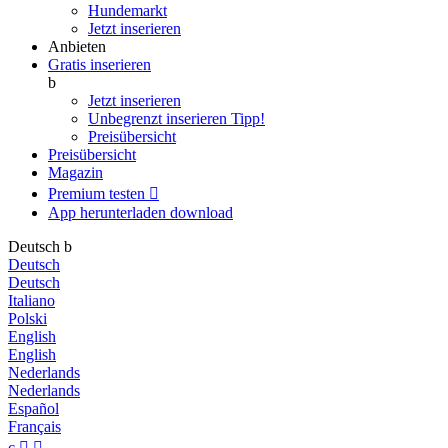
Hundemarkt
Jetzt inserieren
Anbieten
Gratis inserieren
b
Jetzt inserieren
Unbegrenzt inserieren
Tipp!
Preisübersicht
Preisübersicht
Magazin
Premium testen

App herunterladen
download
Deutsch
b
Deutsch
Deutsch
Italiano
Polski
English
English
Nederlands
Nederlands
Español
Français
c

