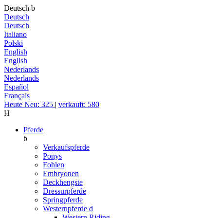
Deutsch
b
Deutsch
Deutsch
Italiano
Polski
English
English
Nederlands
Nederlands
Español
Français
Heute Neu: 325
|
verkauft: 580
H
Pferde
b
Verkaufspferde
Ponys
Fohlen
Embryonen
Deckhengste
Dressurpferde
Springpferde
Westernpferde
d
Western Riding