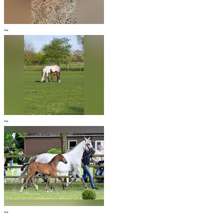
~
~
~