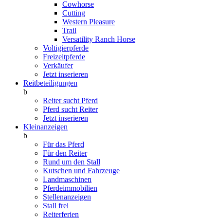
Cowhorse
Cutting
Western Pleasure
Trail
Versatility Ranch Horse
Voltigierpferde
Freizeitpferde
Verkäufer
Jetzt inserieren
Reitbeteiligungen
b
Reiter sucht Pferd
Pferd sucht Reiter
Jetzt inserieren
Kleinanzeigen
b
Für das Pferd
Für den Reiter
Rund um den Stall
Kutschen und Fahrzeuge
Landmaschinen
Pferdeimmobilien
Stellenanzeigen
Stall frei
Reiterferien