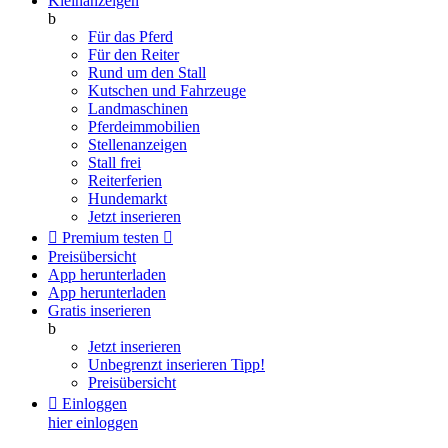
Kleinanzeigen
b
Für das Pferd
Für den Reiter
Rund um den Stall
Kutschen und Fahrzeuge
Landmaschinen
Pferdeimmobilien
Stellenanzeigen
Stall frei
Reiterferien
Hundemarkt
Jetzt inserieren

Premium testen

Preisübersicht
App herunterladen
App herunterladen
Gratis inserieren
b
Jetzt inserieren
Unbegrenzt inserieren
Tipp!
Preisübersicht

Einloggen
hier einloggen