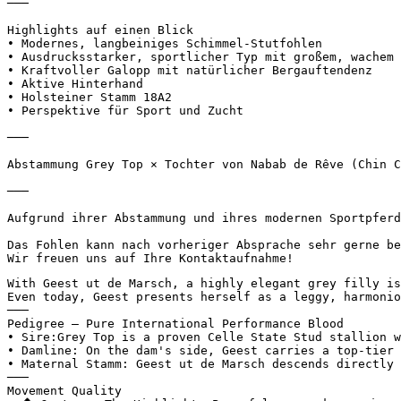
───

Highlights auf einen Blick

• Modernes, langbeiniges Schimmel-Stutfohlen

• Ausdrucksstarker, sportlicher Typ mit großem, wachem A
• Kraftvoller Galopp mit natürlicher Bergauftendenz

• Aktive Hinterhand

• Holsteiner Stamm 18A2

• Perspektive für Sport und Zucht

───

Abstammung Grey Top × Tochter von Nabab de Rêve (Chin Ch
───

Aufgrund ihrer Abstammung und ihres modernen Sportpferd
Das Fohlen kann nach vorheriger Absprache sehr gerne bes
Wir freuen uns auf Ihre Kontaktaufnahme!
With Geest ut de Marsch, a highly elegant grey filly is
Even today, Geest presents herself as a leggy, harmonio
───

Pedigree – Pure International Performance Blood

• Sire:Grey Top is a proven Celle State Stud stallion w
• Damline: On the dam's side, Geest carries a top-tier 
• Maternal Stamm: Geest ut de Marsch descends directly 
───

Movement Quality
