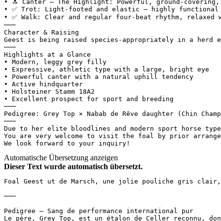
• 🔝 Canter – The Highlight: Powerful, ground-covering, 
• ✅ Trot: Light-footed and elastic – highly functional a
• ✅ Walk: Clear and regular four-beat rhythm, relaxed w
───

Character & Raising

Geest is being raised species-appropriately in a herd e
───

Highlights at a Glance

• Modern, leggy grey filly

• Expressive, athletic type with a large, bright eye

• Powerful canter with a natural uphill tendency

• Active hindquarter

• Holsteiner Stamm 18A2

• Excellent prospect for sport and breeding

───

Pedigree: Grey Top × Nabab de Rêve daughter (Chin Champ 
───

Due to her elite bloodlines and modern sport horse type
You are very welcome to visit the foal by prior arrangem
We look forward to your inquiry!
Automatische Übersetzung anzeigen
Dieser Text wurde automatisch übersetzt.
Foal Geest ut de Marsch, une jolie pouliche gris clair,
───

Pedigree – Sang de performance international pur  

Le père, Grey Top, est un étalon de Celler reconnu, don