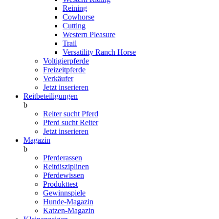
Reining
Cowhorse
Cutting
Western Pleasure
Trail
Versatility Ranch Horse
Voltigierpferde
Freizeitpferde
Verkäufer
Jetzt inserieren
Reitbeteiligungen
b
Reiter sucht Pferd
Pferd sucht Reiter
Jetzt inserieren
Magazin
b
Pferderassen
Reitdisziplinen
Pferdewissen
Produkttest
Gewinnspiele
Hunde-Magazin
Katzen-Magazin