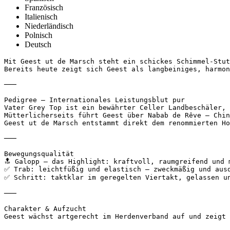
Französisch
Italienisch
Niederländisch
Polnisch
Deutsch
Mit Geest ut de Marsch steht ein schickes Schimmel-Stut
Bereits heute zeigt sich Geest als langbeiniges, harmon
───

Pedigree – Internationales Leistungsblut pur

Vater Grey Top ist ein bewährter Celler Landbeschäler, 
Mütterlicherseits führt Geest über Nabab de Rêve – Chin
Geest ut de Marsch entstammt direkt dem renommierten Ho
───

Bewegungsqualität

🔝 Galopp – das Highlight: kraftvoll, raumgreifend und m
✅ Trab: leichtfüßig und elastisch – zweckmäßig und ausdr
✅ Schritt: taktklar im geregelten Viertakt, gelassen und
───

Charakter & Aufzucht

Geest wächst artgerecht im Herdenverband auf und zeigt 