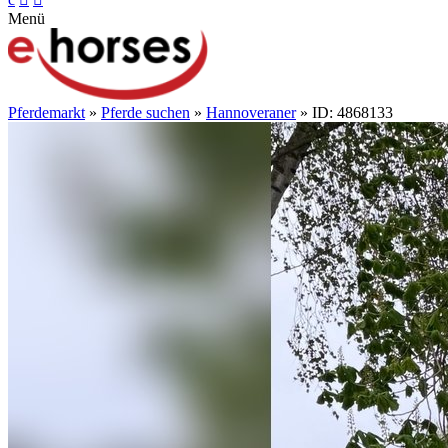
Menü
Pferdemarkt
»
Pferde suchen
»
Hannoveraner
» ID: 4868133