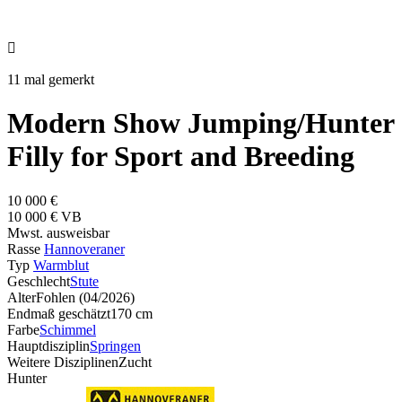

11 mal gemerkt
Modern Show Jumping/Hunter
Filly for Sport and Breeding
10 000 €
10 000 € VB
Mwst. ausweisbar
Rasse
Hannoveraner
Typ
Warmblut
Geschlecht
Stute
Alter
Fohlen (04/2026)
Endmaß geschätzt
170 cm
Farbe
Schimmel
Hauptdisziplin
Springen
Weitere Disziplinen
Zucht
Hunter