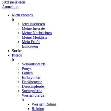
Jetzt inserieren
Anmelden
Mein ehorses
b
Jetzt inserieren
Meine Inserate
Meine Nachrichten
Meine Merkliste
Mein Profil
Einloggen
Suchen
Pferde
b
Verkaufspferde
Ponys
Fohlen
Embryonen
Deckhengste
Dressurpferde
Springpferde
Westernpferde
b
Western Riding
Reining