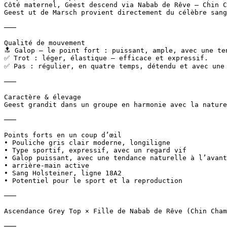
Côté maternel, Geest descend via Nabab de Rêve – Chin C
Geest ut de Marsch provient directement du célèbre sang
───

Qualité de mouvement  

🔝 Galop – le point fort : puissant, ample, avec une ten
✅ Trot : léger, élastique – efficace et expressif.  

✅ Pas : régulier, en quatre temps, détendu et avec une bo
───

Caractère & élevage  

Geest grandit dans un groupe en harmonie avec la nature
───

Points forts en un coup d’œil  

• Pouliche gris clair moderne, longiligne  

• Type sportif, expressif, avec un regard vif  

• Galop puissant, avec une tendance naturelle à l’avant-
• arrière-main active  

• Sang Holsteiner, ligne 18A2  

• Potentiel pour le sport et la reproduction

───

Ascendance Grey Top × Fille de Nabab de Rêve (Chin Champ
───
