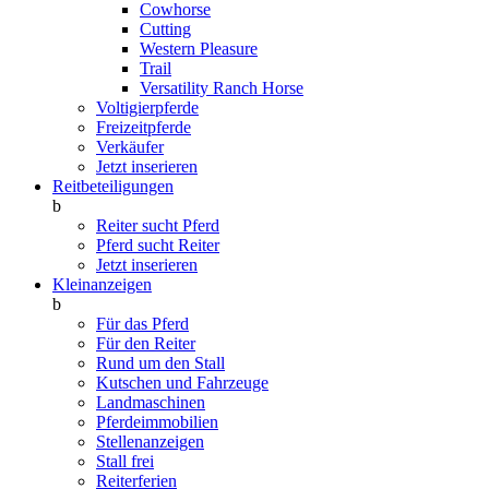
Cowhorse
Cutting
Western Pleasure
Trail
Versatility Ranch Horse
Voltigierpferde
Freizeitpferde
Verkäufer
Jetzt inserieren
Reitbeteiligungen
b
Reiter sucht Pferd
Pferd sucht Reiter
Jetzt inserieren
Kleinanzeigen
b
Für das Pferd
Für den Reiter
Rund um den Stall
Kutschen und Fahrzeuge
Landmaschinen
Pferdeimmobilien
Stellenanzeigen
Stall frei
Reiterferien