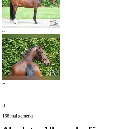
~
~

168 mal gemerkt