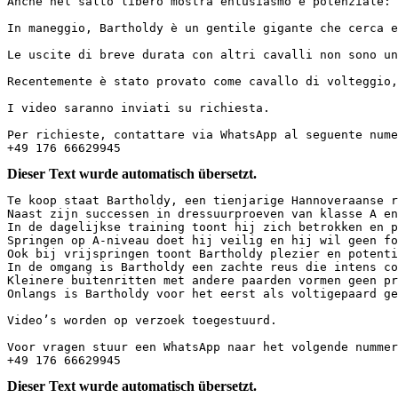
Anche nel salto libero mostra entusiasmo e potenziale: s
In maneggio, Bartholdy è un gentile gigante che cerca e 
Le uscite di breve durata con altri cavalli non sono un p
Recentemente è stato provato come cavallo di volteggio,
I video saranno inviati su richiesta.  

Per richieste, contattare via WhatsApp al seguente numer
+49 176 66629945
Dieser Text wurde automatisch übersetzt.
Te koop staat Bartholdy, een tienjarige Hannoveraanse r
Naast zijn successen in dressuurproeven van klasse A en
In de dagelijkse training toont hij zich betrokken en p
Springen op A-niveau doet hij veilig en hij wil geen fo
Ook bij vrijspringen toont Bartholdy plezier en potenti
In de omgang is Bartholdy een zachte reus die intens co
Kleinere buitenritten met andere paarden vormen geen pr
Onlangs is Bartholdy voor het eerst als voltigepaard ge
Video’s worden op verzoek toegestuurd.  

Voor vragen stuur een WhatsApp naar het volgende nummer
+49 176 66629945
Dieser Text wurde automatisch übersetzt.