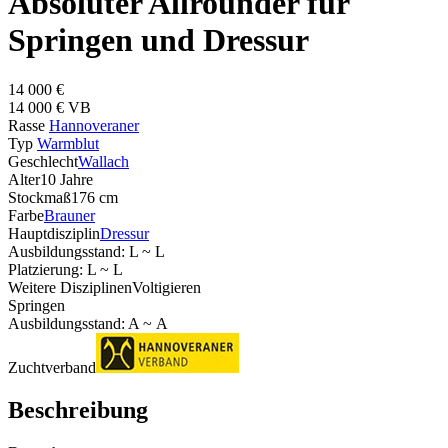
Absoluter Allrounder für
Springen und Dressur
14 000 €
14 000 € VB
Rasse
Hannoveraner
Typ
Warmblut
Geschlecht
Wallach
Alter
10 Jahre
Stockmaß
176 cm
Farbe
Brauner
Hauptdisziplin
Dressur
Ausbildungsstand: L ~ L
Platzierung: L ~ L
Weitere Disziplinen
Voltigieren
Springen
Ausbildungsstand: A ~ A
Zuchtverband
Beschreibung