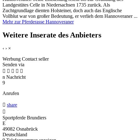
Landgestütes Celle in Niedersachsen 1735 zurück. Als
Zuchtgrundlage dienten Holsteiner, doch auch das Englische
Vollblut war von großer Bedeutung, er verlieh dem Hannoveraner ...
Mehr zur Pferderasse Hannoveraner
Weitere Inserate des Anbieters
‹
›
×
Werbung
Contact seller
Senden via





n
Nachricht
9
Anrufen

share

Sportpferde Brundiers
E
49082 Osnabrück
Deutschland