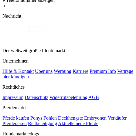
9
Telefonnummer anzeigen
n
Nachricht
Der weltweit größte Pferdemarkt
Unternehmen
Hilfe & Kontakt
Über uns
Werbung
Karriere
Premium Info
Verträge
hier kündigen
Rechtliches
Impressum
Datenschutz
Widerrufsbelehrung
AGB
Pferdemarkt
Pferde kaufen
Ponys
Fohlen
Deckhengste
Embryonen
Verkäufer
Pferderassen
Reitbeteiligung
Aktuelle neue Pferde
Hundemarkt edogs