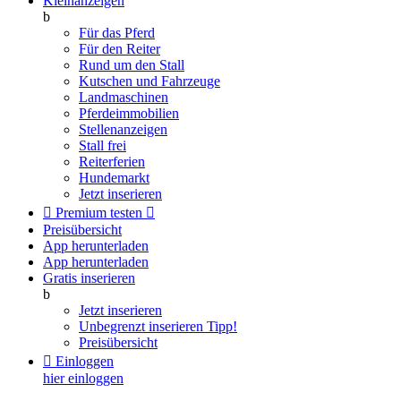
Kleinanzeigen
b
Für das Pferd
Für den Reiter
Rund um den Stall
Kutschen und Fahrzeuge
Landmaschinen
Pferdeimmobilien
Stellenanzeigen
Stall frei
Reiterferien
Hundemarkt
Jetzt inserieren

Premium testen

Preisübersicht
App herunterladen
App herunterladen
Gratis inserieren
b
Jetzt inserieren
Unbegrenzt inserieren
Tipp!
Preisübersicht

Einloggen
hier einloggen