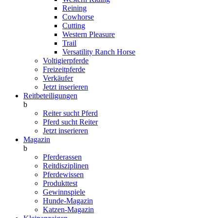
Reining
Cowhorse
Cutting
Western Pleasure
Trail
Versatility Ranch Horse
Voltigierpferde
Freizeitpferde
Verkäufer
Jetzt inserieren
Reitbeteiligungen
b
Reiter sucht Pferd
Pferd sucht Reiter
Jetzt inserieren
Magazin
b
Pferderassen
Reitdisziplinen
Pferdewissen
Produkttest
Gewinnspiele
Hunde-Magazin
Katzen-Magazin