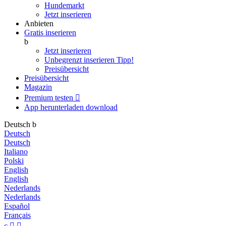
Hundemarkt
Jetzt inserieren
Anbieten
Gratis inserieren
b
Jetzt inserieren
Unbegrenzt inserieren
Tipp!
Preisübersicht
Preisübersicht
Magazin
Premium testen

App herunterladen
download
Deutsch
b
Deutsch
Deutsch
Italiano
Polski
English
English
Nederlands
Nederlands
Español
Français
c

