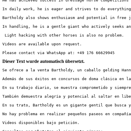
He has achieved success in dressage horse competitions a
In daily work, he is eager and strives to do everything 
Bartholdy also shows enthusiasm and potential in free ju
In handling, he is a gentle giant who actively seeks and
 Light hacking with other horses is also no problem. 

Videos are available upon request. 

Please contact via WhatsApp at: +49 176 66629945
Dieser Text wurde automatisch übersetzt.
Se ofrece a la venta Bartholdy, un caballo gelding Hanno
Además de sus éxitos en concursos de doma clásica en la 
En su trabajo diario, se muestra comprometido y siempre 
También demuestra alegría y potencial al saltar en liber
En su trato, Bartholdy es un gigante gentil que busca y 
No hay problema en realizar pequeños paseos en compañía d
Videos disponibles bajo petición.  
