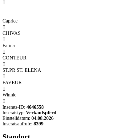

Caprice

CHIVAS

Farina

CONTEUR

ST.PR.ST. ELENA

FAVEUR

Winnie

Inserats-ID:
4646558
Inseratstyp:
Verkaufspferd
Einstelldatum:
04.08.2026
Inseratsaufrufe:
8399
Standort