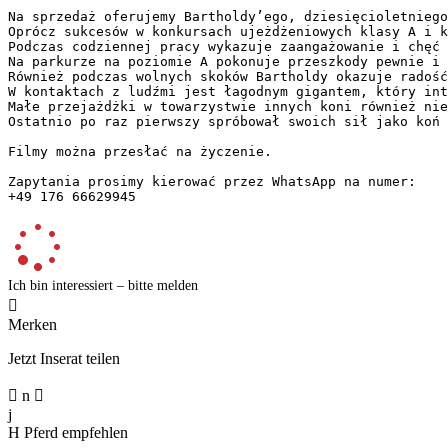
Na sprzedaż oferujemy Bartholdy’ego, dziesięcioletniego
Oprócz sukcesów w konkursach ujeżdżeniowych klasy A i k
Podczas codziennej pracy wykazuje zaangażowanie i chęć 
Na parkurze na poziomie A pokonuje przeszkody pewnie i 
Również podczas wolnych skoków Bartholdy okazuje radość
W kontaktach z ludźmi jest łagodnym gigantem, który int
Małe przejażdżki w towarzystwie innych koni również nie
Ostatnio po raz pierwszy spróbował swoich sił jako koń 
Filmy można przesłać na życzenie.  

Zapytania prosimy kierować przez WhatsApp na numer:  

+49 176 66629945
Ich bin interessiert – bitte melden

Merken
Jetzt Inserat teilen

n

j
H
Pferd empfehlen