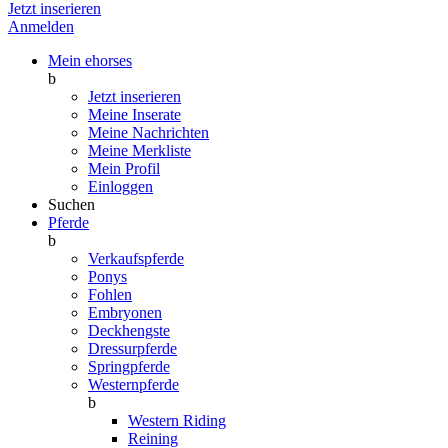
Jetzt inserieren
Anmelden
Mein ehorses
b
Jetzt inserieren
Meine Inserate
Meine Nachrichten
Meine Merkliste
Mein Profil
Einloggen
Suchen
Pferde
b
Verkaufspferde
Ponys
Fohlen
Embryonen
Deckhengste
Dressurpferde
Springpferde
Westernpferde
b
Western Riding
Reining