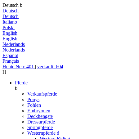
Deutsch
b
Deutsch
Deutsch
Italiano
Polski
English
English
Nederlands
Nederlands
Español
Français
Heute Neu: 401
|
verkauft: 604
H
Pferde
b
Verkaufspferde
Ponys
Fohlen
Embryonen
Deckhengste
Dressurpferde
Springpferde
Westernpferde
d
Western Riding