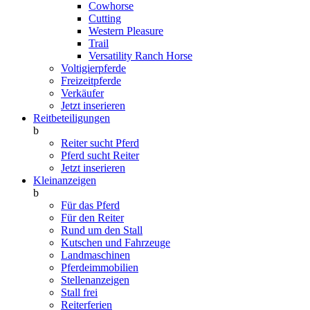
Cowhorse
Cutting
Western Pleasure
Trail
Versatility Ranch Horse
Voltigierpferde
Freizeitpferde
Verkäufer
Jetzt inserieren
Reitbeteiligungen
b
Reiter sucht Pferd
Pferd sucht Reiter
Jetzt inserieren
Kleinanzeigen
b
Für das Pferd
Für den Reiter
Rund um den Stall
Kutschen und Fahrzeuge
Landmaschinen
Pferdeimmobilien
Stellenanzeigen
Stall frei
Reiterferien