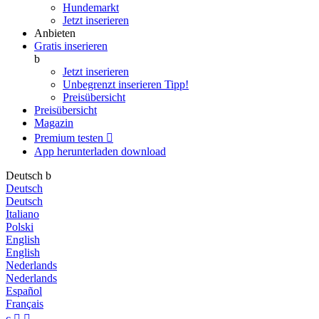
Hundemarkt
Jetzt inserieren
Anbieten
Gratis inserieren
b
Jetzt inserieren
Unbegrenzt inserieren
Tipp!
Preisübersicht
Preisübersicht
Magazin
Premium testen

App herunterladen
download
Deutsch
b
Deutsch
Deutsch
Italiano
Polski
English
English
Nederlands
Nederlands
Español
Français
c

