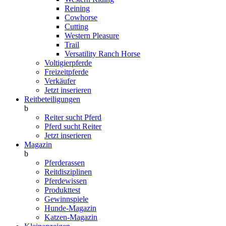
Reining
Cowhorse
Cutting
Western Pleasure
Trail
Versatility Ranch Horse
Voltigierpferde
Freizeitpferde
Verkäufer
Jetzt inserieren
Reitbeteiligungen
b
Reiter sucht Pferd
Pferd sucht Reiter
Jetzt inserieren
Magazin
b
Pferderassen
Reitdisziplinen
Pferdewissen
Produkttest
Gewinnspiele
Hunde-Magazin
Katzen-Magazin