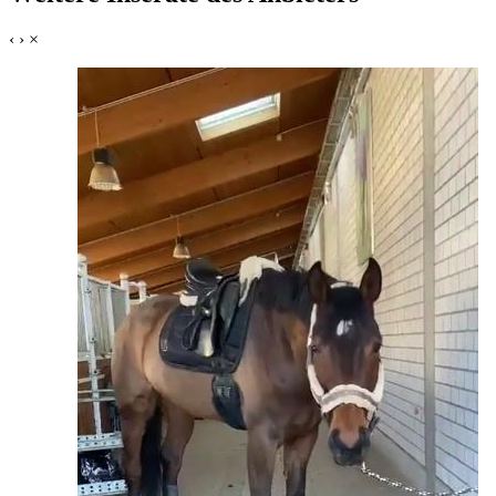
‹
›
×