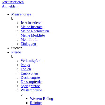
Jetzt inserieren
Anmelden
Mein ehorses
b
Jetzt inserieren
Meine Inserate
Meine Nachrichten
Meine Merkliste
Mein Profil
Einloggen
Suchen
Pferde
b
Verkaufspferde
Ponys
Fohlen
Embryonen
Deckhengste
Dressurpferde
Springpferde
Westernpferde
b
Western Riding
Reining