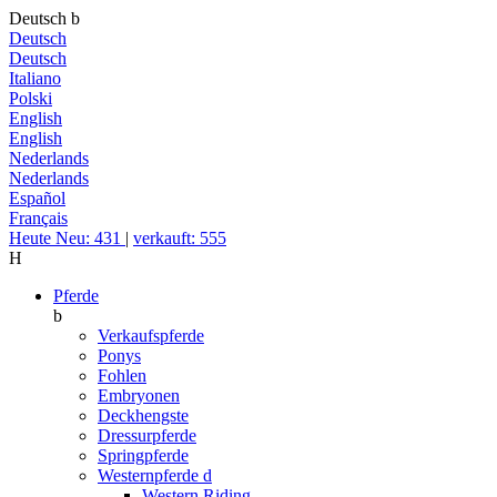
Deutsch
b
Deutsch
Deutsch
Italiano
Polski
English
English
Nederlands
Nederlands
Español
Français
Heute Neu: 431
|
verkauft: 555
H
Pferde
b
Verkaufspferde
Ponys
Fohlen
Embryonen
Deckhengste
Dressurpferde
Springpferde
Westernpferde
d
Western Riding