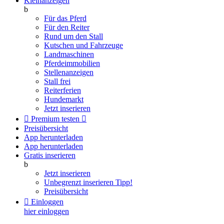
Kleinanzeigen
b
Für das Pferd
Für den Reiter
Rund um den Stall
Kutschen und Fahrzeuge
Landmaschinen
Pferdeimmobilien
Stellenanzeigen
Stall frei
Reiterferien
Hundemarkt
Jetzt inserieren

Premium testen

Preisübersicht
App herunterladen
App herunterladen
Gratis inserieren
b
Jetzt inserieren
Unbegrenzt inserieren
Tipp!
Preisübersicht

Einloggen
hier einloggen