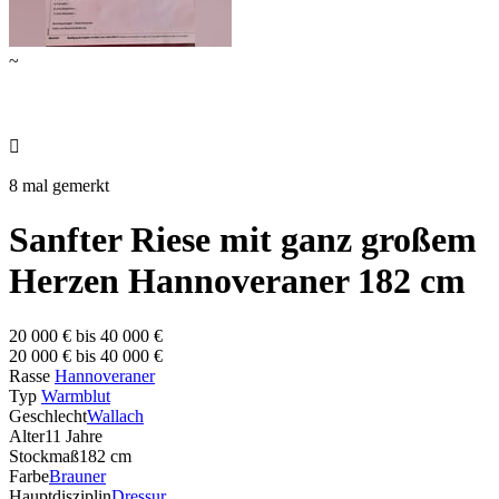
~

8 mal gemerkt
Sanfter Riese mit ganz großem
Herzen Hannoveraner 182 cm
20 000 € bis 40 000 €
20 000 € bis 40 000 €
Rasse
Hannoveraner
Typ
Warmblut
Geschlecht
Wallach
Alter
11 Jahre
Stockmaß
182 cm
Farbe
Brauner
Hauptdisziplin
Dressur