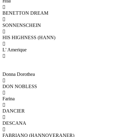
Hila

BENETTON DREAM

SONNENSCHEIN

HIS HIGHNESS (HANN)

L' Amerique

Donna Dorothea

DON NOBLESS

Farina

DANCIER

DESCANA

FABRIANO (HANNOVERANER)