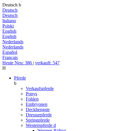
Deutsch
b
Deutsch
Deutsch
Italiano
Polski
English
English
Nederlands
Nederlands
Español
Français
Heute Neu: 386
|
verkauft: 547
H
Pferde
b
Verkaufspferde
Ponys
Fohlen
Embryonen
Deckhengste
Dressurpferde
Springpferde
Westernpferde
d
Western Riding