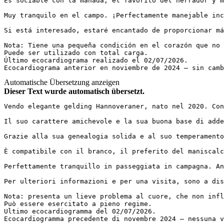
Es sociable con la manada, el favorito del herrador y m
Muy tranquilo en el campo. ¡Perfectamente manejable inc
Si está interesado, estaré encantado de proporcionar má
Nota: Tiene una pequeña condición en el corazón que no 
Puede ser utilizado con total carga.  

Último ecocardiograma realizado el 02/07/2026.  

Ecocardiograma anterior en noviembre de 2024 – sin camb
Automatische Übersetzung anzeigen
Dieser Text wurde automatisch übersetzt.
Vendo elegante gelding Hannoveraner, nato nel 2020. Con
Il suo carattere amichevole e la sua buona base di adde
Grazie alla sua genealogia solida e al suo temperamento
È compatibile con il branco, il preferito del maniscalc
Perfettamente tranquillo in passeggiata in campagna. An
Per ulteriori informazioni e per una visita, sono a dis
Nota: presenta un lieve problema al cuore, che non infl
Può essere esercitato a pieno regime.  

Ultimo ecocardiogramma del 02/07/2026.  

Ecocardiogramma precedente di novembre 2024 – nessuna v