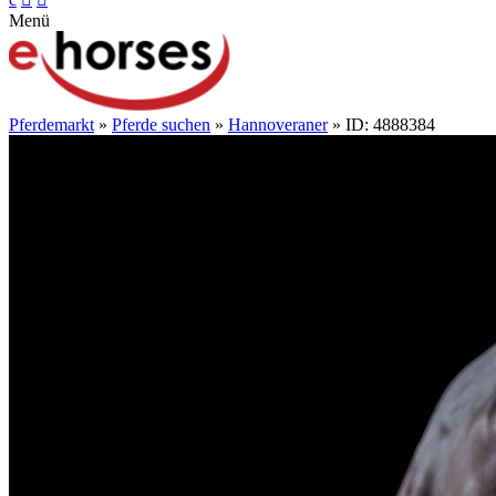
Menü
Pferdemarkt
»
Pferde suchen
»
Hannoveraner
» ID: 4888384