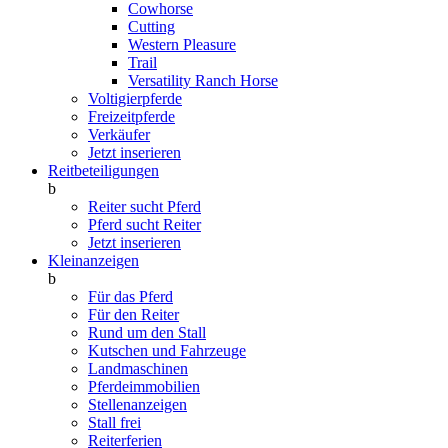
Cowhorse
Cutting
Western Pleasure
Trail
Versatility Ranch Horse
Voltigierpferde
Freizeitpferde
Verkäufer
Jetzt inserieren
Reitbeteiligungen
b
Reiter sucht Pferd
Pferd sucht Reiter
Jetzt inserieren
Kleinanzeigen
b
Für das Pferd
Für den Reiter
Rund um den Stall
Kutschen und Fahrzeuge
Landmaschinen
Pferdeimmobilien
Stellenanzeigen
Stall frei
Reiterferien