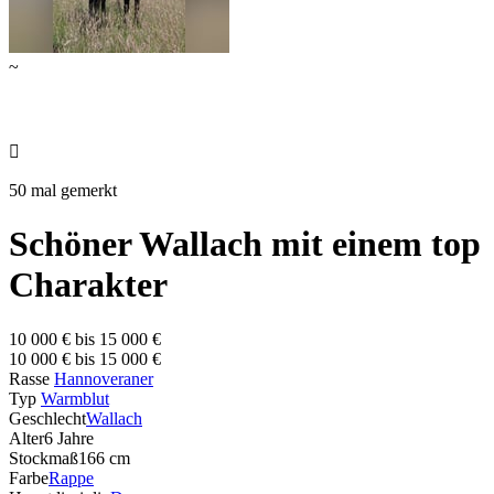
~

50 mal gemerkt
Schöner Wallach mit einem top
Charakter
10 000 € bis 15 000 €
10 000 € bis 15 000 €
Rasse
Hannoveraner
Typ
Warmblut
Geschlecht
Wallach
Alter
6 Jahre
Stockmaß
166 cm
Farbe
Rappe