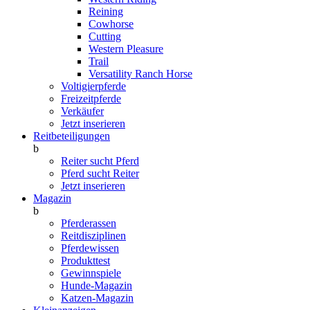
Reining
Cowhorse
Cutting
Western Pleasure
Trail
Versatility Ranch Horse
Voltigierpferde
Freizeitpferde
Verkäufer
Jetzt inserieren
Reitbeteiligungen
b
Reiter sucht Pferd
Pferd sucht Reiter
Jetzt inserieren
Magazin
b
Pferderassen
Reitdisziplinen
Pferdewissen
Produkttest
Gewinnspiele
Hunde-Magazin
Katzen-Magazin