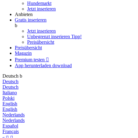
Hundemarkt
Jetzt inserieren
Anbieten
Gratis inserieren
b
Jetzt inserieren
Unbegrenzt inserieren
Tipp!
Preisübersicht
Preisübersicht
Magazin
Premium testen

App herunterladen
download
Deutsch
b
Deutsch
Deutsch
Italiano
Polski
English
English
Nederlands
Nederlands
Español
Français
c

