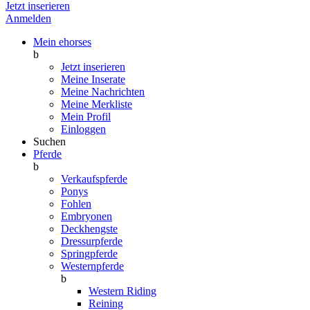
Jetzt inserieren
Anmelden
Mein ehorses
b
Jetzt inserieren
Meine Inserate
Meine Nachrichten
Meine Merkliste
Mein Profil
Einloggen
Suchen
Pferde
b
Verkaufspferde
Ponys
Fohlen
Embryonen
Deckhengste
Dressurpferde
Springpferde
Westernpferde
b
Western Riding
Reining