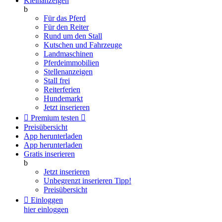
Kleinanzeigen
b
Für das Pferd
Für den Reiter
Rund um den Stall
Kutschen und Fahrzeuge
Landmaschinen
Pferdeimmobilien
Stellenanzeigen
Stall frei
Reiterferien
Hundemarkt
Jetzt inserieren

Premium testen

Preisübersicht
App herunterladen
App herunterladen
Gratis inserieren
b
Jetzt inserieren
Unbegrenzt inserieren
Tipp!
Preisübersicht

Einloggen
hier einloggen