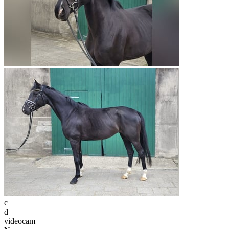
c
d
videocam