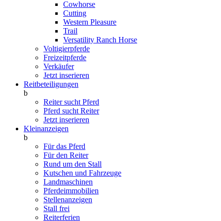
Cowhorse
Cutting
Western Pleasure
Trail
Versatility Ranch Horse
Voltigierpferde
Freizeitpferde
Verkäufer
Jetzt inserieren
Reitbeteiligungen
b
Reiter sucht Pferd
Pferd sucht Reiter
Jetzt inserieren
Kleinanzeigen
b
Für das Pferd
Für den Reiter
Rund um den Stall
Kutschen und Fahrzeuge
Landmaschinen
Pferdeimmobilien
Stellenanzeigen
Stall frei
Reiterferien