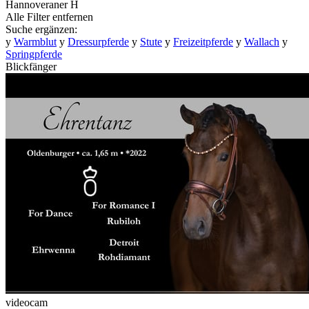
Hannoveraner
H
Alle Filter entfernen
Suche ergänzen:
y
Warmblut
y
Dressurpferde
y
Stute
y
Freizeitpferde
y
Wallach
y
Springpferde
Blickfänger
videocam