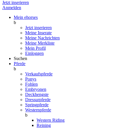
Jetzt inserieren
Anmelden
Mein ehorses
b
Jetzt inserieren
Meine Inserate
Meine Nachrichten
Meine Merkliste
Mein Profil
Einloggen
Suchen
Pferde
b
Verkaufspferde
Ponys
Fohlen
Embryonen
Deckhengste
Dressurpferde
Springpferde
Westernpferde
b
Western Riding
Reining