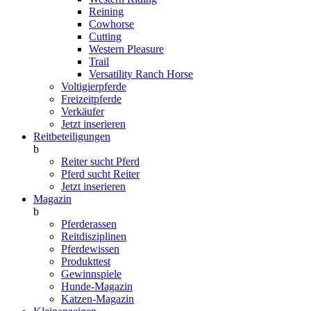
Reining
Cowhorse
Cutting
Western Pleasure
Trail
Versatility Ranch Horse
Voltigierpferde
Freizeitpferde
Verkäufer
Jetzt inserieren
Reitbeteiligungen
b
Reiter sucht Pferd
Pferd sucht Reiter
Jetzt inserieren
Magazin
b
Pferderassen
Reitdisziplinen
Pferdewissen
Produkttest
Gewinnspiele
Hunde-Magazin
Katzen-Magazin