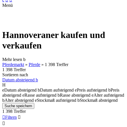
Menü
Hannoveraner kaufen und
verkaufen
Mehr lesen
b
Pferdemarkt
»
Pferde
»
1 398 Treffer
1 398 Treffer
Sortieren nach
Datum absteigend
b
H
e
Datum absteigend
b
Datum aufsteigend
e
Preis aufsteigend
b
Preis
absteigend
e
Rasse aufsteigend
b
Rasse absteigend
e
Alter aufsteigend
b
Alter absteigend
e
Stockmaß aufsteigend
b
Stockmaß absteigend
Suche speichern
1 398 Treffer

Filtern

