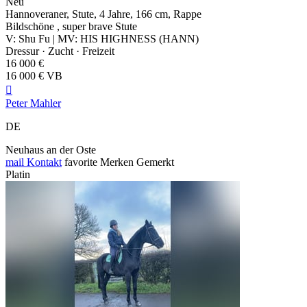
Neu
Hannoveraner, Stute, 4 Jahre, 166 cm, Rappe
Bildschöne , super brave Stute
V: Shu Fu | MV: HIS HIGHNESS (HANN)
Dressur · Zucht · Freizeit
16 000 €
16 000 € VB

Peter Mahler
DE
Neuhaus an der Oste
mail
Kontakt
favorite
Merken
Gemerkt
Platin