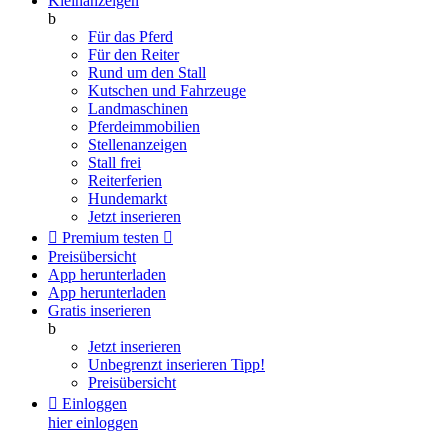
Kleinanzeigen
b
Für das Pferd
Für den Reiter
Rund um den Stall
Kutschen und Fahrzeuge
Landmaschinen
Pferdeimmobilien
Stellenanzeigen
Stall frei
Reiterferien
Hundemarkt
Jetzt inserieren

Premium testen

Preisübersicht
App herunterladen
App herunterladen
Gratis inserieren
b
Jetzt inserieren
Unbegrenzt inserieren
Tipp!
Preisübersicht

Einloggen
hier einloggen