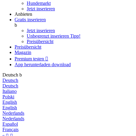
Hundemarkt
Jetzt inserieren
Anbieten
Gratis inserieren
b
Jetzt inserieren
Unbegrenzt inserieren
Tipp!
Preisübersicht
Preisübersicht
Magazin
Premium testen

App herunterladen
download
Deutsch
b
Deutsch
Deutsch
Italiano
Polski
English
English
Nederlands
Nederlands
Español
Français
c

