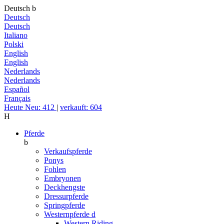
Deutsch
b
Deutsch
Deutsch
Italiano
Polski
English
English
Nederlands
Nederlands
Español
Français
Heute Neu: 412
|
verkauft: 604
H
Pferde
b
Verkaufspferde
Ponys
Fohlen
Embryonen
Deckhengste
Dressurpferde
Springpferde
Westernpferde
d
Western Riding