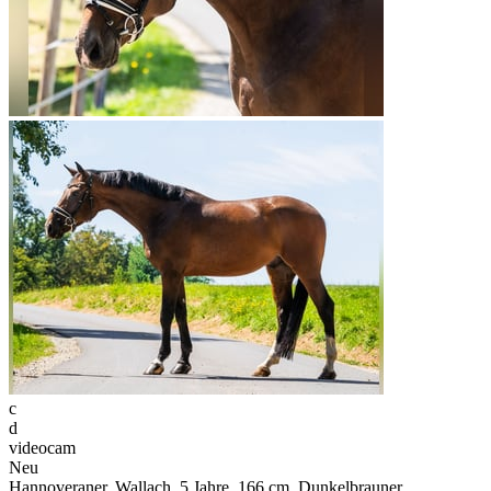
c
d
videocam
Neu
Hannoveraner, Wallach, 5 Jahre, 166 cm, Dunkelbrauner