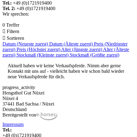
Tel.:
+49 (0)1721919400
Tel. 2:
+49 (0)1721919400
Wir sprechen:
0 Treffer

Filtern

Sortieren
Datum (Neueste zuerst)
Datum (Älteste zuerst)
Preis (Niedrigster
zuerst)
Preis (Höchster zuerst)
Alter (Jüngste zuerst)
Alter (Älteste
zuerst)
Stockmaß (Kleinste zuerst)
Stockmaß (Größte zuerst)
Aktuell haben wir keine Verkaufspferde. Nimm aber gerne
Kontakt mit uns auf - vielleicht haben wir schon bald wieder
neue Verkaufspferde für dich.
progress_activity
Hengsthof Gut Nüxei
Nüxei 4
37441 Bad Sachsa / Nüxei
Deutschland
Bereitgestellt von
Impressum
Tel.:
+49 (0)1721919400