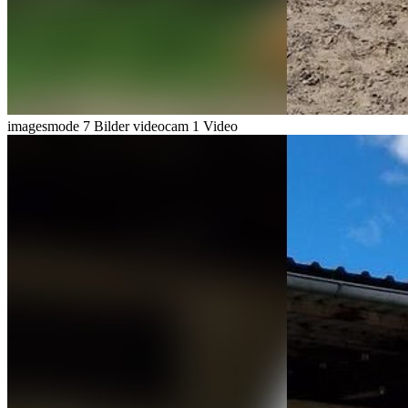
imagesmode
7 Bilder
videocam
1 Video