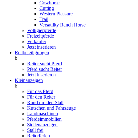
Cowhorse
Cutting
Western Pleasure
Trail
Versatility Ranch Horse
Voltigierpferde
Freizeitpferde
Verkäufer
Jetzt inserieren
Reitbeteiligungen
b
Reiter sucht Pferd
Pferd sucht Reiter
Jetzt inserieren
Kleinanzeigen
b
Für das Pferd
Für den Reiter
Rund um den Stall
Kutschen und Fahrzeuge
Landmaschinen
Pferdeimmobilien
Stellenanzeigen
Stall frei
Reiterferien