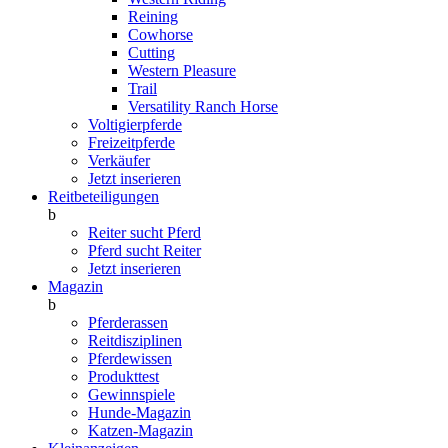
Reining
Cowhorse
Cutting
Western Pleasure
Trail
Versatility Ranch Horse
Voltigierpferde
Freizeitpferde
Verkäufer
Jetzt inserieren
Reitbeteiligungen
b
Reiter sucht Pferd
Pferd sucht Reiter
Jetzt inserieren
Magazin
b
Pferderassen
Reitdisziplinen
Pferdewissen
Produkttest
Gewinnspiele
Hunde-Magazin
Katzen-Magazin