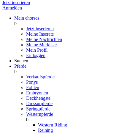
Jetzt inserieren
Anmelden
Mein ehorses
b
Jetzt inserieren
Meine Inserate
Meine Nachrichten
Meine Merkliste
Mein Profil
Einloggen
Suchen
Pferde
b
Verkaufspferde
Ponys
Fohlen
Embryonen
Deckhengste
Dressurpferde
Springpferde
Westernpferde
b
Western Riding
Reining