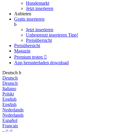
Hundemarkt
Jetzt inserieren
Anbieten
Gratis inserieren
b
Jetzt inserieren
Unbegrenzt inserieren
Tipp!
Preisübersicht
Preisübersicht
Magazin
Premium testen

App herunterladen
download
Deutsch
b
Deutsch
Deutsch
Italiano
Polski
English
English
Nederlands
Nederlands
Español
Français
c

