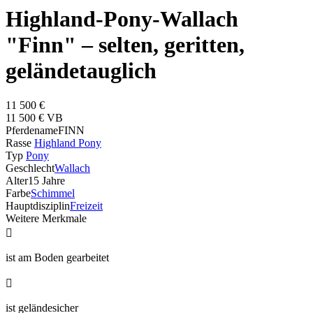
Highland-Pony-Wallach
"Finn" – selten, geritten,
geländetauglich
11 500 €
11 500 € VB
Pferdename
FINN
Rasse
Highland Pony
Typ
Pony
Geschlecht
Wallach
Alter
15 Jahre
Farbe
Schimmel
Hauptdisziplin
Freizeit
Weitere Merkmale

ist am Boden gearbeitet

ist geländesicher