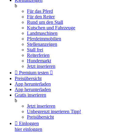
Kleinanzeigen
b
Für das Pferd
Für den Reiter
Rund um den Stall
Kutschen und Fahrzeuge
Landmaschinen
Pferdeimmobilien
Stellenanzeigen
Stall frei
Reiterferien
Hundemarkt
Jetzt inserieren

Premium testen

Preisübersicht
App herunterladen
App herunterladen
Gratis inserieren
b
Jetzt inserieren
Unbegrenzt inserieren
Tipp!
Preisübersicht

Einloggen
hier einloggen