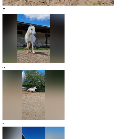

~
~