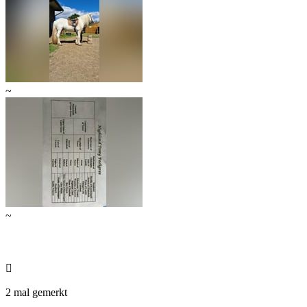
~
~

2 mal gemerkt