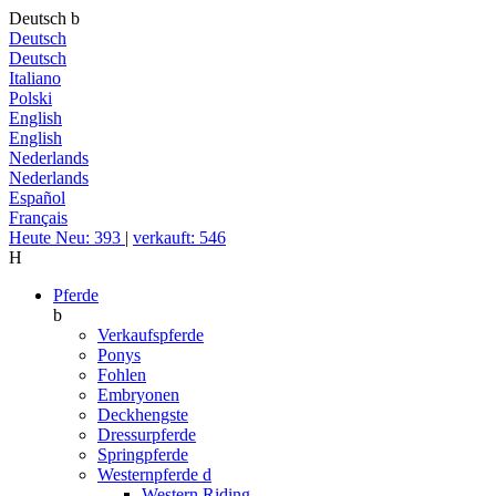
Deutsch
b
Deutsch
Deutsch
Italiano
Polski
English
English
Nederlands
Nederlands
Español
Français
Heute Neu: 393
|
verkauft: 546
H
Pferde
b
Verkaufspferde
Ponys
Fohlen
Embryonen
Deckhengste
Dressurpferde
Springpferde
Westernpferde
d
Western Riding