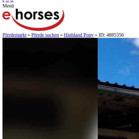
Menü
Pferdemarkt
»
Pferde suchen
»
Highland Pony
» ID: 4885356