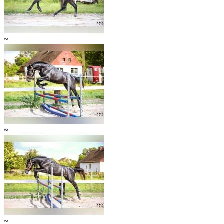
~
~
~