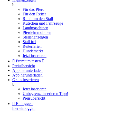
Kleinanzeigen
b
Für das Pferd
Für den Reiter
Rund um den Stall
Kutschen und Fahrzeuge
Landmaschinen
Pferdeimmobilien
Stellenanzeigen
Stall frei
Reiterferien
Hundemarkt
Jetzt inserieren

Premium testen

Preisübersicht
App herunterladen
App herunterladen
Gratis inserieren
b
Jetzt inserieren
Unbegrenzt inserieren
Tipp!
Preisübersicht

Einloggen
hier einloggen