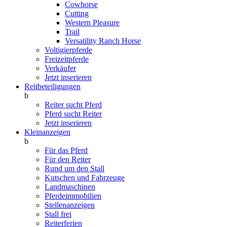
Cowhorse
Cutting
Western Pleasure
Trail
Versatility Ranch Horse
Voltigierpferde
Freizeitpferde
Verkäufer
Jetzt inserieren
Reitbeteiligungen
b
Reiter sucht Pferd
Pferd sucht Reiter
Jetzt inserieren
Kleinanzeigen
b
Für das Pferd
Für den Reiter
Rund um den Stall
Kutschen und Fahrzeuge
Landmaschinen
Pferdeimmobilien
Stellenanzeigen
Stall frei
Reiterferien