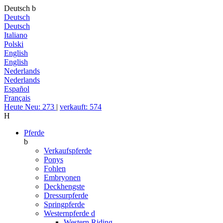
Deutsch
b
Deutsch
Deutsch
Italiano
Polski
English
English
Nederlands
Nederlands
Español
Français
Heute Neu: 273
|
verkauft: 574
H
Pferde
b
Verkaufspferde
Ponys
Fohlen
Embryonen
Deckhengste
Dressurpferde
Springpferde
Westernpferde
d
Western Riding