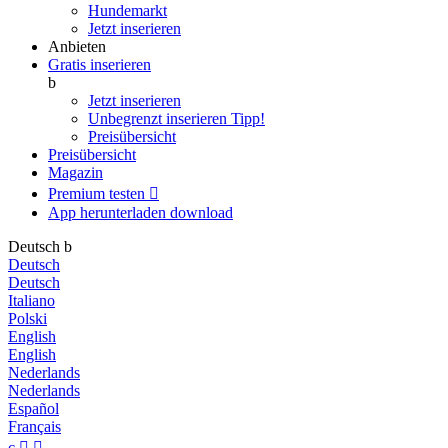
Hundemarkt
Jetzt inserieren
Anbieten
Gratis inserieren
b
Jetzt inserieren
Unbegrenzt inserieren
Tipp!
Preisübersicht
Preisübersicht
Magazin
Premium testen

App herunterladen
download
Deutsch
b
Deutsch
Deutsch
Italiano
Polski
English
English
Nederlands
Nederlands
Español
Français
c

