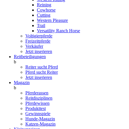
Reining
Cowhorse
Cutting
Western Pleasure
Trail
Versatility Ranch Horse
Voltigierpferde
Freizeitpferde
Verkäufer
Jetzt inserieren
Reitbeteiligungen
b
Reiter sucht Pferd
Pferd sucht Reiter
Jetzt inserieren
Magazin
b
Pferderassen
Reitdisziplinen
Pferdewissen
Produkttest
Gewinnspiele
Hunde-Magazin
Katzen-Magazin