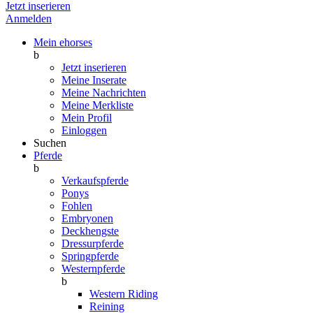
Jetzt inserieren
Anmelden
Mein ehorses
b
Jetzt inserieren
Meine Inserate
Meine Nachrichten
Meine Merkliste
Mein Profil
Einloggen
Suchen
Pferde
b
Verkaufspferde
Ponys
Fohlen
Embryonen
Deckhengste
Dressurpferde
Springpferde
Westernpferde
b
Western Riding
Reining