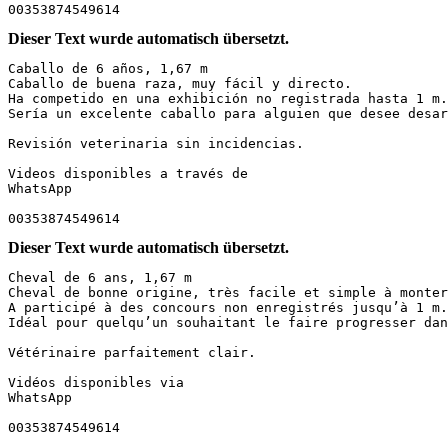
00353874549614
Dieser Text wurde automatisch übersetzt.
Caballo de 6 años, 1,67 m  

Caballo de buena raza, muy fácil y directo.  

Ha competido en una exhibición no registrada hasta 1 m.
Sería un excelente caballo para alguien que desee desar
Revisión veterinaria sin incidencias.  

Videos disponibles a través de  

WhatsApp  

00353874549614
Dieser Text wurde automatisch übersetzt.
Cheval de 6 ans, 1,67 m  

Cheval de bonne origine, très facile et simple à monter
A participé à des concours non enregistrés jusqu’à 1 m.
Idéal pour quelqu’un souhaitant le faire progresser dan
Vétérinaire parfaitement clair.  

Vidéos disponibles via  

WhatsApp  

00353874549614