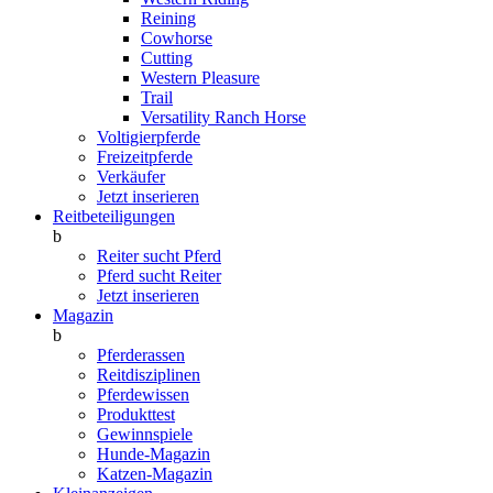
Reining
Cowhorse
Cutting
Western Pleasure
Trail
Versatility Ranch Horse
Voltigierpferde
Freizeitpferde
Verkäufer
Jetzt inserieren
Reitbeteiligungen
b
Reiter sucht Pferd
Pferd sucht Reiter
Jetzt inserieren
Magazin
b
Pferderassen
Reitdisziplinen
Pferdewissen
Produkttest
Gewinnspiele
Hunde-Magazin
Katzen-Magazin