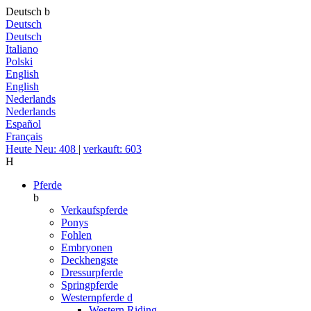
Deutsch
b
Deutsch
Deutsch
Italiano
Polski
English
English
Nederlands
Nederlands
Español
Français
Heute Neu: 408
|
verkauft: 603
H
Pferde
b
Verkaufspferde
Ponys
Fohlen
Embryonen
Deckhengste
Dressurpferde
Springpferde
Westernpferde
d
Western Riding