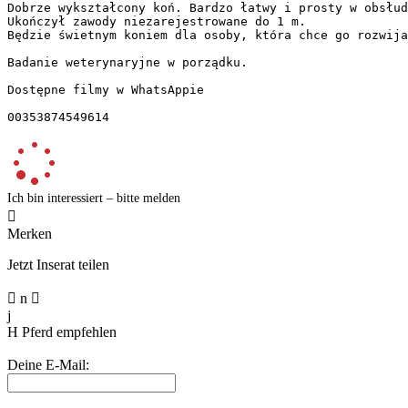
Dobrze wykształcony koń. Bardzo łatwy i prosty w obsłud
Ukończył zawody niezarejestrowane do 1 m.  

Będzie świetnym koniem dla osoby, która chce go rozwija
Badanie weterynaryjne w porządku.  

Dostępne filmy w WhatsAppie  

00353874549614
Ich bin interessiert – bitte melden

Merken
Jetzt Inserat teilen

n

j
H
Pferd empfehlen
Deine E-Mail: