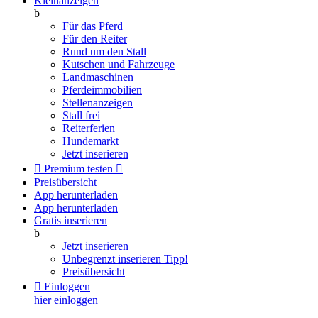
Kleinanzeigen
b
Für das Pferd
Für den Reiter
Rund um den Stall
Kutschen und Fahrzeuge
Landmaschinen
Pferdeimmobilien
Stellenanzeigen
Stall frei
Reiterferien
Hundemarkt
Jetzt inserieren

Premium testen

Preisübersicht
App herunterladen
App herunterladen
Gratis inserieren
b
Jetzt inserieren
Unbegrenzt inserieren
Tipp!
Preisübersicht

Einloggen
hier einloggen