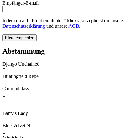
Empfänger-E-mail:
Indem du auf "Pferd empfehlen" klickst, akzeptierst du unsere
Datenschutzerklärung
und unsere
AGB
.
Abstammung
Django Unchained

Huntingfield Rebel

Cairn hill lass

Barry’s Lady

Blue Velvet N

Missisle D