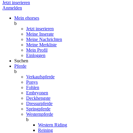
Jetzt inserieren
Anmelden
Mein ehorses
b
Jetzt inserieren
Meine Inserate
Meine Nachrichten
Meine Merkliste
Mein Profil
Einloggen
Suchen
Pferde
b
Verkaufspferde
Ponys
Fohlen
Embryonen
Deckhengste
Dressurpferde
Springpferde
Westernpferde
b
Western Riding
Reining