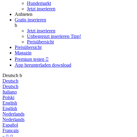
Hundemarkt
Jetzt inserieren
Anbieten
Gratis inserieren
b
Jetzt inserieren
Unbegrenzt inserieren
Tipp!
Preisübersicht
Preisübersicht
Magazin
Premium testen

App herunterladen
download
Deutsch
b
Deutsch
Deutsch
Italiano
Polski
English
English
Nederlands
Nederlands
Español
Français
c

