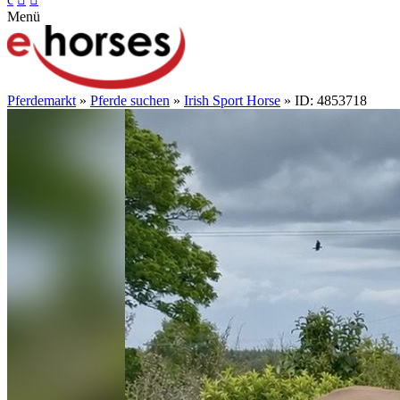
Menü
Pferdemarkt
»
Pferde suchen
»
Irish Sport Horse
» ID: 4853718