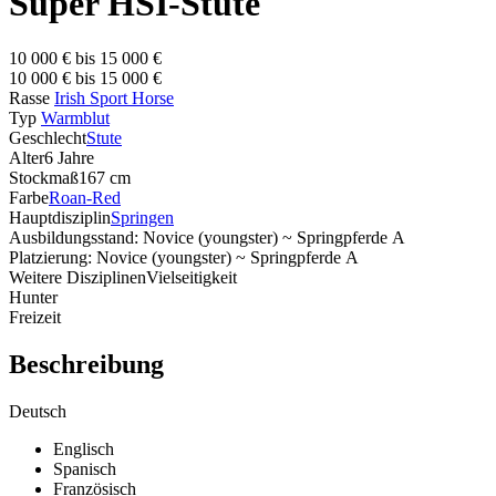
Super HSI-Stute
10 000 € bis 15 000 €
10 000 € bis 15 000 €
Rasse
Irish Sport Horse
Typ
Warmblut
Geschlecht
Stute
Alter
6 Jahre
Stockmaß
167 cm
Farbe
Roan-Red
Hauptdisziplin
Springen
Ausbildungsstand: Novice (youngster) ~ Springpferde A
Platzierung: Novice (youngster) ~ Springpferde A
Weitere Disziplinen
Vielseitigkeit
Hunter
Freizeit
Beschreibung
Deutsch
Englisch
Spanisch
Französisch