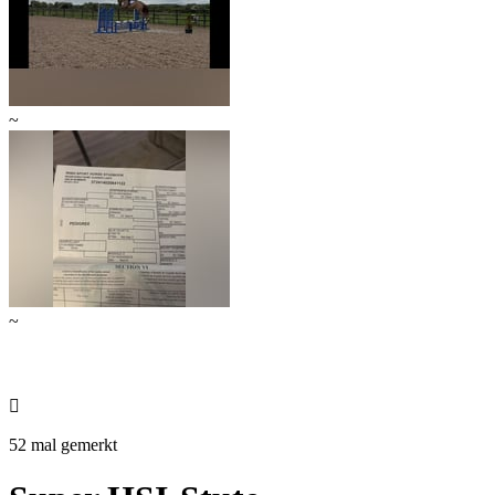
~
~

52 mal gemerkt