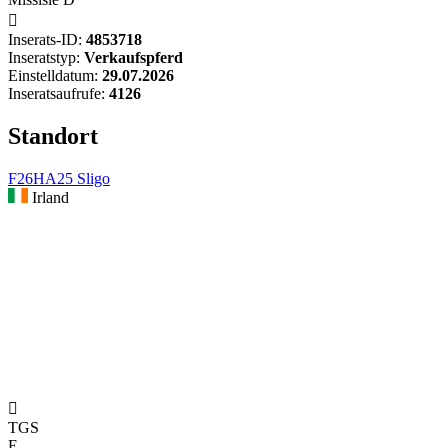

Inserats-ID:
4853718
Inseratstyp:
Verkaufspferd
Einstelldatum:
29.07.2026
Inseratsaufrufe:
4126
Standort
F26HA25 Sligo
Irland

TGS
E