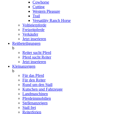
Cowhorse
Cutting
Western Pleasure
Trail
Versatility Ranch Horse
Voltigierpferde
Freizeitpferde
Verkäufer
Jetzt inserieren
Reitbeteiligungen
b
Reiter sucht Pferd
Pferd sucht Reiter
Jetzt inserieren
Kleinanzeigen
b
Für das Pferd
Für den Reiter
Rund um den Stall
Kutschen und Fahrzeuge
Landmaschinen
Pferdeimmobilien
Stellenanzeigen
Stall frei
Reiterferien