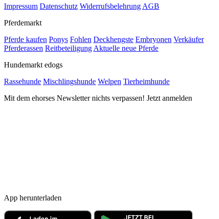
Impressum
Datenschutz
Widerrufsbelehrung
AGB
Pferdemarkt
Pferde kaufen
Ponys
Fohlen
Deckhengste
Embryonen
Verkäufer
Pferderassen
Reitbeteiligung
Aktuelle neue Pferde
Hundemarkt edogs
Rassehunde
Mischlingshunde
Welpen
Tierheimhunde
Mit dem ehorses Newsletter nichts verpassen! Jetzt anmelden
App herunterladen