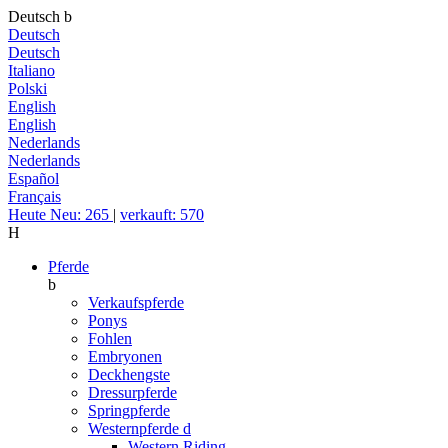
Deutsch
b
Deutsch
Deutsch
Italiano
Polski
English
English
Nederlands
Nederlands
Español
Français
Heute Neu: 265
|
verkauft: 570
H
Pferde
b
Verkaufspferde
Ponys
Fohlen
Embryonen
Deckhengste
Dressurpferde
Springpferde
Westernpferde
d
Western Riding