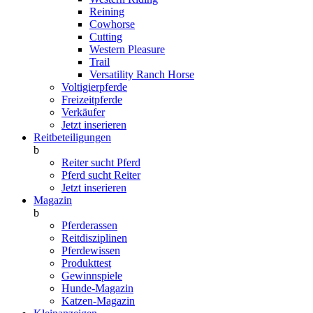
Reining
Cowhorse
Cutting
Western Pleasure
Trail
Versatility Ranch Horse
Voltigierpferde
Freizeitpferde
Verkäufer
Jetzt inserieren
Reitbeteiligungen
b
Reiter sucht Pferd
Pferd sucht Reiter
Jetzt inserieren
Magazin
b
Pferderassen
Reitdisziplinen
Pferdewissen
Produkttest
Gewinnspiele
Hunde-Magazin
Katzen-Magazin