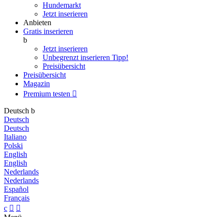
Hundemarkt
Jetzt inserieren
Anbieten
Gratis inserieren
b
Jetzt inserieren
Unbegrenzt inserieren
Tipp!
Preisübersicht
Preisübersicht
Magazin
Premium testen

Deutsch
b
Deutsch
Deutsch
Italiano
Polski
English
English
Nederlands
Nederlands
Español
Français
c

