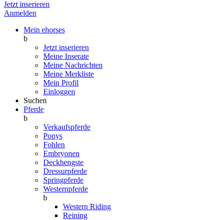
Jetzt inserieren
Anmelden
Mein ehorses
b
Jetzt inserieren
Meine Inserate
Meine Nachrichten
Meine Merkliste
Mein Profil
Einloggen
Suchen
Pferde
b
Verkaufspferde
Ponys
Fohlen
Embryonen
Deckhengste
Dressurpferde
Springpferde
Westernpferde
b
Western Riding
Reining