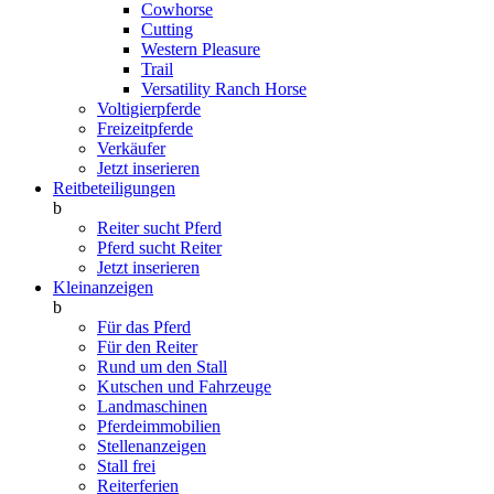
Cowhorse
Cutting
Western Pleasure
Trail
Versatility Ranch Horse
Voltigierpferde
Freizeitpferde
Verkäufer
Jetzt inserieren
Reitbeteiligungen
b
Reiter sucht Pferd
Pferd sucht Reiter
Jetzt inserieren
Kleinanzeigen
b
Für das Pferd
Für den Reiter
Rund um den Stall
Kutschen und Fahrzeuge
Landmaschinen
Pferdeimmobilien
Stellenanzeigen
Stall frei
Reiterferien