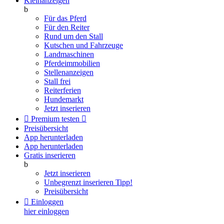
Kleinanzeigen
b
Für das Pferd
Für den Reiter
Rund um den Stall
Kutschen und Fahrzeuge
Landmaschinen
Pferdeimmobilien
Stellenanzeigen
Stall frei
Reiterferien
Hundemarkt
Jetzt inserieren

Premium testen

Preisübersicht
App herunterladen
App herunterladen
Gratis inserieren
b
Jetzt inserieren
Unbegrenzt inserieren
Tipp!
Preisübersicht

Einloggen
hier einloggen