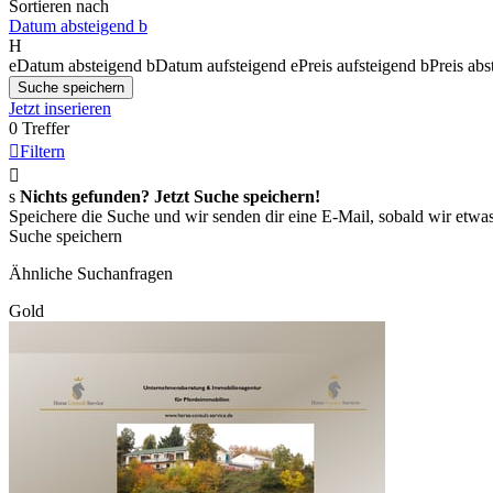
Sortieren nach
Datum absteigend
b
H
e
Datum absteigend
b
Datum aufsteigend
e
Preis aufsteigend
b
Preis abs
Suche speichern
Jetzt inserieren
0 Treffer

Filtern

s
Nichts gefunden? Jetzt Suche speichern!
Speichere die Suche und wir senden dir eine E-Mail, sobald wir etwas
Suche speichern
Ähnliche Suchanfragen
Gold