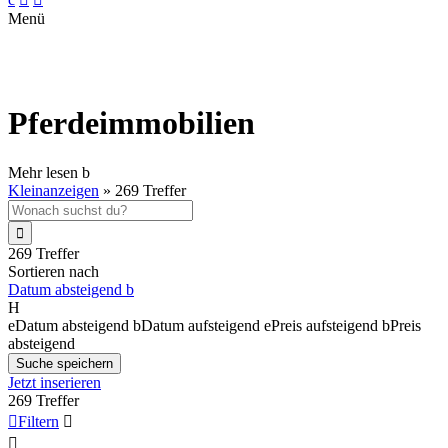
Menü
Pferdeimmobilien
Mehr lesen
b
Kleinanzeigen
»
269 Treffer

269 Treffer
Sortieren nach
Datum absteigend
b
H
e
Datum absteigend
b
Datum aufsteigend
e
Preis aufsteigend
b
Preis
absteigend
Suche speichern
Jetzt inserieren
269 Treffer

Filtern

