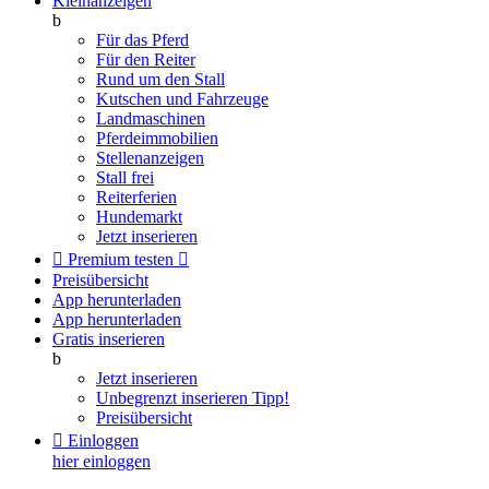
Kleinanzeigen
b
Für das Pferd
Für den Reiter
Rund um den Stall
Kutschen und Fahrzeuge
Landmaschinen
Pferdeimmobilien
Stellenanzeigen
Stall frei
Reiterferien
Hundemarkt
Jetzt inserieren

Premium testen

Preisübersicht
App herunterladen
App herunterladen
Gratis inserieren
b
Jetzt inserieren
Unbegrenzt inserieren
Tipp!
Preisübersicht

Einloggen
hier einloggen