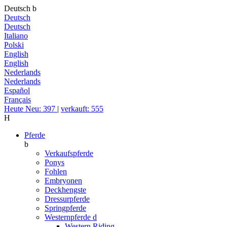
Deutsch
b
Deutsch
Deutsch
Italiano
Polski
English
English
Nederlands
Nederlands
Español
Français
Heute Neu: 397
|
verkauft: 555
H
Pferde
b
Verkaufspferde
Ponys
Fohlen
Embryonen
Deckhengste
Dressurpferde
Springpferde
Westernpferde
d
Western Riding