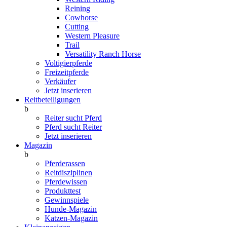
Reining
Cowhorse
Cutting
Western Pleasure
Trail
Versatility Ranch Horse
Voltigierpferde
Freizeitpferde
Verkäufer
Jetzt inserieren
Reitbeteiligungen
b
Reiter sucht Pferd
Pferd sucht Reiter
Jetzt inserieren
Magazin
b
Pferderassen
Reitdisziplinen
Pferdewissen
Produkttest
Gewinnspiele
Hunde-Magazin
Katzen-Magazin