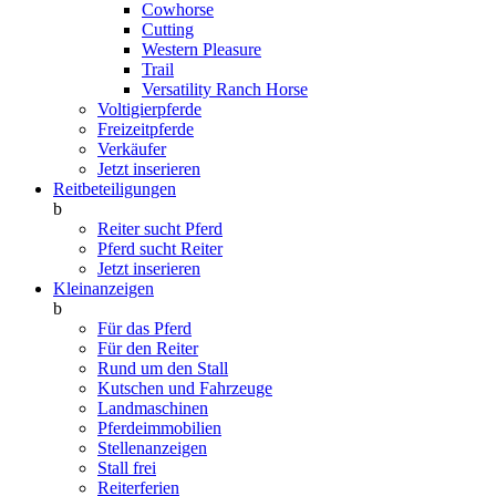
Cowhorse
Cutting
Western Pleasure
Trail
Versatility Ranch Horse
Voltigierpferde
Freizeitpferde
Verkäufer
Jetzt inserieren
Reitbeteiligungen
b
Reiter sucht Pferd
Pferd sucht Reiter
Jetzt inserieren
Kleinanzeigen
b
Für das Pferd
Für den Reiter
Rund um den Stall
Kutschen und Fahrzeuge
Landmaschinen
Pferdeimmobilien
Stellenanzeigen
Stall frei
Reiterferien