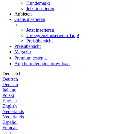
Hundemarkt
Jetzt inserieren
Anbieten
Gratis inserieren
b
Jetzt inserieren
Unbegrenzt inserieren
Tipp!
Preisübersicht
Preisübersicht
Magazin
Premium testen

App herunterladen
download
Deutsch
b
Deutsch
Deutsch
Italiano
Polski
English
English
Nederlands
Nederlands
Español
Français
c

