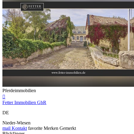
Pferdeimmobilien

Fetter Immobilien GbR
DE
Nieder-Wiesen
mail
Kontakt
favorite
Merken
Gemerkt
Blickfänger