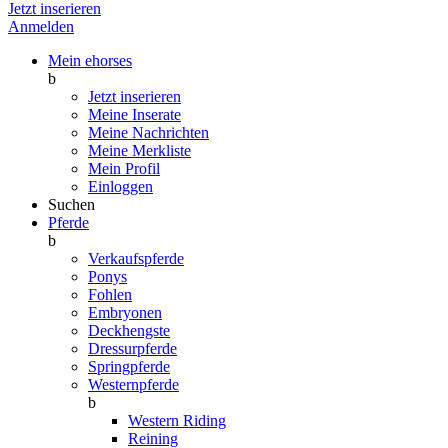
Jetzt inserieren
Anmelden
Mein ehorses
b
Jetzt inserieren
Meine Inserate
Meine Nachrichten
Meine Merkliste
Mein Profil
Einloggen
Suchen
Pferde
b
Verkaufspferde
Ponys
Fohlen
Embryonen
Deckhengste
Dressurpferde
Springpferde
Westernpferde
b
Western Riding
Reining