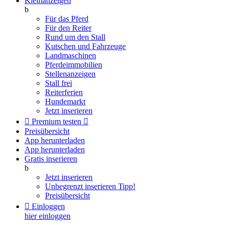
Kleinanzeigen
b
Für das Pferd
Für den Reiter
Rund um den Stall
Kutschen und Fahrzeuge
Landmaschinen
Pferdeimmobilien
Stellenanzeigen
Stall frei
Reiterferien
Hundemarkt
Jetzt inserieren

Premium testen

Preisübersicht
App herunterladen
App herunterladen
Gratis inserieren
b
Jetzt inserieren
Unbegrenzt inserieren
Tipp!
Preisübersicht

Einloggen
hier einloggen