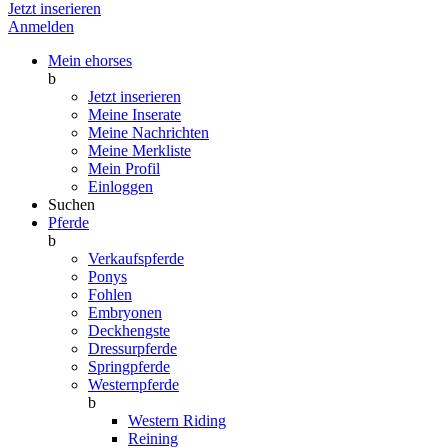
Jetzt inserieren
Anmelden
Mein ehorses
b
Jetzt inserieren
Meine Inserate
Meine Nachrichten
Meine Merkliste
Mein Profil
Einloggen
Suchen
Pferde
b
Verkaufspferde
Ponys
Fohlen
Embryonen
Deckhengste
Dressurpferde
Springpferde
Westernpferde
b
Western Riding
Reining