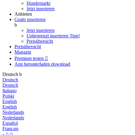
Hundemarkt
Jetzt inserieren
Anbieten
Gratis inserieren
b
Jetzt inserieren
Unbegrenzt inserieren
Tipp!
Preisübersicht
Preisübersicht
Magazin
Premium testen

App herunterladen
download
Deutsch
b
Deutsch
Deutsch
Italiano
Polski
English
English
Nederlands
Nederlands
Español
Français
c

