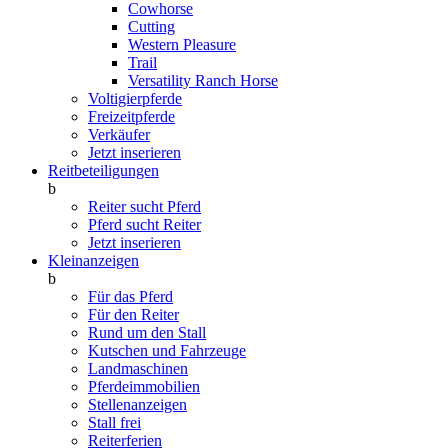
Cowhorse
Cutting
Western Pleasure
Trail
Versatility Ranch Horse
Voltigierpferde
Freizeitpferde
Verkäufer
Jetzt inserieren
Reitbeteiligungen
b
Reiter sucht Pferd
Pferd sucht Reiter
Jetzt inserieren
Kleinanzeigen
b
Für das Pferd
Für den Reiter
Rund um den Stall
Kutschen und Fahrzeuge
Landmaschinen
Pferdeimmobilien
Stellenanzeigen
Stall frei
Reiterferien