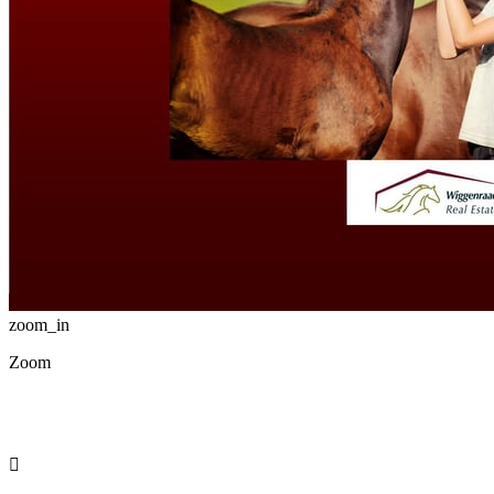
zoom_in
Zoom
