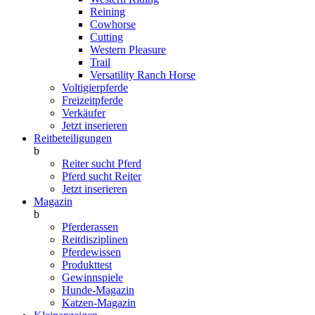
Reining
Cowhorse
Cutting
Western Pleasure
Trail
Versatility Ranch Horse
Voltigierpferde
Freizeitpferde
Verkäufer
Jetzt inserieren
Reitbeteiligungen
b
Reiter sucht Pferd
Pferd sucht Reiter
Jetzt inserieren
Magazin
b
Pferderassen
Reitdisziplinen
Pferdewissen
Produkttest
Gewinnspiele
Hunde-Magazin
Katzen-Magazin