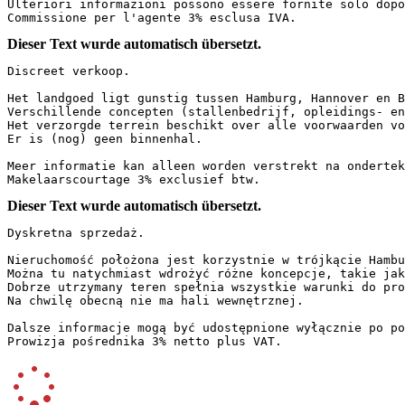
Ulteriori informazioni possono essere fornite solo dopo 
Commissione per l'agente 3% esclusa IVA.
Dieser Text wurde automatisch übersetzt.
Discreet verkoop.

Het landgoed ligt gunstig tussen Hamburg, Hannover en Br
Verschillende concepten (stallenbedrijf, opleidings- en
Het verzorgde terrein beschikt over alle voorwaarden vo
Er is (nog) geen binnenhal.

Meer informatie kan alleen worden verstrekt na onderteke
Makelaarscourtage 3% exclusief btw.
Dieser Text wurde automatisch übersetzt.
Dyskretna sprzedaż.

Nieruchomość położona jest korzystnie w trójkącie Hambur
Można tu natychmiast wdrożyć różne koncepcje, takie jak
Dobrze utrzymany teren spełnia wszystkie warunki do pro
Na chwilę obecną nie ma hali wewnętrznej.

Dalsze informacje mogą być udostępnione wyłącznie po pod
Prowizja pośrednika 3% netto plus VAT.