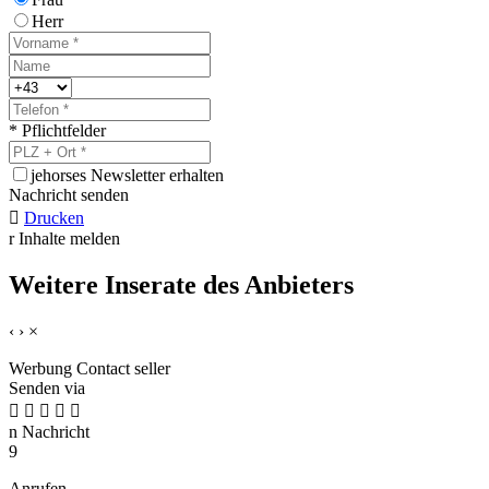
Herr
* Pflichtfelder
j
ehorses Newsletter erhalten
Nachricht senden

Drucken
r
Inhalte melden
Weitere Inserate des Anbieters
‹
›
×
Werbung
Contact seller
Senden via





n
Nachricht
9
Anrufen