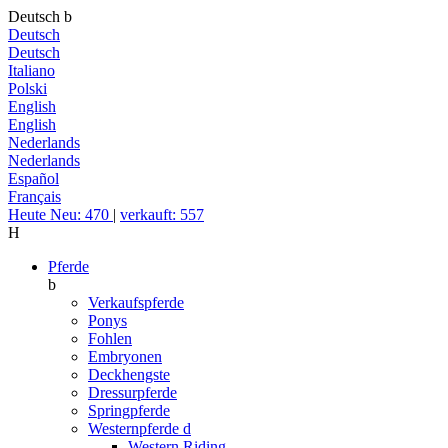
Deutsch
b
Deutsch
Deutsch
Italiano
Polski
English
English
Nederlands
Nederlands
Español
Français
Heute Neu: 470
|
verkauft: 557
H
Pferde
b
Verkaufspferde
Ponys
Fohlen
Embryonen
Deckhengste
Dressurpferde
Springpferde
Westernpferde
d
Western Riding