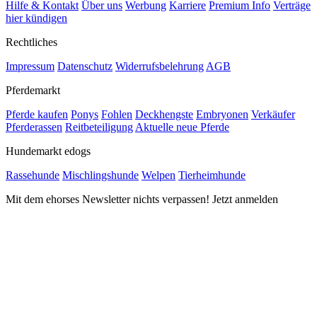
Hilfe & Kontakt
Über uns
Werbung
Karriere
Premium Info
Verträge
hier kündigen
Rechtliches
Impressum
Datenschutz
Widerrufsbelehrung
AGB
Pferdemarkt
Pferde kaufen
Ponys
Fohlen
Deckhengste
Embryonen
Verkäufer
Pferderassen
Reitbeteiligung
Aktuelle neue Pferde
Hundemarkt edogs
Rassehunde
Mischlingshunde
Welpen
Tierheimhunde
Mit dem ehorses Newsletter nichts verpassen! Jetzt anmelden