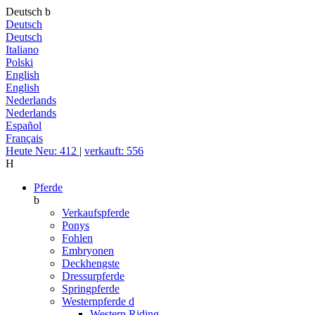
Deutsch
b
Deutsch
Deutsch
Italiano
Polski
English
English
Nederlands
Nederlands
Español
Français
Heute Neu: 412
|
verkauft: 556
H
Pferde
b
Verkaufspferde
Ponys
Fohlen
Embryonen
Deckhengste
Dressurpferde
Springpferde
Westernpferde
d
Western Riding