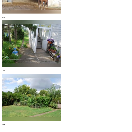
~
~
~