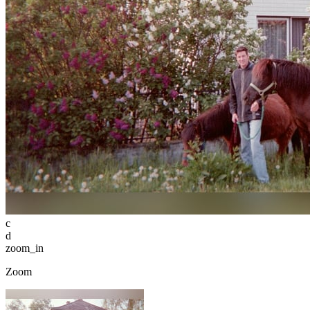
c
d
zoom_in
Zoom