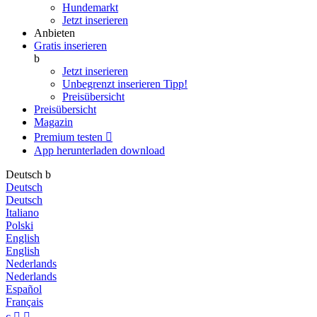
Hundemarkt
Jetzt inserieren
Anbieten
Gratis inserieren
b
Jetzt inserieren
Unbegrenzt inserieren
Tipp!
Preisübersicht
Preisübersicht
Magazin
Premium testen

App herunterladen
download
Deutsch
b
Deutsch
Deutsch
Italiano
Polski
English
English
Nederlands
Nederlands
Español
Français
c

