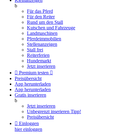
Kleinanzeigen
b
Für das Pferd
Für den Reiter
Rund um den Stall
Kutschen und Fahrzeuge
Landmaschinen
Pferdeimmobilien
Stellenanzeigen
Stall frei
Reiterferien
Hundemarkt
Jetzt inserieren

Premium testen

Preisübersicht
App herunterladen
App herunterladen
Gratis inserieren
b
Jetzt inserieren
Unbegrenzt inserieren
Tipp!
Preisübersicht

Einloggen
hier einloggen