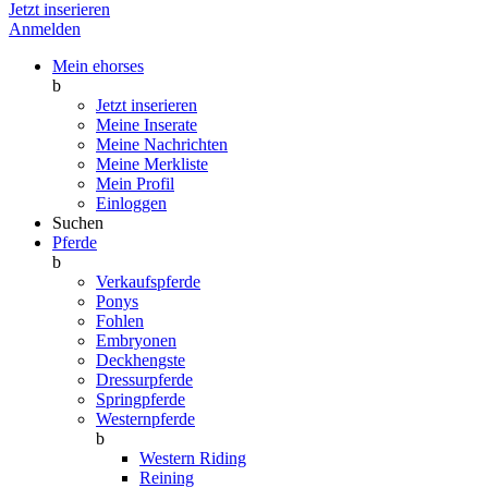
Jetzt inserieren
Anmelden
Mein ehorses
b
Jetzt inserieren
Meine Inserate
Meine Nachrichten
Meine Merkliste
Mein Profil
Einloggen
Suchen
Pferde
b
Verkaufspferde
Ponys
Fohlen
Embryonen
Deckhengste
Dressurpferde
Springpferde
Westernpferde
b
Western Riding
Reining