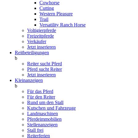
Cowhorse
Cutting
Western Pleasure
Trail
Versatility Ranch Horse
Voltigierpferde
Freizeitpferde
Verkäufer
Jetzt inserieren
Reitbeteiligungen
b
Reiter sucht Pferd
Pferd sucht Reiter
Jetzt inserieren
Kleinanzeigen
b
Für das Pferd
Für den Reiter
Rund um den Stall
Kutschen und Fahrzeuge
Landmaschinen
Pferdeimmobilien
Stellenanzeigen
Stall frei
Reiterferien