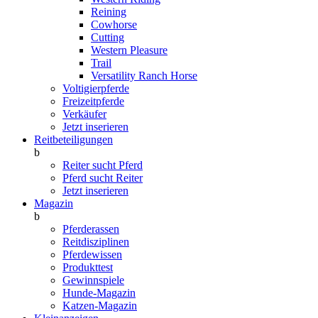
Reining
Cowhorse
Cutting
Western Pleasure
Trail
Versatility Ranch Horse
Voltigierpferde
Freizeitpferde
Verkäufer
Jetzt inserieren
Reitbeteiligungen
b
Reiter sucht Pferd
Pferd sucht Reiter
Jetzt inserieren
Magazin
b
Pferderassen
Reitdisziplinen
Pferdewissen
Produkttest
Gewinnspiele
Hunde-Magazin
Katzen-Magazin