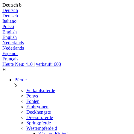
Deutsch
b
Deutsch
Deutsch
Italiano
Polski
English
English
Nederlands
Nederlands
Español
Français
Heute Neu: 410
|
verkauft: 603
H
Pferde
b
Verkaufspferde
Ponys
Fohlen
Embryonen
Deckhengste
Dressurpferde
Springpferde
Westernpferde
d
Western Riding