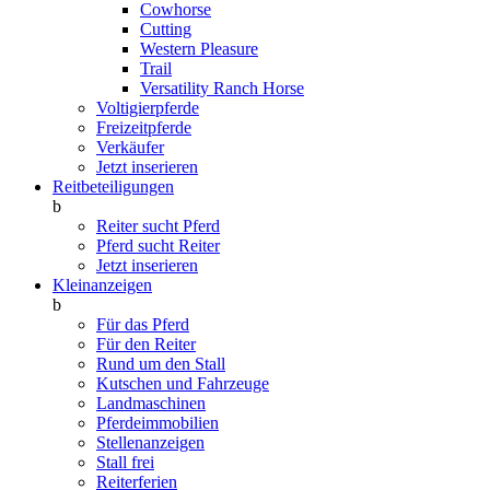
Cowhorse
Cutting
Western Pleasure
Trail
Versatility Ranch Horse
Voltigierpferde
Freizeitpferde
Verkäufer
Jetzt inserieren
Reitbeteiligungen
b
Reiter sucht Pferd
Pferd sucht Reiter
Jetzt inserieren
Kleinanzeigen
b
Für das Pferd
Für den Reiter
Rund um den Stall
Kutschen und Fahrzeuge
Landmaschinen
Pferdeimmobilien
Stellenanzeigen
Stall frei
Reiterferien