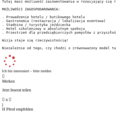
Tutaj masz możliwość zainwestowania w rozwijający się ry
MOŻLIWOŚCI ZAGOSPODAROWANIA:  

. Prowadzenie hotelu / butikowego hotelu  

. Gastronomia (restauracja / lokalizacja eventowa)  

. Stadnina / turystyka jeździecka  

. Hotel szkoleniowy w absolutnym spokoju  

. Przestrzeń dla przedsiębiorczych pomysłów z przyszłości
Wizja staje się rzeczywistością!  

Niezależnie od tego, czy chodzi o zrównoważony model tu
Ich bin interessiert – bitte melden

Merken
Jetzt Inserat teilen

n

j
H
Pferd empfehlen