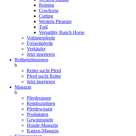
Reining
Cowhorse
Cutting
Western Pleasure
Trail
Versatility Ranch Horse
Voltigierpferde
Freizeitpferde
Verkäufer
Jetzt inserieren
Reitbeteiligungen
b
Reiter sucht Pferd
Pferd sucht Reiter
Jetzt inserieren
Magazin
b
Pferderassen
Reitdisziplinen
Pferdewissen
Produkttest
Gewinnspiele
Hunde-Magazin
Katzen-Magazin