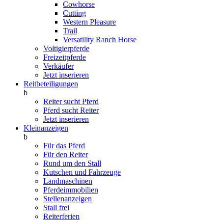
Cowhorse
Cutting
Western Pleasure
Trail
Versatility Ranch Horse
Voltigierpferde
Freizeitpferde
Verkäufer
Jetzt inserieren
Reitbeteiligungen
b
Reiter sucht Pferd
Pferd sucht Reiter
Jetzt inserieren
Kleinanzeigen
b
Für das Pferd
Für den Reiter
Rund um den Stall
Kutschen und Fahrzeuge
Landmaschinen
Pferdeimmobilien
Stellenanzeigen
Stall frei
Reiterferien