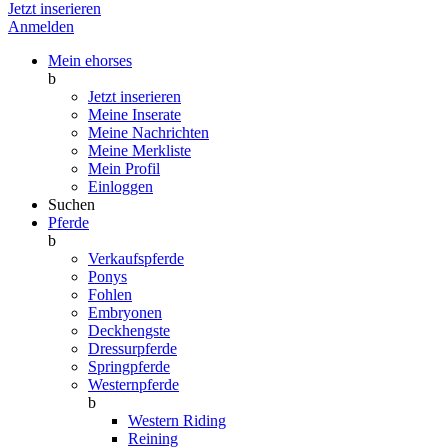
Jetzt inserieren
Anmelden
Mein ehorses
b
Jetzt inserieren
Meine Inserate
Meine Nachrichten
Meine Merkliste
Mein Profil
Einloggen
Suchen
Pferde
b
Verkaufspferde
Ponys
Fohlen
Embryonen
Deckhengste
Dressurpferde
Springpferde
Westernpferde
b
Western Riding
Reining