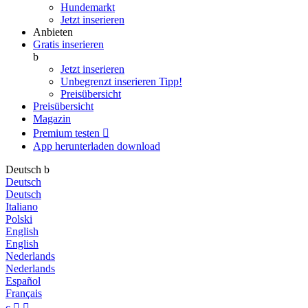
Hundemarkt
Jetzt inserieren
Anbieten
Gratis inserieren
b
Jetzt inserieren
Unbegrenzt inserieren
Tipp!
Preisübersicht
Preisübersicht
Magazin
Premium testen

App herunterladen
download
Deutsch
b
Deutsch
Deutsch
Italiano
Polski
English
English
Nederlands
Nederlands
Español
Français
c

