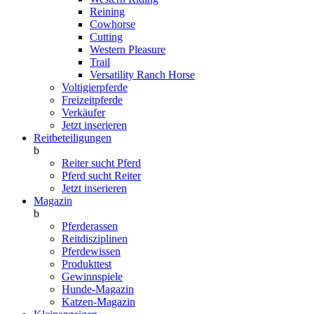
Reining
Cowhorse
Cutting
Western Pleasure
Trail
Versatility Ranch Horse
Voltigierpferde
Freizeitpferde
Verkäufer
Jetzt inserieren
Reitbeteiligungen
b
Reiter sucht Pferd
Pferd sucht Reiter
Jetzt inserieren
Magazin
b
Pferderassen
Reitdisziplinen
Pferdewissen
Produkttest
Gewinnspiele
Hunde-Magazin
Katzen-Magazin