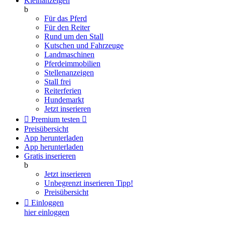
Kleinanzeigen
b
Für das Pferd
Für den Reiter
Rund um den Stall
Kutschen und Fahrzeuge
Landmaschinen
Pferdeimmobilien
Stellenanzeigen
Stall frei
Reiterferien
Hundemarkt
Jetzt inserieren

Premium testen

Preisübersicht
App herunterladen
App herunterladen
Gratis inserieren
b
Jetzt inserieren
Unbegrenzt inserieren
Tipp!
Preisübersicht

Einloggen
hier einloggen