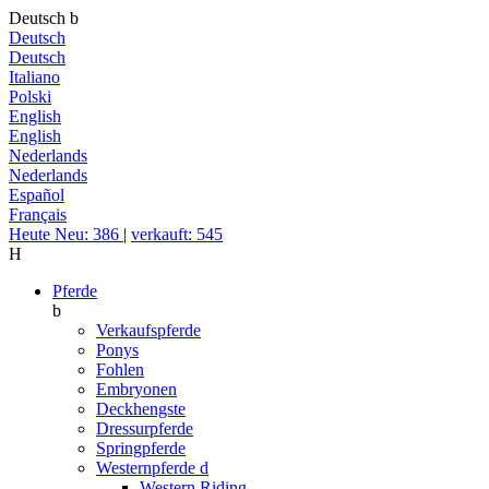
Deutsch
b
Deutsch
Deutsch
Italiano
Polski
English
English
Nederlands
Nederlands
Español
Français
Heute Neu: 386
|
verkauft: 545
H
Pferde
b
Verkaufspferde
Ponys
Fohlen
Embryonen
Deckhengste
Dressurpferde
Springpferde
Westernpferde
d
Western Riding