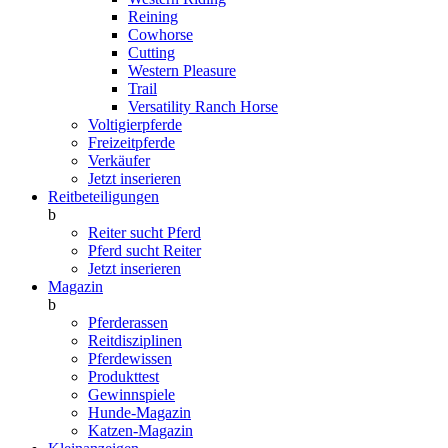
Reining
Cowhorse
Cutting
Western Pleasure
Trail
Versatility Ranch Horse
Voltigierpferde
Freizeitpferde
Verkäufer
Jetzt inserieren
Reitbeteiligungen
b
Reiter sucht Pferd
Pferd sucht Reiter
Jetzt inserieren
Magazin
b
Pferderassen
Reitdisziplinen
Pferdewissen
Produkttest
Gewinnspiele
Hunde-Magazin
Katzen-Magazin