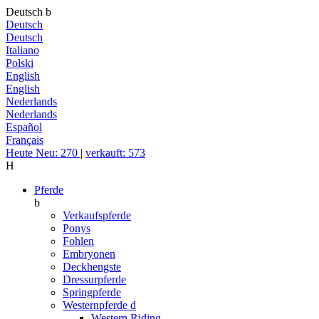
Deutsch
b
Deutsch
Deutsch
Italiano
Polski
English
English
Nederlands
Nederlands
Español
Français
Heute Neu: 270
|
verkauft: 573
H
Pferde
b
Verkaufspferde
Ponys
Fohlen
Embryonen
Deckhengste
Dressurpferde
Springpferde
Westernpferde
d
Western Riding