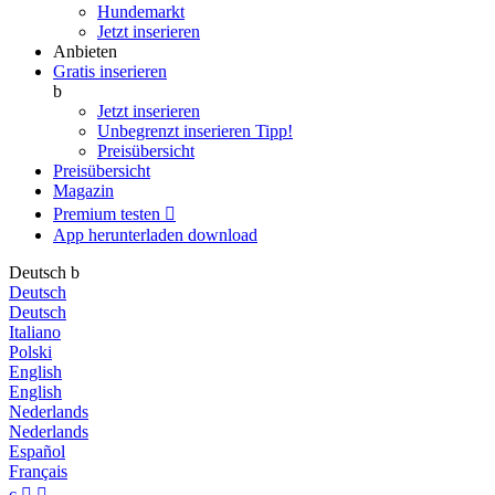
Hundemarkt
Jetzt inserieren
Anbieten
Gratis inserieren
b
Jetzt inserieren
Unbegrenzt inserieren
Tipp!
Preisübersicht
Preisübersicht
Magazin
Premium testen

App herunterladen
download
Deutsch
b
Deutsch
Deutsch
Italiano
Polski
English
English
Nederlands
Nederlands
Español
Français
c

