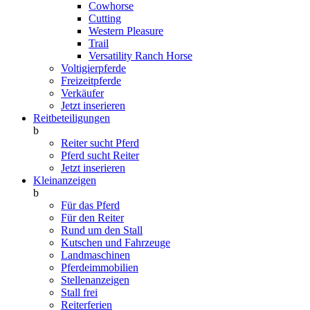
Cowhorse
Cutting
Western Pleasure
Trail
Versatility Ranch Horse
Voltigierpferde
Freizeitpferde
Verkäufer
Jetzt inserieren
Reitbeteiligungen
b
Reiter sucht Pferd
Pferd sucht Reiter
Jetzt inserieren
Kleinanzeigen
b
Für das Pferd
Für den Reiter
Rund um den Stall
Kutschen und Fahrzeuge
Landmaschinen
Pferdeimmobilien
Stellenanzeigen
Stall frei
Reiterferien