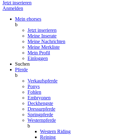
Jetzt inserieren
Anmelden
Mein ehorses
b
Jetzt inserieren
Meine Inserate
Meine Nachrichten
Meine Merkliste
Mein Profil
Einloggen
Suchen
Pferde
b
Verkaufspferde
Ponys
Fohlen
Embryonen
Deckhengste
Dressurpferde
Springpferde
Westernpferde
b
Western Riding
Reining