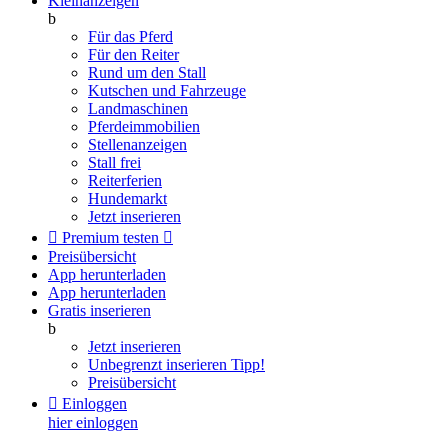
Kleinanzeigen
b
Für das Pferd
Für den Reiter
Rund um den Stall
Kutschen und Fahrzeuge
Landmaschinen
Pferdeimmobilien
Stellenanzeigen
Stall frei
Reiterferien
Hundemarkt
Jetzt inserieren

Premium testen

Preisübersicht
App herunterladen
App herunterladen
Gratis inserieren
b
Jetzt inserieren
Unbegrenzt inserieren
Tipp!
Preisübersicht

Einloggen
hier einloggen