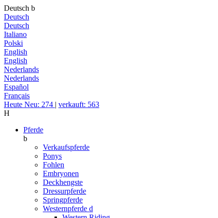
Deutsch
b
Deutsch
Deutsch
Italiano
Polski
English
English
Nederlands
Nederlands
Español
Français
Heute Neu: 274
|
verkauft: 563
H
Pferde
b
Verkaufspferde
Ponys
Fohlen
Embryonen
Deckhengste
Dressurpferde
Springpferde
Westernpferde
d
Western Riding