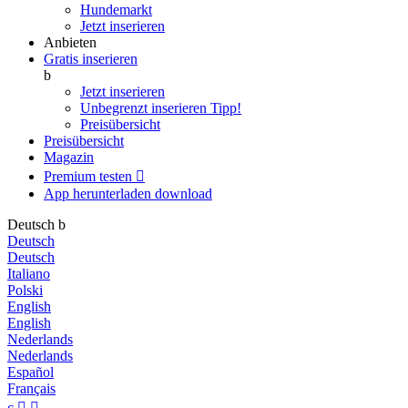
Hundemarkt
Jetzt inserieren
Anbieten
Gratis inserieren
b
Jetzt inserieren
Unbegrenzt inserieren
Tipp!
Preisübersicht
Preisübersicht
Magazin
Premium testen

App herunterladen
download
Deutsch
b
Deutsch
Deutsch
Italiano
Polski
English
English
Nederlands
Nederlands
Español
Français
c

