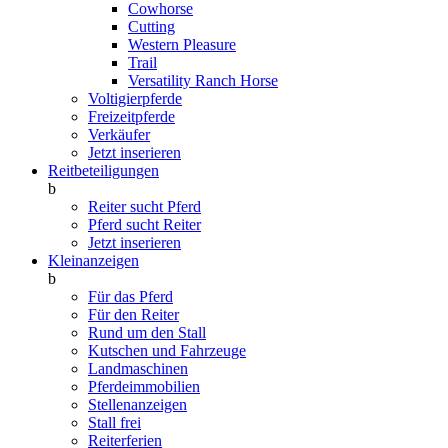
Cowhorse
Cutting
Western Pleasure
Trail
Versatility Ranch Horse
Voltigierpferde
Freizeitpferde
Verkäufer
Jetzt inserieren
Reitbeteiligungen
b
Reiter sucht Pferd
Pferd sucht Reiter
Jetzt inserieren
Kleinanzeigen
b
Für das Pferd
Für den Reiter
Rund um den Stall
Kutschen und Fahrzeuge
Landmaschinen
Pferdeimmobilien
Stellenanzeigen
Stall frei
Reiterferien