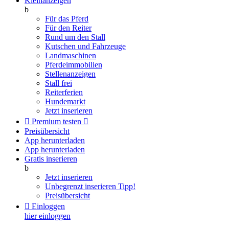
Kleinanzeigen
b
Für das Pferd
Für den Reiter
Rund um den Stall
Kutschen und Fahrzeuge
Landmaschinen
Pferdeimmobilien
Stellenanzeigen
Stall frei
Reiterferien
Hundemarkt
Jetzt inserieren

Premium testen

Preisübersicht
App herunterladen
App herunterladen
Gratis inserieren
b
Jetzt inserieren
Unbegrenzt inserieren
Tipp!
Preisübersicht

Einloggen
hier einloggen