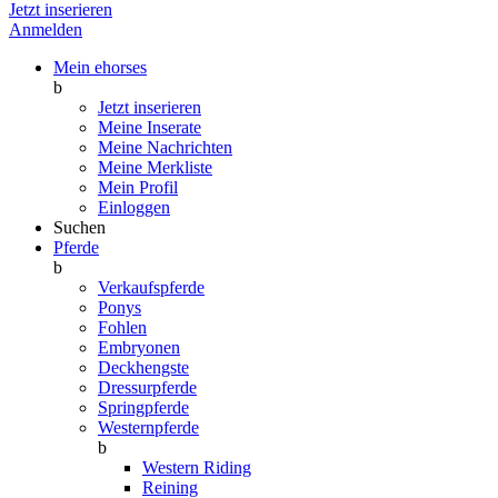
Jetzt inserieren
Anmelden
Mein ehorses
b
Jetzt inserieren
Meine Inserate
Meine Nachrichten
Meine Merkliste
Mein Profil
Einloggen
Suchen
Pferde
b
Verkaufspferde
Ponys
Fohlen
Embryonen
Deckhengste
Dressurpferde
Springpferde
Westernpferde
b
Western Riding
Reining