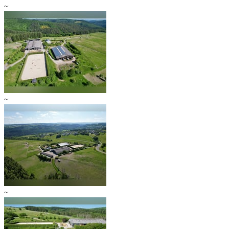
~
~
~