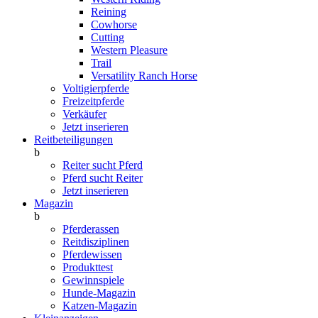
Reining
Cowhorse
Cutting
Western Pleasure
Trail
Versatility Ranch Horse
Voltigierpferde
Freizeitpferde
Verkäufer
Jetzt inserieren
Reitbeteiligungen
b
Reiter sucht Pferd
Pferd sucht Reiter
Jetzt inserieren
Magazin
b
Pferderassen
Reitdisziplinen
Pferdewissen
Produkttest
Gewinnspiele
Hunde-Magazin
Katzen-Magazin