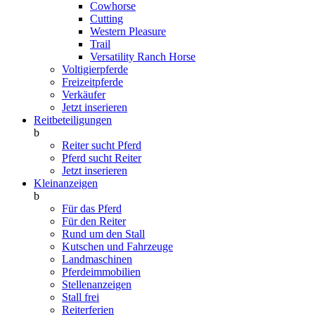
Cowhorse
Cutting
Western Pleasure
Trail
Versatility Ranch Horse
Voltigierpferde
Freizeitpferde
Verkäufer
Jetzt inserieren
Reitbeteiligungen
b
Reiter sucht Pferd
Pferd sucht Reiter
Jetzt inserieren
Kleinanzeigen
b
Für das Pferd
Für den Reiter
Rund um den Stall
Kutschen und Fahrzeuge
Landmaschinen
Pferdeimmobilien
Stellenanzeigen
Stall frei
Reiterferien