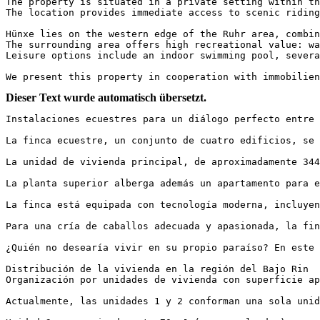
The property is situated in a private setting within th
The location provides immediate access to scenic riding 
Hünxe lies on the western edge of the Ruhr area, combin
The surrounding area offers high recreational value: wa
Leisure options include an indoor swimming pool, severa
We present this property in cooperation with immobilien
Dieser Text wurde automatisch übersetzt.
Instalaciones ecuestres para un diálogo perfecto entre c
La finca ecuestre, un conjunto de cuatro edificios, se 
La unidad de vivienda principal, de aproximadamente 344
La planta superior alberga además un apartamento para e
La finca está equipada con tecnología moderna, incluyen
Para una cría de caballos adecuada y apasionada, la fin
¿Quién no desearía vivir en su propio paraíso? En este l
Distribución de la vivienda en la región del Bajo Rin

Organización por unidades de vivienda con superficie apr
Actualmente, las unidades 1 y 2 conforman una sola unid