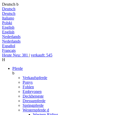
Deutsch
b
Deutsch
Deutsch
Italiano
Polski
English
English
Nederlands
Nederlands
Español
Français
Heute Neu: 381
|
verkauft: 545
H
Pferde
b
Verkaufspferde
Ponys
Fohlen
Embryonen
Deckhengste
Dressurpferde
Springpferde
Westernpferde
d
Western Riding