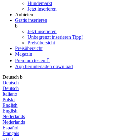
Hundemarkt
Jetzt inserieren
Anbieten
Gratis inserieren
b
Jetzt inserieren
Unbegrenzt inserieren
Tipp!
Preisübersicht
Preisübersicht
Magazin
Premium testen

App herunterladen
download
Deutsch
b
Deutsch
Deutsch
Italiano
Polski
English
English
Nederlands
Nederlands
Español
Français
c

