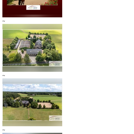
~
~
~