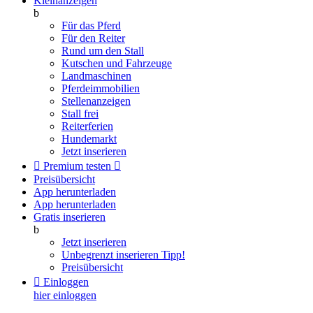
Kleinanzeigen
b
Für das Pferd
Für den Reiter
Rund um den Stall
Kutschen und Fahrzeuge
Landmaschinen
Pferdeimmobilien
Stellenanzeigen
Stall frei
Reiterferien
Hundemarkt
Jetzt inserieren

Premium testen

Preisübersicht
App herunterladen
App herunterladen
Gratis inserieren
b
Jetzt inserieren
Unbegrenzt inserieren
Tipp!
Preisübersicht

Einloggen
hier einloggen