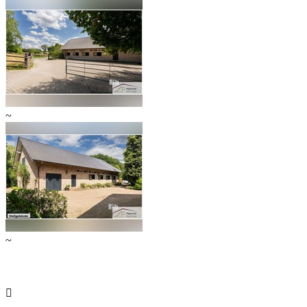
~
~
