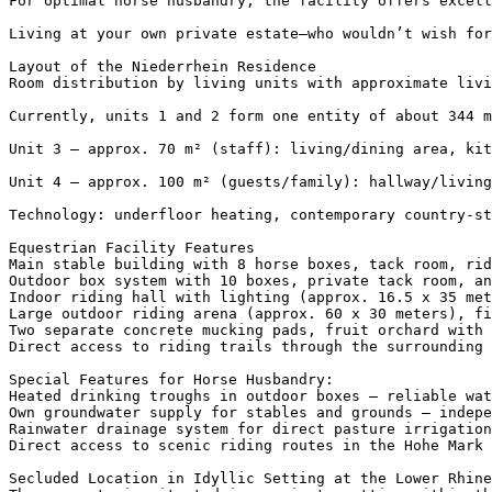
For optimal horse husbandry, the facility offers excell
Living at your own private estate—who wouldn’t wish for
Layout of the Niederrhein Residence

Room distribution by living units with approximate livin
Currently, units 1 and 2 form one entity of about 344 m
Unit 3 – approx. 70 m² (staff): living/dining area, kitc
Unit 4 – approx. 100 m² (guests/family): hallway/living/
Technology: underfloor heating, contemporary country-st
Equestrian Facility Features

Main stable building with 8 horse boxes, tack room, rid
Outdoor box system with 10 boxes, private tack room, and
Indoor riding hall with lighting (approx. 16.5 x 35 mete
Large outdoor riding arena (approx. 60 x 30 meters), fi
Two separate concrete mucking pads, fruit orchard with o
Direct access to riding trails through the surrounding l
Special Features for Horse Husbandry:

Heated drinking troughs in outdoor boxes – reliable wate
Own groundwater supply for stables and grounds – indepen
Rainwater drainage system for direct pasture irrigation.
Direct access to scenic riding routes in the Hohe Mark Na
Secluded Location in Idyllic Setting at the Lower Rhine
