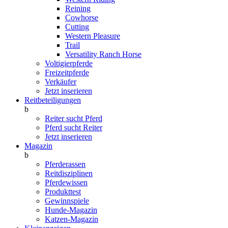
Reining
Cowhorse
Cutting
Western Pleasure
Trail
Versatility Ranch Horse
Voltigierpferde
Freizeitpferde
Verkäufer
Jetzt inserieren
Reitbeteiligungen
b
Reiter sucht Pferd
Pferd sucht Reiter
Jetzt inserieren
Magazin
b
Pferderassen
Reitdisziplinen
Pferdewissen
Produkttest
Gewinnspiele
Hunde-Magazin
Katzen-Magazin