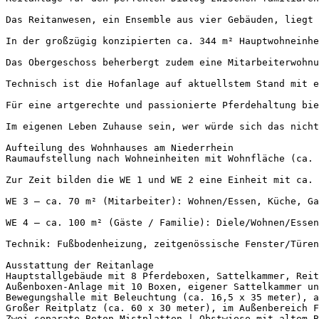
Das Reitanwesen, ein Ensemble aus vier Gebäuden, liegt 
In der großzügig konzipierten ca. 344 m² Hauptwohneinhe
Das Obergeschoss beherbergt zudem eine Mitarbeiterwohnu
Technisch ist die Hofanlage auf aktuellstem Stand mit e
Für eine artgerechte und passionierte Pferdehaltung bie
Im eigenen Leben Zuhause sein, wer würde sich das nicht
Aufteilung des Wohnhauses am Niederrhein

Raumaufstellung nach Wohneinheiten mit Wohnfläche (ca. A
Zur Zeit bilden die WE 1 und WE 2 eine Einheit mit ca. 
WE 3 – ca. 70 m² (Mitarbeiter): Wohnen/Essen, Küche, Gar
WE 4 – ca. 100 m² (Gäste / Familie): Diele/Wohnen/Essen,
Technik: Fußbodenheizung, zeitgenössische Fenster/Türen
Ausstattung der Reitanlage

Hauptstallgebäude mit 8 Pferdeboxen, Sattelkammer, Reit
Außenboxen-Anlage mit 10 Boxen, eigener Sattelkammer und
Bewegungshalle mit Beleuchtung (ca. 16,5 x 35 meter), an
Großer Reitplatz (ca. 60 x 30 meter), im Außenbereich F
Zwei separate Beton-Mistplatten | Obstwiese mit altem Ba