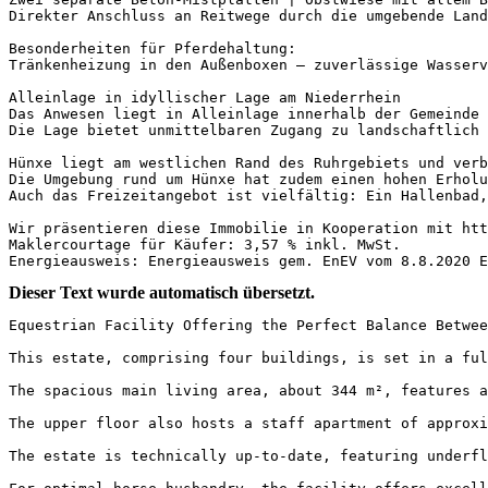
Direkter Anschluss an Reitwege durch die umgebende Lands
Besonderheiten für Pferdehaltung:

Tränkenheizung in den Außenboxen – zuverlässige Wasserv
Alleinlage in idyllischer Lage am Niederrhein

Das Anwesen liegt in Alleinlage innerhalb der Gemeinde 
Die Lage bietet unmittelbaren Zugang zu landschaftlich r
Hünxe liegt am westlichen Rand des Ruhrgebiets und verb
Die Umgebung rund um Hünxe hat zudem einen hohen Erholu
Auch das Freizeitangebot ist vielfältig: Ein Hallenbad,
Wir präsentieren diese Immobilie in Kooperation mit http
Maklercourtage für Käufer: 3,57 % inkl. MwSt.

Energieausweis: Energieausweis gem. EnEV vom 8.8.2020 E
Dieser Text wurde automatisch übersetzt.
Equestrian Facility Offering the Perfect Balance Between
This estate, comprising four buildings, is set in a ful
The spacious main living area, about 344 m², features a
The upper floor also hosts a staff apartment of approxi
The estate is technically up-to-date, featuring underfl