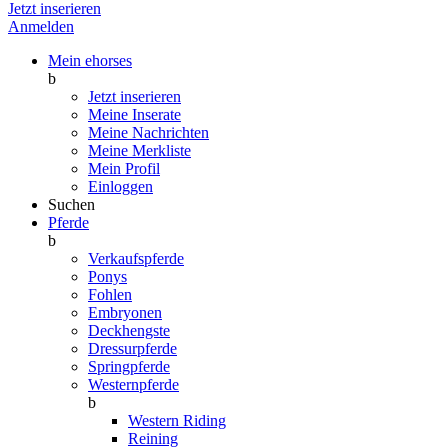
Jetzt inserieren
Anmelden
Mein ehorses
b
Jetzt inserieren
Meine Inserate
Meine Nachrichten
Meine Merkliste
Mein Profil
Einloggen
Suchen
Pferde
b
Verkaufspferde
Ponys
Fohlen
Embryonen
Deckhengste
Dressurpferde
Springpferde
Westernpferde
b
Western Riding
Reining