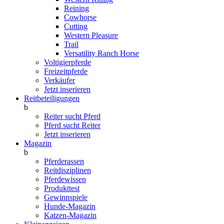
Reining
Cowhorse
Cutting
Western Pleasure
Trail
Versatility Ranch Horse
Voltigierpferde
Freizeitpferde
Verkäufer
Jetzt inserieren
Reitbeteiligungen
b
Reiter sucht Pferd
Pferd sucht Reiter
Jetzt inserieren
Magazin
b
Pferderassen
Reitdisziplinen
Pferdewissen
Produkttest
Gewinnspiele
Hunde-Magazin
Katzen-Magazin