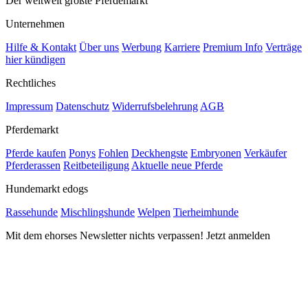
Der weltweit größte Pferdemarkt
Unternehmen
Hilfe & Kontakt
Über uns
Werbung
Karriere
Premium Info
Verträge
hier kündigen
Rechtliches
Impressum
Datenschutz
Widerrufsbelehrung
AGB
Pferdemarkt
Pferde kaufen
Ponys
Fohlen
Deckhengste
Embryonen
Verkäufer
Pferderassen
Reitbeteiligung
Aktuelle neue Pferde
Hundemarkt edogs
Rassehunde
Mischlingshunde
Welpen
Tierheimhunde
Mit dem ehorses Newsletter nichts verpassen! Jetzt anmelden