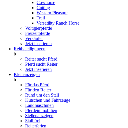
Cowhorse
Cutting
Western Pleasure
Trail
Versatility Ranch Horse
Voltigierpferde
Freizeitpferde
Verkäufer
Jetzt inserieren
Reitbeteiligungen
b
Reiter sucht Pferd
Pferd sucht Reiter
Jetzt inserieren
Kleinanzeigen
b
Für das Pferd
Für den Reiter
Rund um den Stall
Kutschen und Fahrzeuge
Landmaschinen
Pferdeimmobilien
Stellenanzeigen
Stall frei
Reiterferien