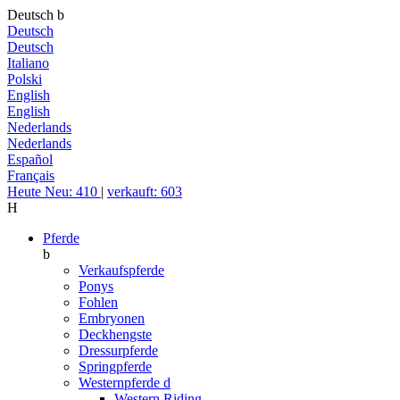
Deutsch
b
Deutsch
Deutsch
Italiano
Polski
English
English
Nederlands
Nederlands
Español
Français
Heute Neu: 410
|
verkauft: 603
H
Pferde
b
Verkaufspferde
Ponys
Fohlen
Embryonen
Deckhengste
Dressurpferde
Springpferde
Westernpferde
d
Western Riding