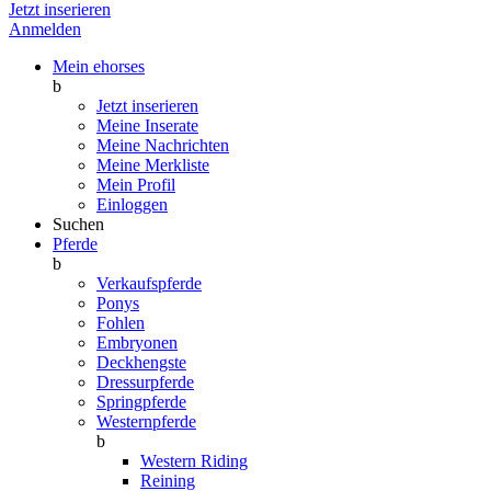
Jetzt inserieren
Anmelden
Mein ehorses
b
Jetzt inserieren
Meine Inserate
Meine Nachrichten
Meine Merkliste
Mein Profil
Einloggen
Suchen
Pferde
b
Verkaufspferde
Ponys
Fohlen
Embryonen
Deckhengste
Dressurpferde
Springpferde
Westernpferde
b
Western Riding
Reining