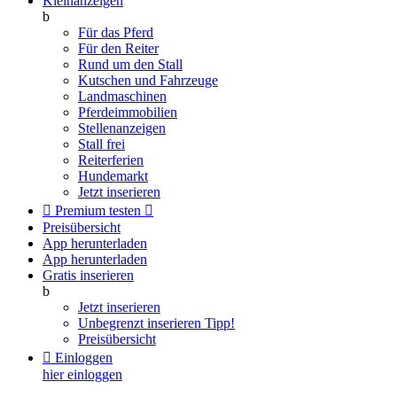
Kleinanzeigen
b
Für das Pferd
Für den Reiter
Rund um den Stall
Kutschen und Fahrzeuge
Landmaschinen
Pferdeimmobilien
Stellenanzeigen
Stall frei
Reiterferien
Hundemarkt
Jetzt inserieren

Premium testen

Preisübersicht
App herunterladen
App herunterladen
Gratis inserieren
b
Jetzt inserieren
Unbegrenzt inserieren
Tipp!
Preisübersicht

Einloggen
hier einloggen