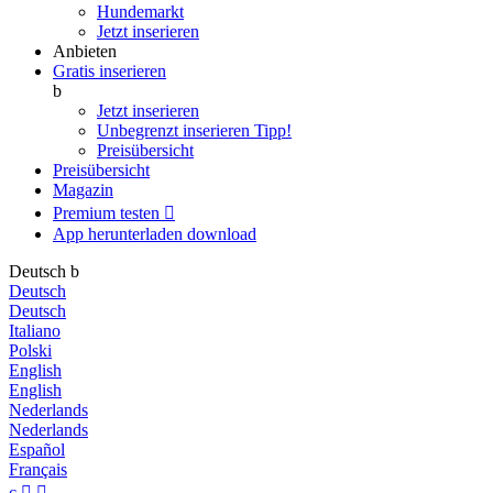
Hundemarkt
Jetzt inserieren
Anbieten
Gratis inserieren
b
Jetzt inserieren
Unbegrenzt inserieren
Tipp!
Preisübersicht
Preisübersicht
Magazin
Premium testen

App herunterladen
download
Deutsch
b
Deutsch
Deutsch
Italiano
Polski
English
English
Nederlands
Nederlands
Español
Français
c

