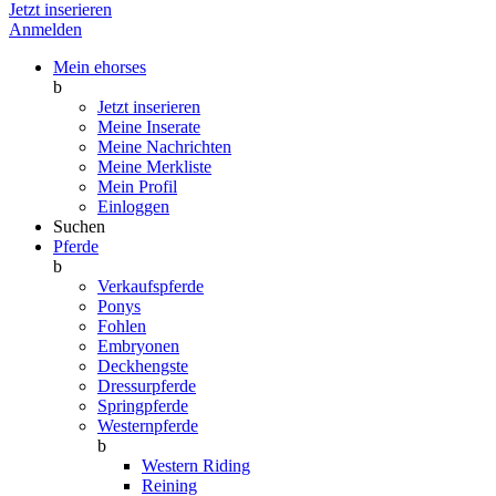
Jetzt inserieren
Anmelden
Mein ehorses
b
Jetzt inserieren
Meine Inserate
Meine Nachrichten
Meine Merkliste
Mein Profil
Einloggen
Suchen
Pferde
b
Verkaufspferde
Ponys
Fohlen
Embryonen
Deckhengste
Dressurpferde
Springpferde
Westernpferde
b
Western Riding
Reining