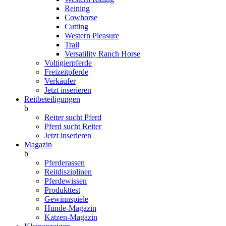
Reining
Cowhorse
Cutting
Western Pleasure
Trail
Versatility Ranch Horse
Voltigierpferde
Freizeitpferde
Verkäufer
Jetzt inserieren
Reitbeteiligungen
b
Reiter sucht Pferd
Pferd sucht Reiter
Jetzt inserieren
Magazin
b
Pferderassen
Reitdisziplinen
Pferdewissen
Produkttest
Gewinnspiele
Hunde-Magazin
Katzen-Magazin