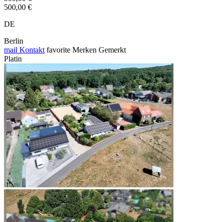
500,00 €
DE
Berlin
mail
Kontakt
favorite
Merken
Gemerkt
Platin