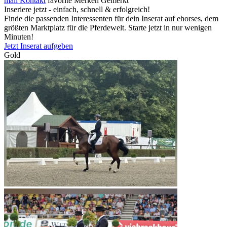
mail
Kontakt
favorite
Merken
Gemerkt
Inseriere jetzt - einfach, schnell & erfolgreich!
Finde die passenden Interessenten für dein Inserat auf ehorses, dem
größten Marktplatz für die Pferdewelt. Starte jetzt in nur wenigen
Minuten!
Jetzt Inserat aufgeben
Gold