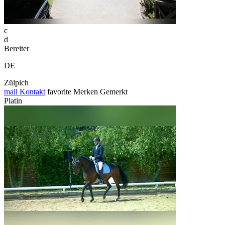
c
d
Bereiter
DE
Zülpich
mail
Kontakt
favorite
Merken
Gemerkt
Platin