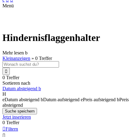
Menü
Hindernisflaggenhalter
Mehr lesen
b
Kleinanzeigen
»
0 Treffer

0 Treffer
Sortieren nach
Datum absteigend
b
H
e
Datum absteigend
b
Datum aufsteigend
e
Preis aufsteigend
b
Preis
absteigend
Suche speichern
Jetzt inserieren
0 Treffer

Filtern
