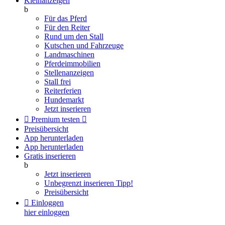
Kleinanzeigen
b
Für das Pferd
Für den Reiter
Rund um den Stall
Kutschen und Fahrzeuge
Landmaschinen
Pferdeimmobilien
Stellenanzeigen
Stall frei
Reiterferien
Hundemarkt
Jetzt inserieren

Premium testen

Preisübersicht
App herunterladen
App herunterladen
Gratis inserieren
b
Jetzt inserieren
Unbegrenzt inserieren
Tipp!
Preisübersicht

Einloggen
hier einloggen