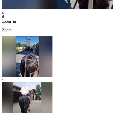
c
d
zoom_in
Zoom
~