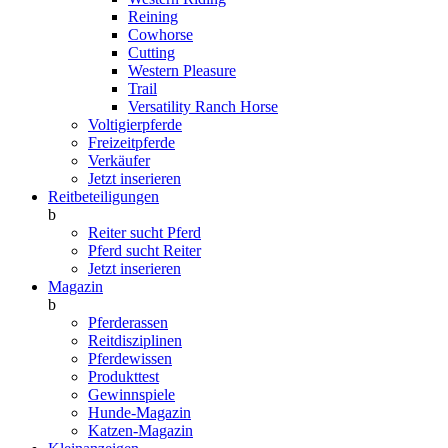
Reining
Cowhorse
Cutting
Western Pleasure
Trail
Versatility Ranch Horse
Voltigierpferde
Freizeitpferde
Verkäufer
Jetzt inserieren
Reitbeteiligungen
b
Reiter sucht Pferd
Pferd sucht Reiter
Jetzt inserieren
Magazin
b
Pferderassen
Reitdisziplinen
Pferdewissen
Produkttest
Gewinnspiele
Hunde-Magazin
Katzen-Magazin