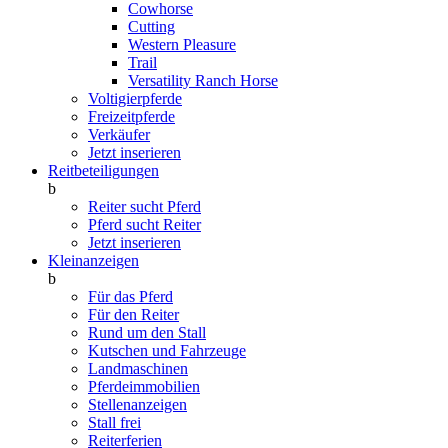
Cowhorse
Cutting
Western Pleasure
Trail
Versatility Ranch Horse
Voltigierpferde
Freizeitpferde
Verkäufer
Jetzt inserieren
Reitbeteiligungen
b
Reiter sucht Pferd
Pferd sucht Reiter
Jetzt inserieren
Kleinanzeigen
b
Für das Pferd
Für den Reiter
Rund um den Stall
Kutschen und Fahrzeuge
Landmaschinen
Pferdeimmobilien
Stellenanzeigen
Stall frei
Reiterferien