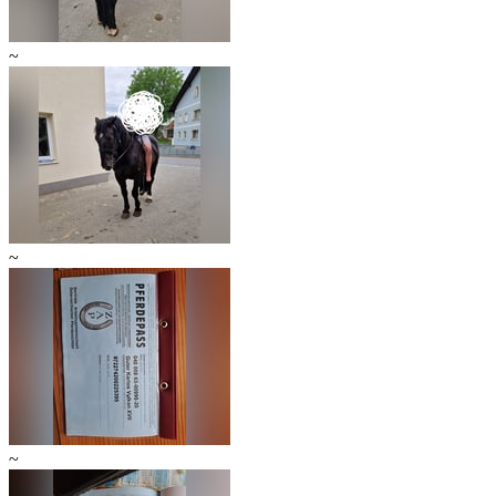
~
~
~