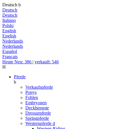
Deutsch
b
Deutsch
Deutsch
Italiano
Polski
English
English
Nederlands
Nederlands
Español
Français
Heute Neu: 386
|
verkauft: 546
H
Pferde
b
Verkaufspferde
Ponys
Fohlen
Embryonen
Deckhengste
Dressurpferde
Springpferde
Westernpferde
d
Western Riding