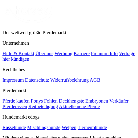
Der weltweit größte Pferdemarkt
Unternehmen
Hilfe & Kontakt
Über uns
Werbung
Karriere
Premium Info
Verträge
hier kündigen
Rechtliches
Impressum
Datenschutz
Widerrufsbelehrung
AGB
Pferdemarkt
Pferde kaufen
Ponys
Fohlen
Deckhengste
Embryonen
Verkäufer
Pferderassen
Reitbeteiligung
Aktuelle neue Pferde
Hundemarkt edogs
Rassehunde
Mischlingshunde
Welpen
Tierheimhunde
Mit dem ehorses Newsletter nichts verpassen! Jetzt anmelden