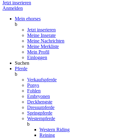
Jetzt inserieren
Anmelden
Mein ehorses
b
Jetzt inserieren
Meine Inserate
Meine Nachrichten
Meine Merkliste
Mein Profil
Einloggen
Suchen
Pferde
b
Verkaufspferde
Ponys
Fohlen
Embryonen
Deckhengste
Dressurpferde
Springpferde
Westernpferde
b
Western Riding
Reining