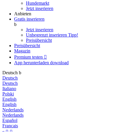
Hundemarkt
Jetzt inserieren
Anbieten
Gratis inserieren
b
Jetzt inserieren
Unbegrenzt inserieren
Tipp!
Preisübersicht
Preisübersicht
Magazin
Premium testen

App herunterladen
download
Deutsch
b
Deutsch
Deutsch
Italiano
Polski
English
English
Nederlands
Nederlands
Español
Français
c

