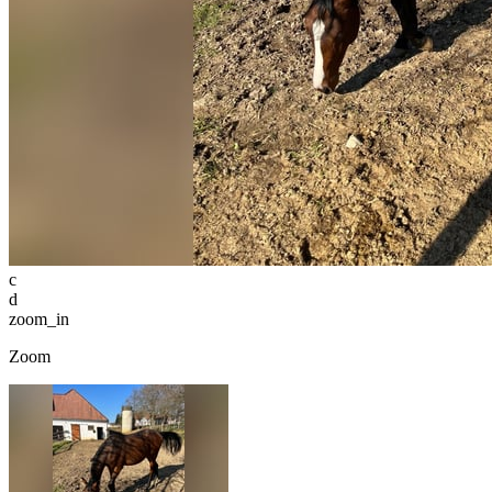
c
d
zoom_in
Zoom