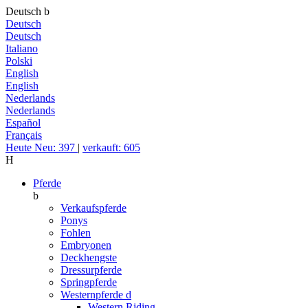
Deutsch
b
Deutsch
Deutsch
Italiano
Polski
English
English
Nederlands
Nederlands
Español
Français
Heute Neu: 397
|
verkauft: 605
H
Pferde
b
Verkaufspferde
Ponys
Fohlen
Embryonen
Deckhengste
Dressurpferde
Springpferde
Westernpferde
d
Western Riding