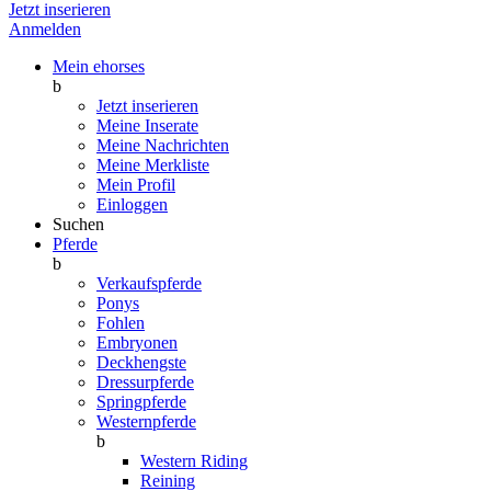
Jetzt inserieren
Anmelden
Mein ehorses
b
Jetzt inserieren
Meine Inserate
Meine Nachrichten
Meine Merkliste
Mein Profil
Einloggen
Suchen
Pferde
b
Verkaufspferde
Ponys
Fohlen
Embryonen
Deckhengste
Dressurpferde
Springpferde
Westernpferde
b
Western Riding
Reining