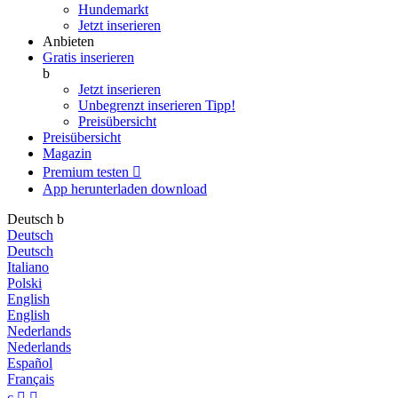
Hundemarkt
Jetzt inserieren
Anbieten
Gratis inserieren
b
Jetzt inserieren
Unbegrenzt inserieren
Tipp!
Preisübersicht
Preisübersicht
Magazin
Premium testen

App herunterladen
download
Deutsch
b
Deutsch
Deutsch
Italiano
Polski
English
English
Nederlands
Nederlands
Español
Français
c

