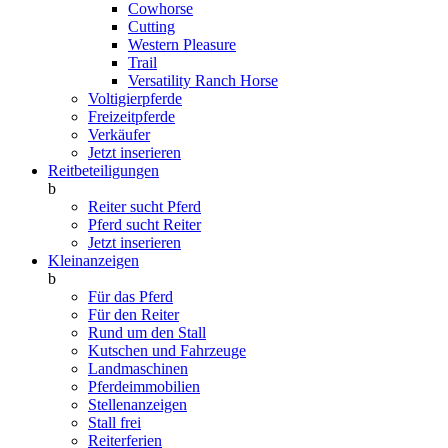
Cowhorse
Cutting
Western Pleasure
Trail
Versatility Ranch Horse
Voltigierpferde
Freizeitpferde
Verkäufer
Jetzt inserieren
Reitbeteiligungen
b
Reiter sucht Pferd
Pferd sucht Reiter
Jetzt inserieren
Kleinanzeigen
b
Für das Pferd
Für den Reiter
Rund um den Stall
Kutschen und Fahrzeuge
Landmaschinen
Pferdeimmobilien
Stellenanzeigen
Stall frei
Reiterferien