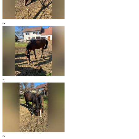
~
~
~