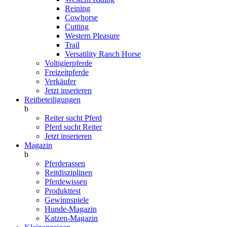
Reining
Cowhorse
Cutting
Western Pleasure
Trail
Versatility Ranch Horse
Voltigierpferde
Freizeitpferde
Verkäufer
Jetzt inserieren
Reitbeteiligungen
b
Reiter sucht Pferd
Pferd sucht Reiter
Jetzt inserieren
Magazin
b
Pferderassen
Reitdisziplinen
Pferdewissen
Produkttest
Gewinnspiele
Hunde-Magazin
Katzen-Magazin