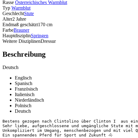
Rasse
Österreichisches Warmblut
Typ
Warmblut
Geschlecht
Stute
Alter
2 Jahre
Endmaß geschätzt
170 cm
Farbe
Brauner
Hauptdisziplin
Springen
Weitere Disziplinen
Dressur
Beschreibung
Deutsch
Englisch
Spanisch
Französisch
Italienisch
Niederländisch
Polnisch
Deutsch
Bestens gezogen nach Clintolino über Clinton I  aus eine
Sehr liebe, aufgeschlossene und umgängliche Stute mit mo
Unkompliziert im Umgang, menschenbezogen und mit viel Qu
Ein spannendes Pferd für Sport und Zukunft 🐴