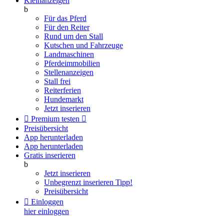
Kleinanzeigen
b
Für das Pferd
Für den Reiter
Rund um den Stall
Kutschen und Fahrzeuge
Landmaschinen
Pferdeimmobilien
Stellenanzeigen
Stall frei
Reiterferien
Hundemarkt
Jetzt inserieren

Premium testen

Preisübersicht
App herunterladen
App herunterladen
Gratis inserieren
b
Jetzt inserieren
Unbegrenzt inserieren
Tipp!
Preisübersicht

Einloggen
hier einloggen