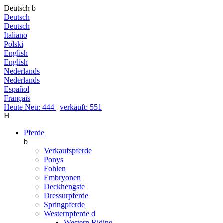
Deutsch
b
Deutsch
Deutsch
Italiano
Polski
English
English
Nederlands
Nederlands
Español
Français
Heute Neu: 444
|
verkauft: 551
H
Pferde
b
Verkaufspferde
Ponys
Fohlen
Embryonen
Deckhengste
Dressurpferde
Springpferde
Westernpferde
d
Western Riding