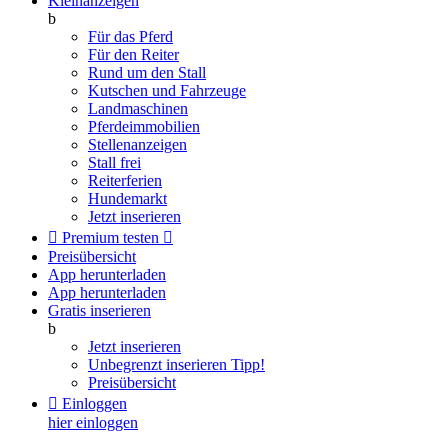
Kleinanzeigen
b
Für das Pferd
Für den Reiter
Rund um den Stall
Kutschen und Fahrzeuge
Landmaschinen
Pferdeimmobilien
Stellenanzeigen
Stall frei
Reiterferien
Hundemarkt
Jetzt inserieren

Premium testen

Preisübersicht
App herunterladen
App herunterladen
Gratis inserieren
b
Jetzt inserieren
Unbegrenzt inserieren
Tipp!
Preisübersicht

Einloggen
hier einloggen