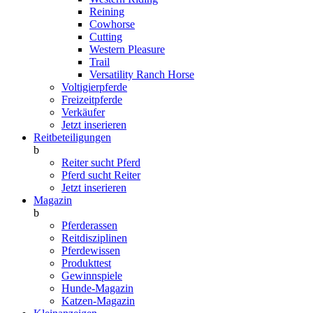
Reining
Cowhorse
Cutting
Western Pleasure
Trail
Versatility Ranch Horse
Voltigierpferde
Freizeitpferde
Verkäufer
Jetzt inserieren
Reitbeteiligungen
b
Reiter sucht Pferd
Pferd sucht Reiter
Jetzt inserieren
Magazin
b
Pferderassen
Reitdisziplinen
Pferdewissen
Produkttest
Gewinnspiele
Hunde-Magazin
Katzen-Magazin