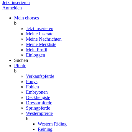
Jetzt inserieren
Anmelden
Mein ehorses
b
Jetzt inserieren
Meine Inserate
Meine Nachrichten
Meine Merkliste
Mein Profil
Einloggen
Suchen
Pferde
b
Verkaufspferde
Ponys
Fohlen
Embryonen
Deckhengste
Dressurpferde
Springpferde
Westernpferde
b
Western Riding
Reining