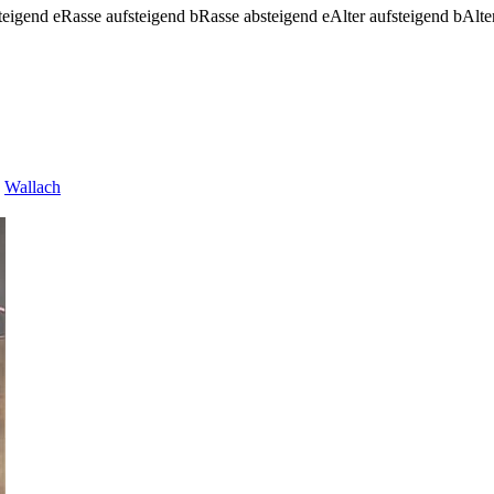
teigend
e
Rasse aufsteigend
b
Rasse absteigend
e
Alter aufsteigend
b
Alte
Wallach