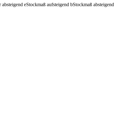
r absteigend
e
Stockmaß aufsteigend
b
Stockmaß absteigend