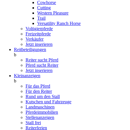
Cowhorse
Cutting
Western Pleasure
Trail
Versatility Ranch Horse
Voltigierpferde
Freizeitpferde
Verkäufer
Jetzt inserieren
Reitbeteiligungen
b
Reiter sucht Pferd
Pferd sucht Reiter
Jetzt inserieren
Kleinanzeigen
b
Für das Pferd
Für den Reiter
Rund um den Stall
Kutschen und Fahrzeuge
Landmaschinen
Pferdeimmobilien
Stellenanzeigen
Stall frei
Reiterferien