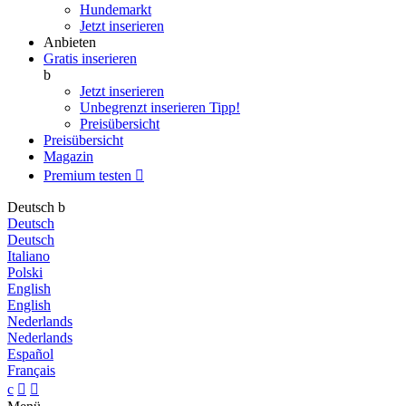
Hundemarkt
Jetzt inserieren
Anbieten
Gratis inserieren
b
Jetzt inserieren
Unbegrenzt inserieren
Tipp!
Preisübersicht
Preisübersicht
Magazin
Premium testen

Deutsch
b
Deutsch
Deutsch
Italiano
Polski
English
English
Nederlands
Nederlands
Español
Français
c

