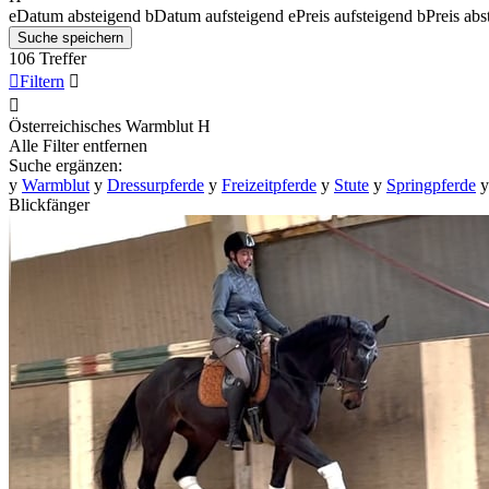
e
Datum absteigend
b
Datum aufsteigend
e
Preis aufsteigend
b
Preis abs
Suche speichern
106 Treffer

Filtern


Österreichisches Warmblut
H
Alle Filter entfernen
Suche ergänzen:
y
Warmblut
y
Dressurpferde
y
Freizeitpferde
y
Stute
y
Springpferde
y
Blickfänger