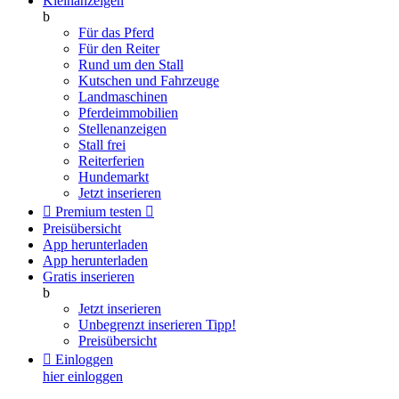
Kleinanzeigen
b
Für das Pferd
Für den Reiter
Rund um den Stall
Kutschen und Fahrzeuge
Landmaschinen
Pferdeimmobilien
Stellenanzeigen
Stall frei
Reiterferien
Hundemarkt
Jetzt inserieren

Premium testen

Preisübersicht
App herunterladen
App herunterladen
Gratis inserieren
b
Jetzt inserieren
Unbegrenzt inserieren
Tipp!
Preisübersicht

Einloggen
hier einloggen