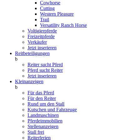
Cowhorse
Cutting
Western Pleasure
Trail
Versatility Ranch Horse
Voltigierpferde
Freizeitpferde
Verkäufer
Jetzt inserieren
Reitbeteiligungen
b
Reiter sucht Pferd
Pferd sucht Reiter
Jetzt inserieren
Kleinanzeigen
b
Für das Pferd
Für den Reiter
Rund um den Stall
Kutschen und Fahrzeuge
Landmaschinen
Pferdeimmobilien
Stellenanzeigen
Stall frei
Reiterferien