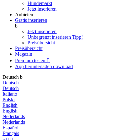
Hundemarkt
Jetzt inserieren
Anbieten
Gratis inserieren
b
Jetzt inserieren
Unbegrenzt inserieren
Tipp!
Preisübersicht
Preisübersicht
Magazin
Premium testen

App herunterladen
download
Deutsch
b
Deutsch
Deutsch
Italiano
Polski
English
English
Nederlands
Nederlands
Español
Français
c

