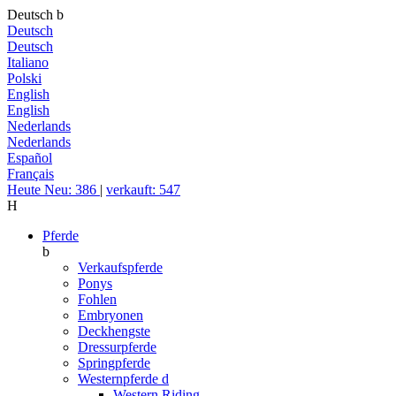
Deutsch
b
Deutsch
Deutsch
Italiano
Polski
English
English
Nederlands
Nederlands
Español
Français
Heute Neu: 386
|
verkauft: 547
H
Pferde
b
Verkaufspferde
Ponys
Fohlen
Embryonen
Deckhengste
Dressurpferde
Springpferde
Westernpferde
d
Western Riding