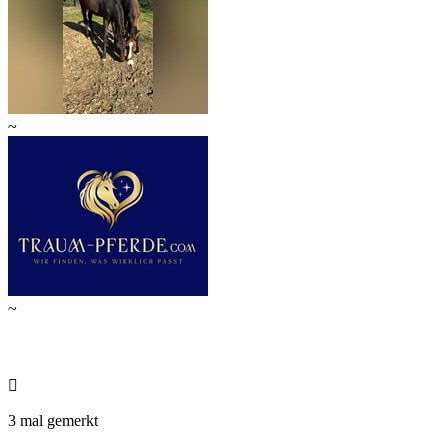
~
~

3 mal gemerkt