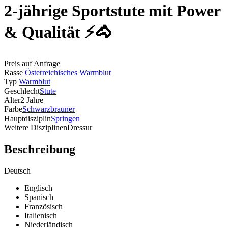
2-jährige Sportstute mit Power
& Qualität ⚡🐴
Preis auf Anfrage
Rasse
Österreichisches Warmblut
Typ
Warmblut
Geschlecht
Stute
Alter
2 Jahre
Farbe
Schwarzbrauner
Hauptdisziplin
Springen
Weitere Disziplinen
Dressur
Beschreibung
Deutsch
Englisch
Spanisch
Französisch
Italienisch
Niederländisch