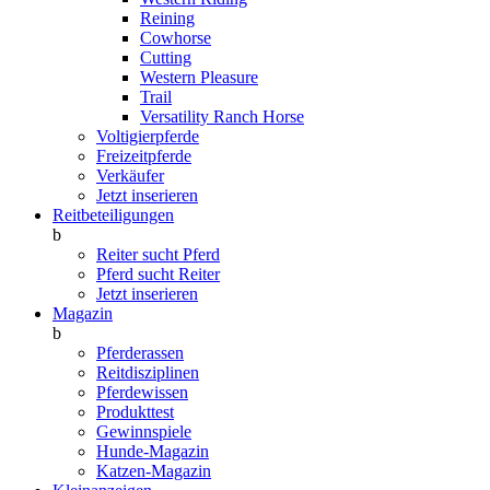
Reining
Cowhorse
Cutting
Western Pleasure
Trail
Versatility Ranch Horse
Voltigierpferde
Freizeitpferde
Verkäufer
Jetzt inserieren
Reitbeteiligungen
b
Reiter sucht Pferd
Pferd sucht Reiter
Jetzt inserieren
Magazin
b
Pferderassen
Reitdisziplinen
Pferdewissen
Produkttest
Gewinnspiele
Hunde-Magazin
Katzen-Magazin