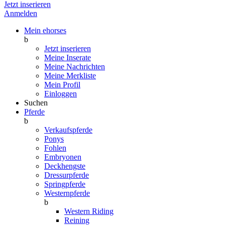
Jetzt inserieren
Anmelden
Mein ehorses
b
Jetzt inserieren
Meine Inserate
Meine Nachrichten
Meine Merkliste
Mein Profil
Einloggen
Suchen
Pferde
b
Verkaufspferde
Ponys
Fohlen
Embryonen
Deckhengste
Dressurpferde
Springpferde
Westernpferde
b
Western Riding
Reining