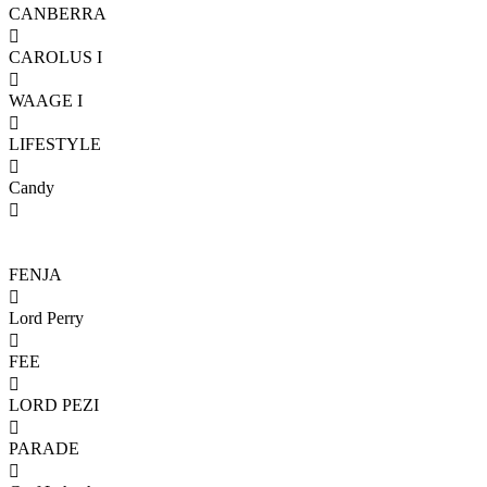
CANBERRA

CAROLUS I

WAAGE I

LIFESTYLE

Candy

FENJA

Lord Perry

FEE

LORD PEZI

PARADE
