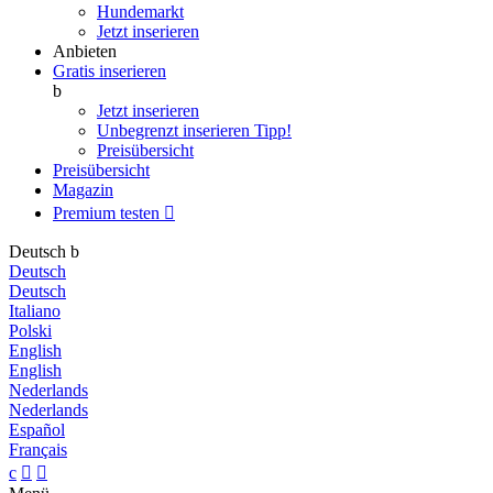
Hundemarkt
Jetzt inserieren
Anbieten
Gratis inserieren
b
Jetzt inserieren
Unbegrenzt inserieren
Tipp!
Preisübersicht
Preisübersicht
Magazin
Premium testen

Deutsch
b
Deutsch
Deutsch
Italiano
Polski
English
English
Nederlands
Nederlands
Español
Français
c

