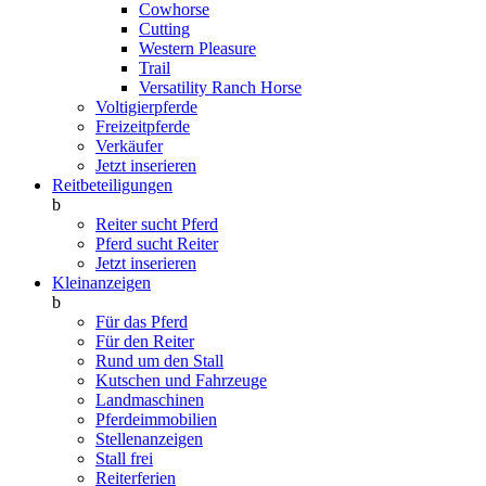
Cowhorse
Cutting
Western Pleasure
Trail
Versatility Ranch Horse
Voltigierpferde
Freizeitpferde
Verkäufer
Jetzt inserieren
Reitbeteiligungen
b
Reiter sucht Pferd
Pferd sucht Reiter
Jetzt inserieren
Kleinanzeigen
b
Für das Pferd
Für den Reiter
Rund um den Stall
Kutschen und Fahrzeuge
Landmaschinen
Pferdeimmobilien
Stellenanzeigen
Stall frei
Reiterferien