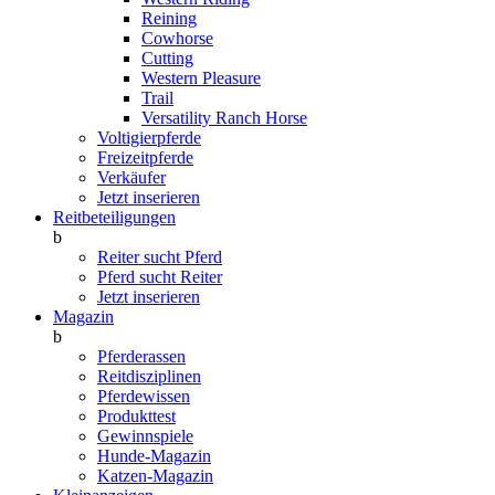
Reining
Cowhorse
Cutting
Western Pleasure
Trail
Versatility Ranch Horse
Voltigierpferde
Freizeitpferde
Verkäufer
Jetzt inserieren
Reitbeteiligungen
b
Reiter sucht Pferd
Pferd sucht Reiter
Jetzt inserieren
Magazin
b
Pferderassen
Reitdisziplinen
Pferdewissen
Produkttest
Gewinnspiele
Hunde-Magazin
Katzen-Magazin