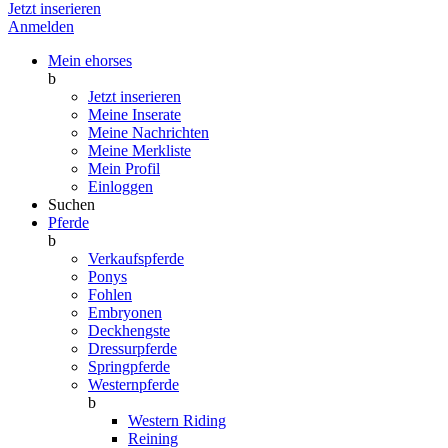
Jetzt inserieren
Anmelden
Mein ehorses
b
Jetzt inserieren
Meine Inserate
Meine Nachrichten
Meine Merkliste
Mein Profil
Einloggen
Suchen
Pferde
b
Verkaufspferde
Ponys
Fohlen
Embryonen
Deckhengste
Dressurpferde
Springpferde
Westernpferde
b
Western Riding
Reining