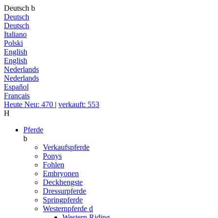
Deutsch
b
Deutsch
Deutsch
Italiano
Polski
English
English
Nederlands
Nederlands
Español
Français
Heute Neu: 470
|
verkauft: 553
H
Pferde
b
Verkaufspferde
Ponys
Fohlen
Embryonen
Deckhengste
Dressurpferde
Springpferde
Westernpferde
d
Western Riding