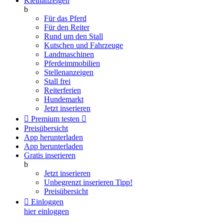
Kleinanzeigen
b
Für das Pferd
Für den Reiter
Rund um den Stall
Kutschen und Fahrzeuge
Landmaschinen
Pferdeimmobilien
Stellenanzeigen
Stall frei
Reiterferien
Hundemarkt
Jetzt inserieren

Premium testen

Preisübersicht
App herunterladen
App herunterladen
Gratis inserieren
b
Jetzt inserieren
Unbegrenzt inserieren
Tipp!
Preisübersicht

Einloggen
hier einloggen