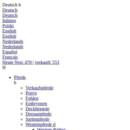
Deutsch
b
Deutsch
Deutsch
Italiano
Polski
English
English
Nederlands
Nederlands
Español
Français
Heute Neu: 470
|
verkauft: 553
H
Pferde
b
Verkaufspferde
Ponys
Fohlen
Embryonen
Deckhengste
Dressurpferde
Springpferde
Westernpferde
d
Western Riding