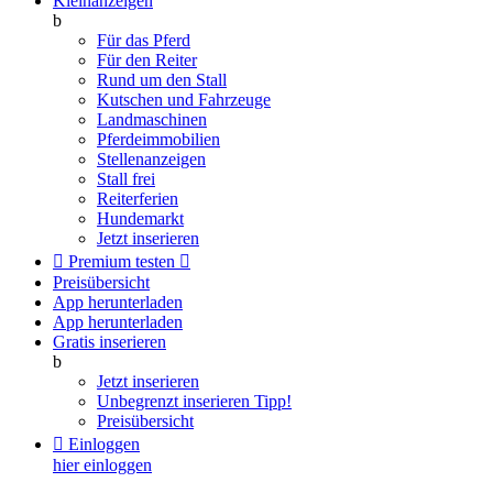
Kleinanzeigen
b
Für das Pferd
Für den Reiter
Rund um den Stall
Kutschen und Fahrzeuge
Landmaschinen
Pferdeimmobilien
Stellenanzeigen
Stall frei
Reiterferien
Hundemarkt
Jetzt inserieren

Premium testen

Preisübersicht
App herunterladen
App herunterladen
Gratis inserieren
b
Jetzt inserieren
Unbegrenzt inserieren
Tipp!
Preisübersicht

Einloggen
hier einloggen