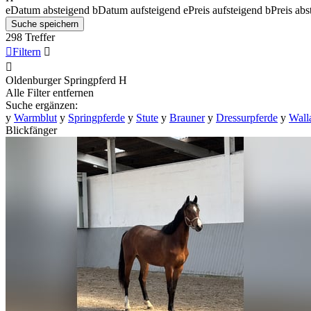
e
Datum absteigend
b
Datum aufsteigend
e
Preis aufsteigend
b
Preis abs
Suche speichern
298 Treffer

Filtern


Oldenburger Springpferd
H
Alle Filter entfernen
Suche ergänzen:
y
Warmblut
y
Springpferde
y
Stute
y
Brauner
y
Dressurpferde
y
Wall
Blickfänger