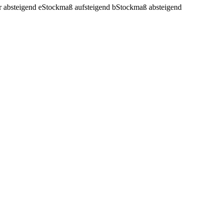
r absteigend
e
Stockmaß aufsteigend
b
Stockmaß absteigend