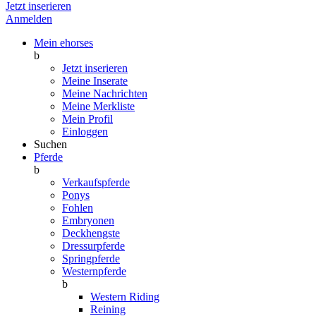
Jetzt inserieren
Anmelden
Mein ehorses
b
Jetzt inserieren
Meine Inserate
Meine Nachrichten
Meine Merkliste
Mein Profil
Einloggen
Suchen
Pferde
b
Verkaufspferde
Ponys
Fohlen
Embryonen
Deckhengste
Dressurpferde
Springpferde
Westernpferde
b
Western Riding
Reining