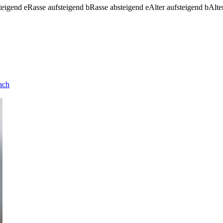
teigend
e
Rasse aufsteigend
b
Rasse absteigend
e
Alter aufsteigend
b
Alte
ach