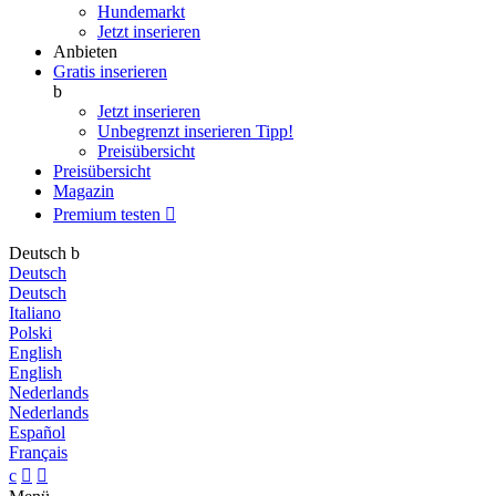
Hundemarkt
Jetzt inserieren
Anbieten
Gratis inserieren
b
Jetzt inserieren
Unbegrenzt inserieren
Tipp!
Preisübersicht
Preisübersicht
Magazin
Premium testen

Deutsch
b
Deutsch
Deutsch
Italiano
Polski
English
English
Nederlands
Nederlands
Español
Français
c

