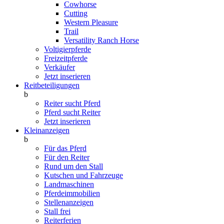
Cowhorse
Cutting
Western Pleasure
Trail
Versatility Ranch Horse
Voltigierpferde
Freizeitpferde
Verkäufer
Jetzt inserieren
Reitbeteiligungen
b
Reiter sucht Pferd
Pferd sucht Reiter
Jetzt inserieren
Kleinanzeigen
b
Für das Pferd
Für den Reiter
Rund um den Stall
Kutschen und Fahrzeuge
Landmaschinen
Pferdeimmobilien
Stellenanzeigen
Stall frei
Reiterferien