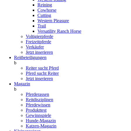
Reining
Cowhorse
Cutting
Western Pleasure
Trail
Versatility Ranch Horse
Voltigierpferde
Freizeitpferde
Verkäufer
Jetzt inserieren
Reitbeteiligungen
b
Reiter sucht Pferd
Pferd sucht Reiter
Jetzt inserieren
Magazin
b
Pferderassen
Reitdisziplinen
Pferdewissen
Produkttest
Gewinnspiele
Hunde-Magazin
Katzen-Magazin