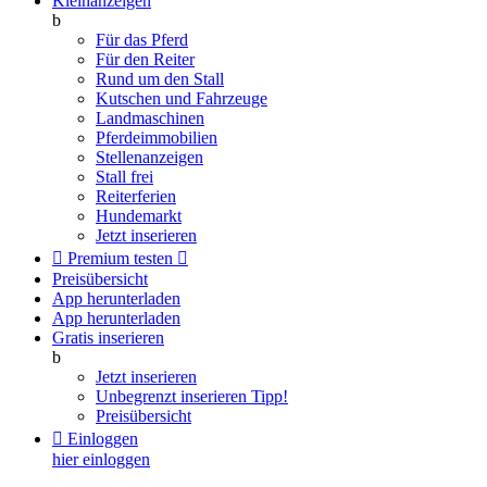
Kleinanzeigen
b
Für das Pferd
Für den Reiter
Rund um den Stall
Kutschen und Fahrzeuge
Landmaschinen
Pferdeimmobilien
Stellenanzeigen
Stall frei
Reiterferien
Hundemarkt
Jetzt inserieren

Premium testen

Preisübersicht
App herunterladen
App herunterladen
Gratis inserieren
b
Jetzt inserieren
Unbegrenzt inserieren
Tipp!
Preisübersicht

Einloggen
hier einloggen