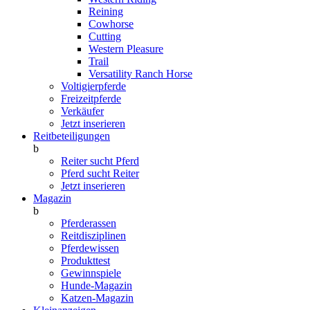
Reining
Cowhorse
Cutting
Western Pleasure
Trail
Versatility Ranch Horse
Voltigierpferde
Freizeitpferde
Verkäufer
Jetzt inserieren
Reitbeteiligungen
b
Reiter sucht Pferd
Pferd sucht Reiter
Jetzt inserieren
Magazin
b
Pferderassen
Reitdisziplinen
Pferdewissen
Produkttest
Gewinnspiele
Hunde-Magazin
Katzen-Magazin