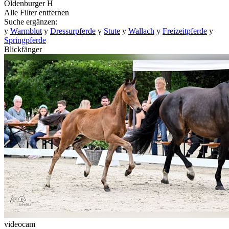
Oldenburger
H
Alle Filter entfernen
Suche ergänzen:
y
Warmblut
y
Dressurpferde
y
Stute
y
Wallach
y
Freizeitpferde
y
Springpferde
Blickfänger
videocam