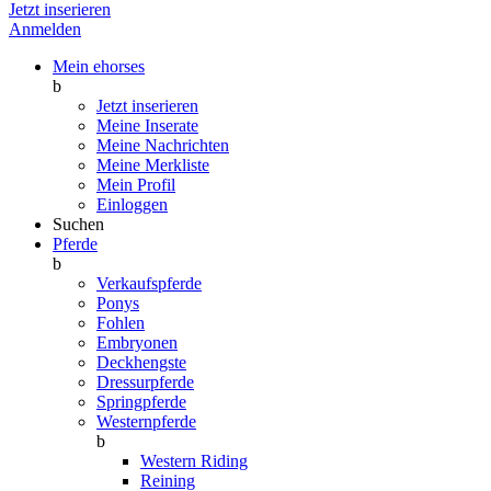
Jetzt inserieren
Anmelden
Mein ehorses
b
Jetzt inserieren
Meine Inserate
Meine Nachrichten
Meine Merkliste
Mein Profil
Einloggen
Suchen
Pferde
b
Verkaufspferde
Ponys
Fohlen
Embryonen
Deckhengste
Dressurpferde
Springpferde
Westernpferde
b
Western Riding
Reining