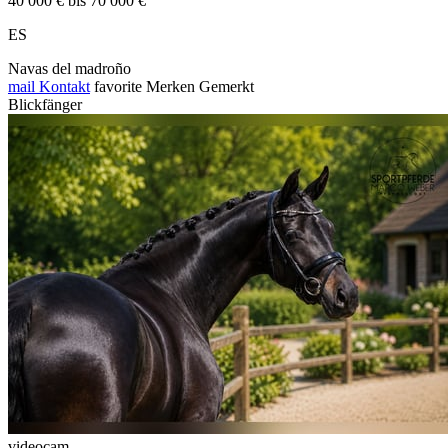
40 000 € bis 70 000 €
ES
Navas del madroño
mail
Kontakt
favorite
Merken
Gemerkt
Blickfänger
videocam