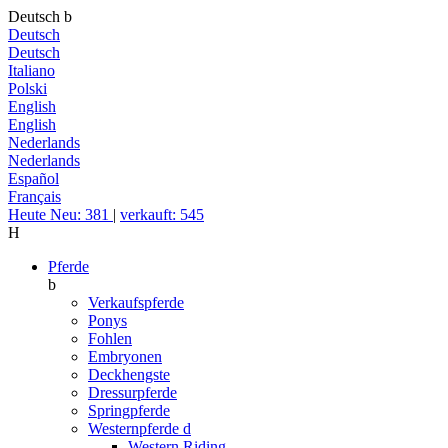
Deutsch
b
Deutsch
Deutsch
Italiano
Polski
English
English
Nederlands
Nederlands
Español
Français
Heute Neu: 381
|
verkauft: 545
H
Pferde
b
Verkaufspferde
Ponys
Fohlen
Embryonen
Deckhengste
Dressurpferde
Springpferde
Westernpferde
d
Western Riding