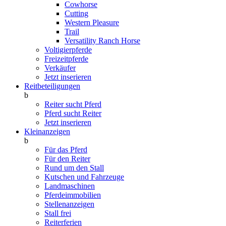
Cowhorse
Cutting
Western Pleasure
Trail
Versatility Ranch Horse
Voltigierpferde
Freizeitpferde
Verkäufer
Jetzt inserieren
Reitbeteiligungen
b
Reiter sucht Pferd
Pferd sucht Reiter
Jetzt inserieren
Kleinanzeigen
b
Für das Pferd
Für den Reiter
Rund um den Stall
Kutschen und Fahrzeuge
Landmaschinen
Pferdeimmobilien
Stellenanzeigen
Stall frei
Reiterferien