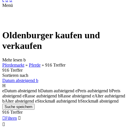
Menü
Oldenburger kaufen und
verkaufen
Mehr lesen
b
Pferdemarkt
»
Pferde
»
916 Treffer
916 Treffer
Sortieren nach
Datum absteigend
b
H
e
Datum absteigend
b
Datum aufsteigend
e
Preis aufsteigend
b
Preis
absteigend
e
Rasse aufsteigend
b
Rasse absteigend
e
Alter aufsteigend
b
Alter absteigend
e
Stockmaß aufsteigend
b
Stockmaß absteigend
Suche speichern
916 Treffer

Filtern

