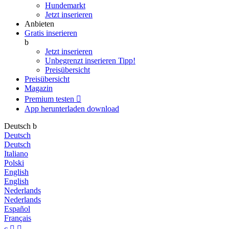
Hundemarkt
Jetzt inserieren
Anbieten
Gratis inserieren
b
Jetzt inserieren
Unbegrenzt inserieren
Tipp!
Preisübersicht
Preisübersicht
Magazin
Premium testen

App herunterladen
download
Deutsch
b
Deutsch
Deutsch
Italiano
Polski
English
English
Nederlands
Nederlands
Español
Français
c

