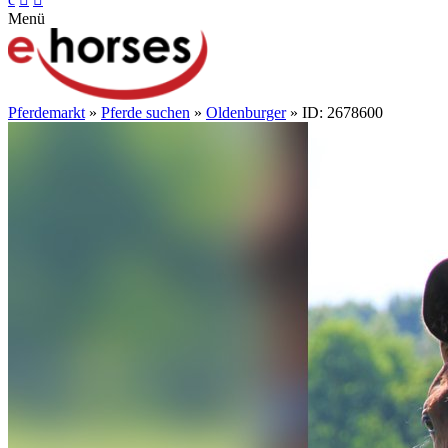
Menü
Pferdemarkt
»
Pferde suchen
»
Oldenburger
» ID: 2678600