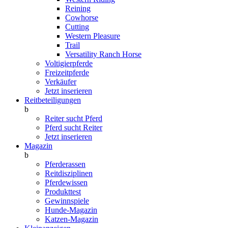
Reining
Cowhorse
Cutting
Western Pleasure
Trail
Versatility Ranch Horse
Voltigierpferde
Freizeitpferde
Verkäufer
Jetzt inserieren
Reitbeteiligungen
b
Reiter sucht Pferd
Pferd sucht Reiter
Jetzt inserieren
Magazin
b
Pferderassen
Reitdisziplinen
Pferdewissen
Produkttest
Gewinnspiele
Hunde-Magazin
Katzen-Magazin