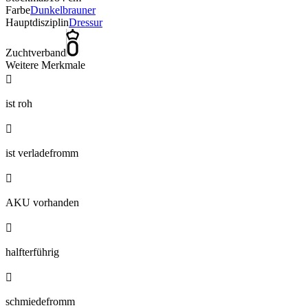
Farbe
Dunkelbrauner
Hauptdisziplin
Dressur
Zuchtverband
Weitere Merkmale

ist roh

ist verladefromm

AKU vorhanden

halfterführig

schmiedefromm