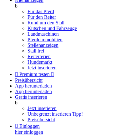
Kleinanzeigen
b
Für das Pferd
Für den Reiter
Rund um den Stall
Kutschen und Fahrzeuge
Landmaschinen
Pferdeimmobilien
Stellenanzeigen
Stall frei
Reiterferien
Hundemarkt
Jetzt inserieren

Premium testen

Preisübersicht
App herunterladen
App herunterladen
Gratis inserieren
b
Jetzt inserieren
Unbegrenzt inserieren
Tipp!
Preisübersicht

Einloggen
hier einloggen