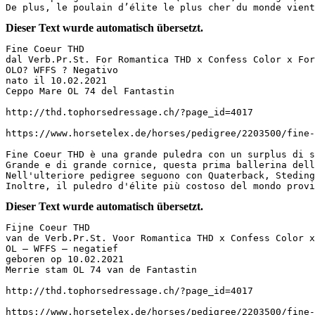
De plus, le poulain d’élite le plus cher du monde vient
Dieser Text wurde automatisch übersetzt.
Fine Coeur THD

dal Verb.Pr.St. For Romantica THD x Confess Color x For
OLO? WFFS ? Negativo

nato il 10.02.2021

Ceppo Mare OL 74 del Fantastin

http://thd.tophorsedressage.ch/?page_id=4017

https://www.horsetelex.de/horses/pedigree/2203500/fine-co
Fine Coeur THD è una grande puledra con un surplus di s
Grande e di grande cornice, questa prima ballerina dell
Nell'ulteriore pedigree seguono con Quaterback, Steding
Inoltre, il puledro d'élite più costoso del mondo provi
Dieser Text wurde automatisch übersetzt.
Fijne Coeur THD

van de Verb.Pr.St. Voor Romantica THD x Confess Color x
OL – WFFS – negatief

geboren op 10.02.2021

Merrie stam OL 74 van de Fantastin

http://thd.tophorsedressage.ch/?page_id=4017

https://www.horsetelex.de/horses/pedigree/2203500/fine-co