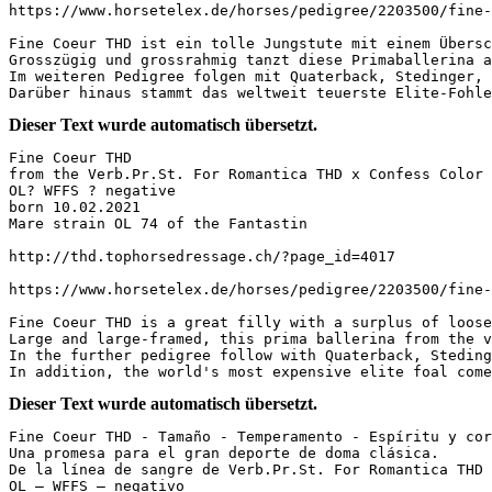
https://www.horsetelex.de/horses/pedigree/2203500/fine-co
Fine Coeur THD ist ein tolle Jungstute mit einem Übersc
Grosszügig und grossrahmig tanzt diese Primaballerina a
Im weiteren Pedigree folgen mit Quaterback, Stedinger, 
Darüber hinaus stammt das weltweit teuerste Elite-Fohle
Dieser Text wurde automatisch übersetzt.
Fine Coeur THD

from the Verb.Pr.St. For Romantica THD x Confess Color 
OL? WFFS ? negative

born 10.02.2021

Mare strain OL 74 of the Fantastin

http://thd.tophorsedressage.ch/?page_id=4017

https://www.horsetelex.de/horses/pedigree/2203500/fine-co
Fine Coeur THD is a great filly with a surplus of loosen
Large and large-framed, this prima ballerina from the v
In the further pedigree follow with Quaterback, Steding
In addition, the world's most expensive elite foal come
Dieser Text wurde automatisch übersetzt.
Fine Coeur THD - Tamaño - Temperamento - Espíritu y cor
Una promesa para el gran deporte de doma clásica.  

De la línea de sangre de Verb.Pr.St. For Romantica THD 
OL – WFFS – negativo  
