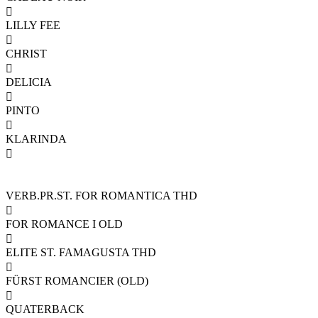

LILLY FEE

CHRIST

DELICIA

PINTO

KLARINDA

VERB.PR.ST. FOR ROMANTICA THD

FOR ROMANCE I OLD

ELITE ST. FAMAGUSTA THD

FÜRST ROMANCIER (OLD)

QUATERBACK