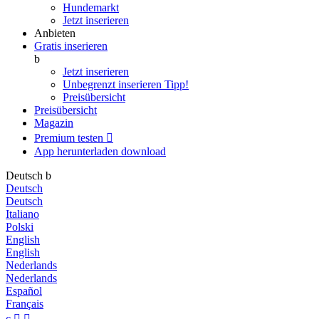
Hundemarkt
Jetzt inserieren
Anbieten
Gratis inserieren
b
Jetzt inserieren
Unbegrenzt inserieren
Tipp!
Preisübersicht
Preisübersicht
Magazin
Premium testen

App herunterladen
download
Deutsch
b
Deutsch
Deutsch
Italiano
Polski
English
English
Nederlands
Nederlands
Español
Français
c

