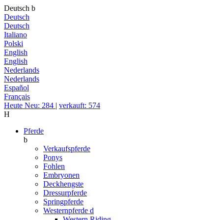
Deutsch
b
Deutsch
Deutsch
Italiano
Polski
English
English
Nederlands
Nederlands
Español
Français
Heute Neu: 284
|
verkauft: 574
H
Pferde
b
Verkaufspferde
Ponys
Fohlen
Embryonen
Deckhengste
Dressurpferde
Springpferde
Westernpferde
d
Western Riding