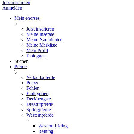
Jetzt inserieren
Anmelden
Mein ehorses
b
Jetzt inserieren
Meine Inserate
Meine Nachrichten
Meine Merkliste
Mein Profil
Einloggen
Suchen
Pferde
b
Verkaufspferde
Ponys
Fohlen
Embryonen
Deckhengste
Dressurpferde
Springpferde
Westernpferde
b
Western Riding
Reining