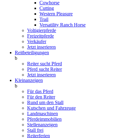
Cowhorse
Cutting
Western Pleasure
Trail
Versatility Ranch Horse
Voltigierpferde
Freizeitpferde
Verkäufer
Jetzt inserieren
Reitbeteiligungen
b
Reiter sucht Pferd
Pferd sucht Reiter
Jetzt inserieren
Kleinanzeigen
b
Für das Pferd
Für den Reiter
Rund um den Stall
Kutschen und Fahrzeuge
Landmaschinen
Pferdeimmobilien
Stellenanzeigen
Stall frei
Reiterferien