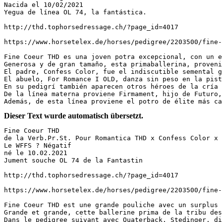
Nacida el 10/02/2021  

Yegua de línea OL 74, la fantástica.  

http://thd.tophorsedressage.ch/?page_id=4017  

https://www.horsetelex.de/horses/pedigree/2203500/fine-
Fine Coeur THD es una joven potra excepcional, con un e
Generosa y de gran tamaño, esta primaballerina, proveni
El padre, Confess Color, fue el indiscutible semental g
El abuelo, For Romance I OLD, danza sin peso en la pist
En su pedigrí también aparecen otros héroes de la cría 
De la línea materna proviene Firmament, hijo de Futuro,
Además, de esta línea proviene el potro de élite más ca
Dieser Text wurde automatisch übersetzt.
Fine Coeur THD

de la Verb.Pr.St. Pour Romantica THD x Confess Color x 
Le WFFS ? Négatif

né le 10.02.2021

Jument souche OL 74 de la Fantastin

http://thd.tophorsedressage.ch/?page_id=4017

https://www.horsetelex.de/horses/pedigree/2203500/fine-co
Fine Coeur THD est une grande pouliche avec un surplus 
Grande et grande, cette ballerine prima de la tribu des
Dans le pedigree suivant avec Quaterback, Stedinger, di