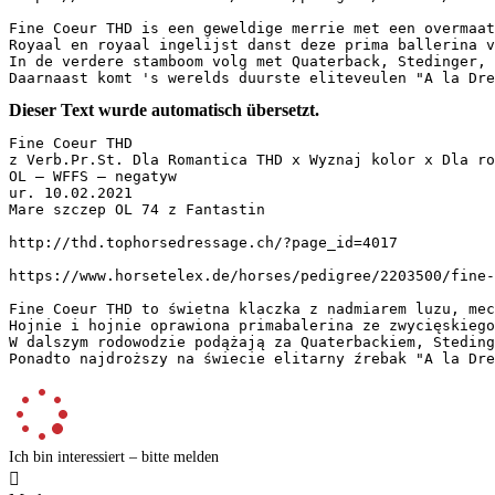
Fine Coeur THD is een geweldige merrie met een overmaat
Royaal en royaal ingelijst danst deze prima ballerina v
In de verdere stamboom volg met Quaterback, Stedinger, 
Daarnaast komt 's werelds duurste eliteveulen "A la Dre
Dieser Text wurde automatisch übersetzt.
Fine Coeur THD

z Verb.Pr.St. Dla Romantica THD x Wyznaj kolor x Dla ro
OL – WFFS – negatyw

ur. 10.02.2021

Mare szczep OL 74 z Fantastin

http://thd.tophorsedressage.ch/?page_id=4017

https://www.horsetelex.de/horses/pedigree/2203500/fine-co
Fine Coeur THD to świetna klaczka z nadmiarem luzu, mech
Hojnie i hojnie oprawiona primabalerina ze zwycięskiego
W dalszym rodowodzie podążają za Quaterbackiem, Steding
Ponadto najdroższy na świecie elitarny źrebak "A la Dre
Ich bin interessiert – bitte melden
