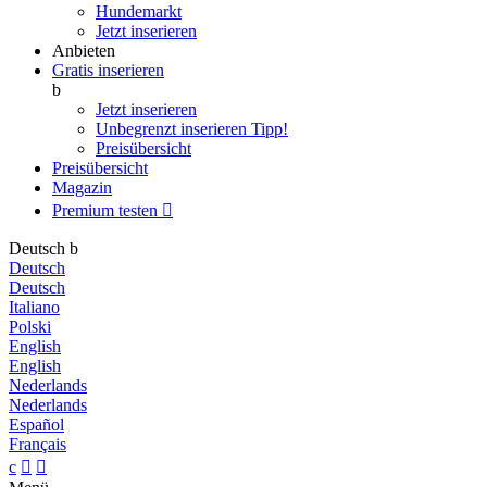
Hundemarkt
Jetzt inserieren
Anbieten
Gratis inserieren
b
Jetzt inserieren
Unbegrenzt inserieren
Tipp!
Preisübersicht
Preisübersicht
Magazin
Premium testen

Deutsch
b
Deutsch
Deutsch
Italiano
Polski
English
English
Nederlands
Nederlands
Español
Français
c

