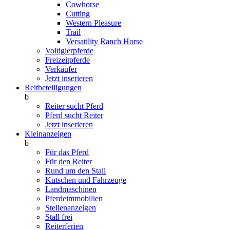
Cowhorse
Cutting
Western Pleasure
Trail
Versatility Ranch Horse
Voltigierpferde
Freizeitpferde
Verkäufer
Jetzt inserieren
Reitbeteiligungen
b
Reiter sucht Pferd
Pferd sucht Reiter
Jetzt inserieren
Kleinanzeigen
b
Für das Pferd
Für den Reiter
Rund um den Stall
Kutschen und Fahrzeuge
Landmaschinen
Pferdeimmobilien
Stellenanzeigen
Stall frei
Reiterferien