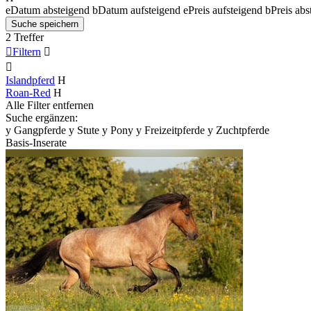
e
Datum absteigend
b
Datum aufsteigend
e
Preis aufsteigend
b
Preis abs
Suche speichern
2 Treffer

Filtern


Islandpferd
H
Roan-Red
H
Alle Filter entfernen
Suche ergänzen:
y
Gangpferde
y
Stute
y
Pony
y
Freizeitpferde
y
Zuchtpferde
Basis-Inserate