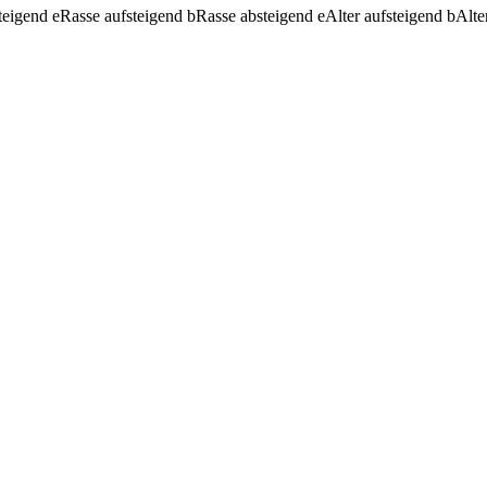
teigend
e
Rasse aufsteigend
b
Rasse absteigend
e
Alter aufsteigend
b
Alte