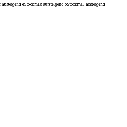
r absteigend
e
Stockmaß aufsteigend
b
Stockmaß absteigend