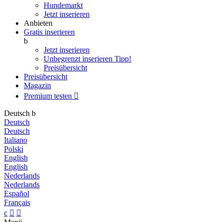
Hundemarkt
Jetzt inserieren
Anbieten
Gratis inserieren
b
Jetzt inserieren
Unbegrenzt inserieren
Tipp!
Preisübersicht
Preisübersicht
Magazin
Premium testen

Deutsch
b
Deutsch
Deutsch
Italiano
Polski
English
English
Nederlands
Nederlands
Español
Français
c

