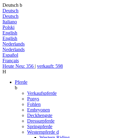
Deutsch
b
Deutsch
Deutsch
Italiano
Polski
English
English
Nederlands
Nederlands
Español
Français
Heute Neu: 356
|
verkauft: 598
H
Pferde
b
Verkaufspferde
Ponys
Fohlen
Embryonen
Deckhengste
Dressurpferde
Springpferde
Westernpferde
d
Western Riding