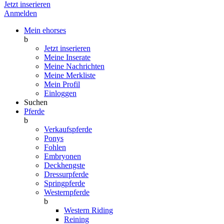
Jetzt inserieren
Anmelden
Mein ehorses
b
Jetzt inserieren
Meine Inserate
Meine Nachrichten
Meine Merkliste
Mein Profil
Einloggen
Suchen
Pferde
b
Verkaufspferde
Ponys
Fohlen
Embryonen
Deckhengste
Dressurpferde
Springpferde
Westernpferde
b
Western Riding
Reining